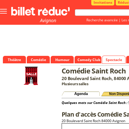
Invitations
Réduc
Bouton
menu
principale
Avignon
Recherche avancée
|
Les 
Théâtre
Comédie
Humour
Comedy Club
Spectacle
Comédie Saint Roch
20 Boulevard Saint Roch, 84000 
Plusieurs salles
Agenda
Non Disponi
Quelques mots sur Comédie Saint Roch :
S
Plan d'accès Comédie S
20 Boulevard Saint Roch 84000 Avignon