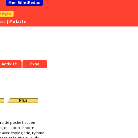
Mon BilletReduc
vilèges
ues
|
Ma Liste
Activité
Expo
Plan
ra de poche haut en
s, qui aborde notre
avec espièglerie, rythme