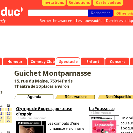
Invitations
Réductions
Carte cadeau
Offres pri
ris
Recherche avancée
|
Les nouveautés
|
Dernières critiq
Humour
Comedy Club
Spectacle
Enfant
Concert
Guichet Montparnasse
15, rue du Maine, 75014 Paris
Théâtre de 50 places environ
es
Agenda
Réservations
Non Disponible
Sa
Di
Olympe de Gouges, porteuse
La Poussette
5
6
Théâtre musical
d'espoir
12
13
19
20
Un opé
Théâtre contemporain
26
27
couleur
Les combats d'une
époque 
humaniste visionnaire
Sa
Di