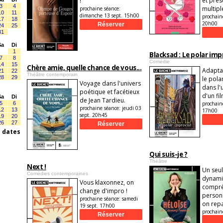
et prés
!
3
4
multip
prochaine séance:
10
11
dimanche 13 sept. 15h00
prochain
17
18
20h00
24
25
31
Sa
Di
1
Blacksad : Le polar imp
7
8
Comédie
14
15
Chère amie, quelle chance de vous...
Adaptat
21
22
Théâtre contemporain
28
29
le pola
Voyage dans l'univers
dans l'
poétique et facétieux
d'un fi
Sa
Di
de Jean Tardieu.
5
6
prochain
prochaine séance:
jeudi 03
12
13
17h00
sept. 20h45
19
20
26
27
s dates
Qui suis-je ?
Théâtre
Next !
Un seul
Comédies contemporaines
dynamiq
Vous klaxonnez, on
compré
change d'impro !
personn
prochaine séance:
samedi
on repa
19 sept. 17h00
prochain