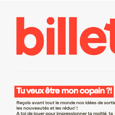
Tu veux être mon copain ?!
Reçois avant tout le monde nos idées de sorti
les nouveautés et les réduc' !
A toi de jouer pour impressionner ta moitié, ta