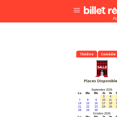
Bouton
menu
principale
Pa
Théâtre
Comédie
Places Disponibl
Septembre 2026
Lu
Ma
Me
Je
Ve
3
4
7
8
9
10
11
14
15
16
17
18
21
22
23
24
25
28
29
30
Octobre 2026
Lu
Ma
Me
Je
Ve