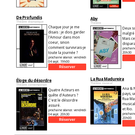
De Profundis
Aby
Théâtre dramatique
Théâtre
Chaque jour je me
Deux s
disais : je dois garder
malgré 
l'Amour dans mon
Mais ce
coeur, sinon
dispara
comment survivrais-je
prochain
toute la journée ?
20h30
prochaine séance:
vendredi
04 sept. 19h00
La Rua Madureira
Éloge du désordre
Théâtre musical
Théâtre contemporain
Ana & N
Quatre Acteurs en
pays, u
quête d'Auteurs ?
Rua Ma
C'est le désordre
musical
assuré.
et Rio.
prochaine séance:
vendredi
prochain
04 sept. 20h30
20h00