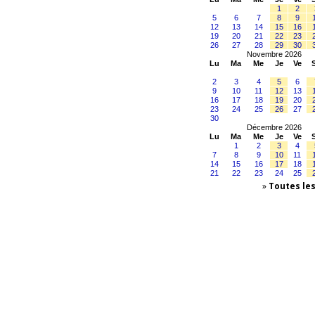
1
2
5
6
7
8
9
12
13
14
15
16
19
20
21
22
23
26
27
28
29
30
Novembre 2026
Lu
Ma
Me
Je
Ve
2
3
4
5
6
9
10
11
12
13
16
17
18
19
20
23
24
25
26
27
30
Décembre 2026
Lu
Ma
Me
Je
Ve
1
2
3
4
7
8
9
10
11
14
15
16
17
18
21
22
23
24
25
»
Toutes le