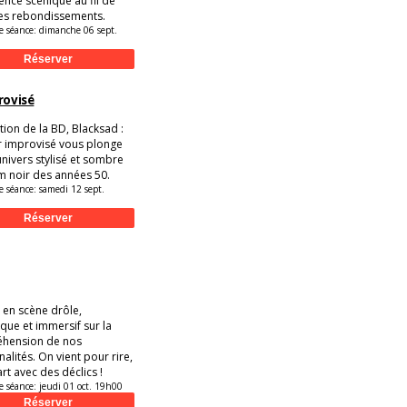
ence scénique au fil de
les rebondissements.
e séance:
dimanche 06 sept.
rovisé
ion de la BD, Blacksad :
r improvisé vous plonge
univers stylisé et sombre
lm noir des années 50.
e séance:
samedi 12 sept.
 en scène drôle,
ue et immersif sur la
hension de nos
alités. On vient pour rire,
rt avec des déclics !
e séance:
jeudi 01 oct. 19h00