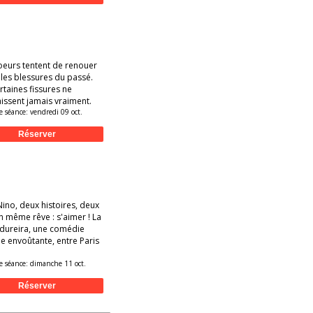
oeurs tentent de renouer
les blessures du passé.
rtaines fissures ne
issent jamais vraiment.
e séance:
vendredi 09 oct.
ino, deux histoires, deux
n même rêve : s'aimer ! La
dureira, une comédie
e envoûtante, entre Paris
e séance:
dimanche 11 oct.