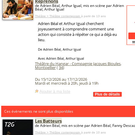
Reprenons
de Adrien Béal, Arthur Igual, mis en scène par Adrien
Béal, Arthur Igual
Théâtre > Théâtre contemporain
à partir de 13 ans
Adrien Béal et Arthur Igual cherchent
joyeusement à comprendre comment une
action qui consiste à répéter ce qui a déjà eu
lieu.
v
De Adrien Béal, Arthur Igual
Avec Adrien Béal, Arthur Igual
Théâtre du Hangar - Compagnie Jacques Bioules
,
Montpellier
(
34
)
Du 15/12/2026 au 17/12/2026
Mardi et mercredi à 20h, jeudi à 19h
Ajouter à ma liste
Ces évènements ne sont plus disponibles
Les Batteurs
de Adrien Béal, mis en scène par Adrien Béal, Fanny Desca
Théâtre > Théâtre contemporain
à partir de 10 ans