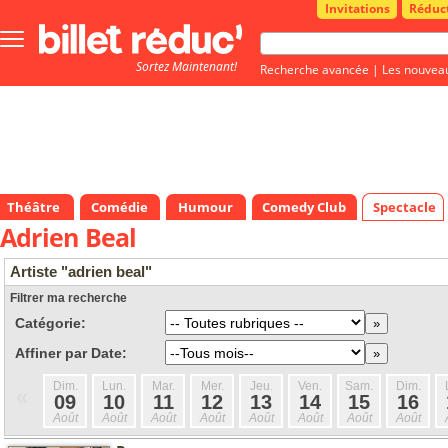
Invitations
Réduc
Bouton
menu
Sortez Maintenant!
principale
Recherche avancée
|
Les nouvea
Théâtre
Comédie
Humour
Comedy Club
Spectacle
Adrien Beal
Artiste "adrien beal"
Filtrer ma recherche
Catégorie:
Affiner par Date:
Dim.
Lun.
Mar.
Mer.
Jeu.
Ven.
Sam.
Dim.
«
09
10
11
12
13
14
15
16
Août
Août
Août
Août
Août
Août
Août
Août