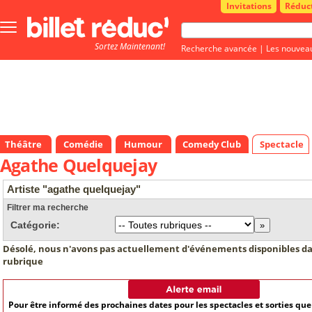
Invitations
Réduc
Bouton
menu
Sortez Maintenant!
principale
Recherche avancée
|
Les nouvea
Théâtre
Comédie
Humour
Comedy Club
Spectacle
Agathe Quelquejay
Artiste "agathe quelquejay"
Filtrer ma recherche
Catégorie:
Désolé, nous n'avons pas actuellement d'événements disponibles da
rubrique
Pour être informé des prochaines dates pour les spectacles et sorties qu