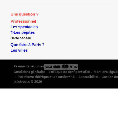
Une question ?
Professionnel
Les spectacles
✨Les pépites
Carte cadeau
Que faire à Paris ?
Les villes
Paiements sécurisés
Conditions générales
Politique de confidentialité
Mentions légale
Plateforme d'éthique et de conformité
Accessibilité
Gestion de
billetreduc ©
2026