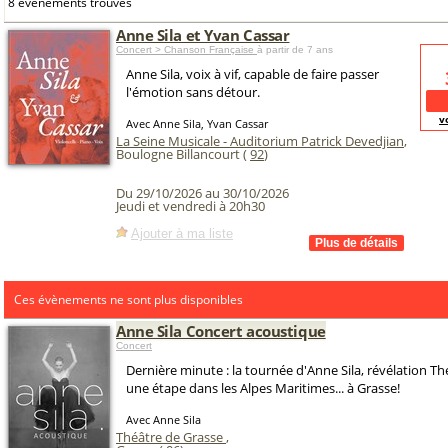
8 événements trouvés
Anne Sila et Yvan Cassar
Concert > Chanson Française
à partir de 7 ans
Anne Sila, voix à vif, capable de faire passer
l'émotion sans détour.
v
Avec Anne Sila, Yvan Cassar
La Seine Musicale - Auditorium Patrick Devedjian
,
Boulogne Billancourt (
92
)
Du 29/10/2026 au 30/10/2026
Jeudi et vendredi à 20h30
Ajouter à ma liste
Ces évènements ne sont plus disponibles
Anne Sila Concert acoustique
Concert
Dernière minute : la tournée d'Anne Sila, révélation The
une étape dans les Alpes Maritimes... à Grasse!
Avec Anne Sila
Théâtre de Grasse
,