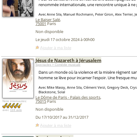
renommée internationale, une rencontre unique à ne
Avec Anne Sila, Manuel Rochmann, Peter Giron, Alex Terrier, J
Le Baiser Salé
,
75001
Paris
Non disponible
Le jeudi 17 octobre 2024 à 00h00
Ajouter à ma liste
Jésus de Nazareth à Jérusalem
Spectacles > Comédie musicale
Dans un monde où la violence et la misère règnent sa
homme se lève pour incarner l'espoir. Une fresque mu
Avec Mike Massy, Anne Sila, Clément Verzi, Gregory Deck, Cry
Blackstone, Solal
Le Dôme de Paris - Palais des sports
,
75015
Paris
Note internautes:
Non disponible
avec
116 avis
Du 17/10/2017 au 31/12/2017
Ajouter à ma liste