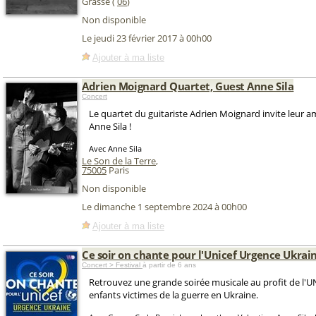
Grasse (
06
)
Non disponible
Le jeudi 23 février 2017 à 00h00
Ajouter à ma liste
Adrien Moignard Quartet, Guest Anne Sila
Concert
Le quartet du guitariste Adrien Moignard invite leur a
Anne Sila !
Avec Anne Sila
Le Son de la Terre
,
75005
Paris
Non disponible
Le dimanche 1 septembre 2024 à 00h00
Ajouter à ma liste
Ce soir on chante pour l'Unicef Urgence Ukrai
Concert > Festival
à partir de 6 ans
Retrouvez une grande soirée musicale au profit de l'U
enfants victimes de la guerre en Ukraine.