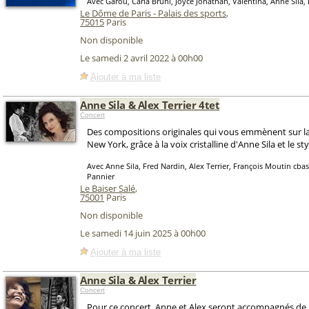
Avec Garou, Carla Bruni, Joyce Jonathan, Valentina, Anne Sila
Le Dôme de Paris - Palais des sports
,
75015
Paris
Non disponible
Le samedi 2 avril 2022 à 00h00
Ajouter à ma liste
Anne Sila & Alex Terrier 4tet
Concert
Des compositions originales qui vous emmènent sur la
New York, grâce à la voix cristalline d'Anne Sila et le sty
Avec Anne Sila, Fred Nardin, Alex Terrier, François Moutin cba
Pannier
Le Baiser Salé
,
75001
Paris
Non disponible
Le samedi 14 juin 2025 à 00h00
Ajouter à ma liste
Anne Sila & Alex Terrier
Concert
Pour ce concert, Anne et Alex seront accompagnés de