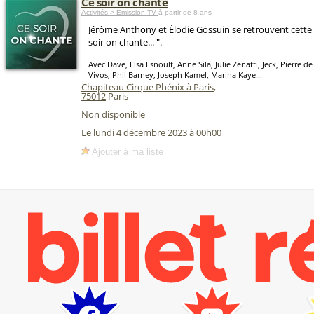
Ce soir on chante
Activités > Emission TV
à partir de 8 ans
Jérôme Anthony et Élodie Gossuin se retrouvent cette
soir on chante... ".
Avec Dave, Elsa Esnoult, Anne Sila, Julie Zenatti, Jeck, Pierre d
Vivos, Phil Barney, Joseph Kamel, Marina Kaye...
Chapiteau Cirque Phénix à Paris
,
75012
Paris
Non disponible
Le lundi 4 décembre 2023 à 00h00
Ajouter à ma liste