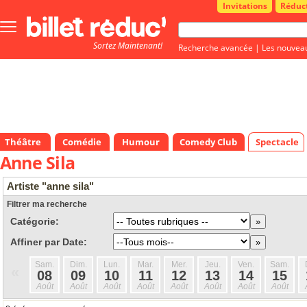
Invitations
Réduc
Bouton
menu
Sortez Maintenant!
principale
Recherche avancée
|
Les nouvea
Théâtre
Comédie
Humour
Comedy Club
Spectacle
Anne Sila
Artiste "anne sila"
Filtrer ma recherche
Catégorie:
Affiner par Date:
Sam.
Dim.
Lun.
Mar.
Mer.
Jeu.
Ven.
Sam.
«
08
09
10
11
12
13
14
15
Août
Août
Août
Août
Août
Août
Août
Août