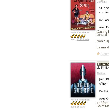
Comédie
Si le 
comédi
De Pas
Avec Pa
Casino 
Note internautes:
Dinard 
avec
12908 avis
Non dis
Le mard
Ajoute
Foutue
de Phili
Théâtre
Juin 1
d'homm
De Phil
Avec Ch
Note internautes:
Théâtre 
Saint M
avec
16 avis