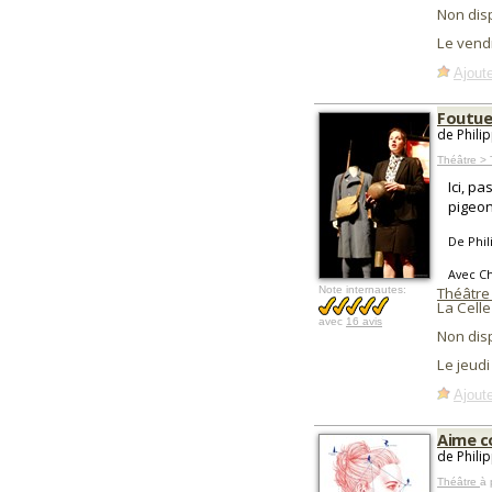
Non dis
Le vend
Ajoute
Foutue
de Phili
Théâtre > 
Ici, p
pigeon
De Phil
Avec Ch
Note internautes:
Théâtre 
La Celle
avec
16 avis
Non dis
Le jeud
Ajoute
Aime 
de Phili
Théâtre
à 