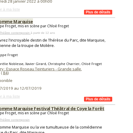
redi 28 janvier 2022 à 00h00
r à ma liste
comme Marquise
ppe Froget, mis en scène par Chloé Froget
 Théâtre contemporain
à partir de 12 ans
rez l'incroyable destin de Thérèse du Parc, dite Marquise,
enne de la troupe de Molière.
ippe Froget
rélie Noblesse, Xavier Girard, Christophe Charrier, Chloé Froget
ry : Espace Roseau Teinturiers - Grande salle
,
(
84
)
ponible
7/2019 au 12/07/2019
r à ma liste
omme Marquise Festival Théâtral de Coye la Forêt
ppe Froget, mis en scène par Chloé Froget
Théâtre contemporain
omme Marquise ou la vie tumultueuse de la comédienne
e du Parc, dite Marquise.