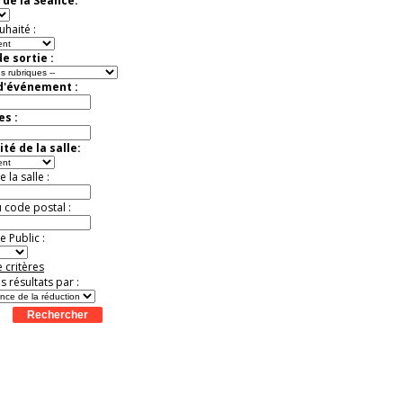
 de la Séance:
virtuelle à la Cité de
l'Histoire
uhaité :
Expérience unique !
Offre
promotionnelle.
e sortie :
Jusqu'à -35%
 d'événement :
es :
té de la salle:
la salle :
u code postal :
 Public :
 critères
es résultats par :