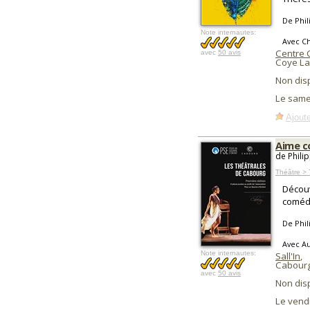
De Phil
Note internautes:
Avec Ch
Centre C
avec
50 avis
Coye La
Non dis
Le same
Ajoute
Aime 
de Phili
Théâtre > 
Découv
comédi
De Phil
Avec Au
Note internautes:
Sall'In
,
Cabourg
avec
50 avis
Non dis
Le vend