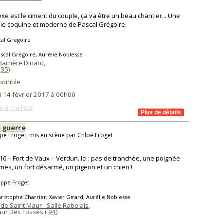
sexe est le ciment du couple, ça va être un beau chantier... Une
e coquine et moderne de Pascal Grégoire.
cal Gregoire
scal Gregoire, Aurélie Noblesse
Barrière Dinard
,
(
35
)
ponible
i 14 février 2017 à 00h00
r à ma liste
 guerre
ppe Froget, mis en scène par Chloé Froget
916 – Fort de Vaux – Verdun. Ici : pas de tranchée, une poignée
es, un fort désarmé, un pigeon et un chien !
ippe Froget
ristophe Charrier, Xavier Girard, Aurélie Noblesse
de Saint Maur - Salle Rabelais
,
aur Des Fossés (
94
)