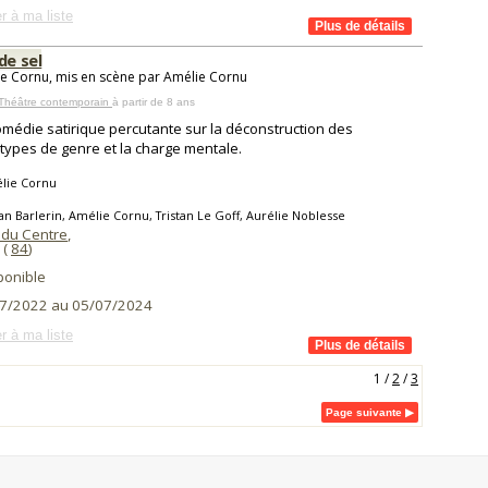
r à ma liste
de sel
e Cornu, mis en scène par Amélie Cornu
 Théâtre contemporain
à partir de 8 ans
médie satirique percutante sur la déconstruction des
types de genre et la charge mentale.
lie Cornu
an Barlerin, Amélie Cornu, Tristan Le Goff, Aurélie Noblesse
 du Centre
,
(
84
)
ponible
7/2022 au 05/07/2024
r à ma liste
1
/
2
/
3