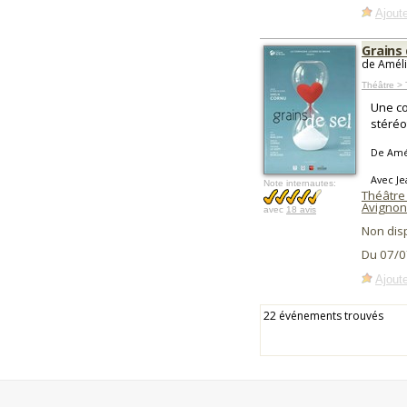
Ajoute
Grains 
de Améli
Théâtre >
Une co
stéréo
De Amé
Avec Je
Note internautes:
Théâtre
Avignon
avec
18 avis
Non dis
Du 07/0
Ajoute
22 événements trouvés