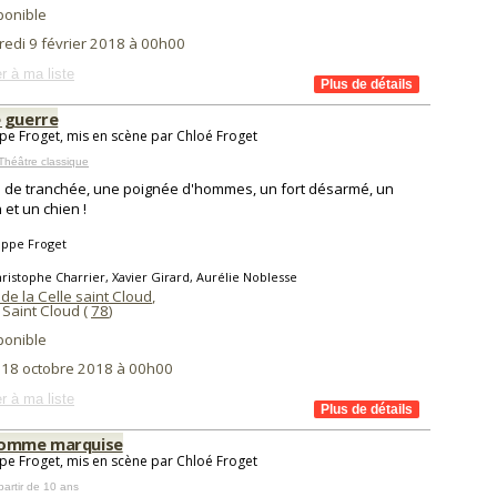
ponible
redi 9 février 2018 à 00h00
r à ma liste
 guerre
ppe Froget, mis en scène par Chloé Froget
Théâtre classique
as de tranchée, une poignée d'hommes, un fort désarmé, un
 et un chien !
ippe Froget
ristophe Charrier, Xavier Girard, Aurélie Noblesse
de la Celle saint Cloud
,
 Saint Cloud (
78
)
ponible
i 18 octobre 2018 à 00h00
r à ma liste
comme marquise
ppe Froget, mis en scène par Chloé Froget
partir de 10 ans