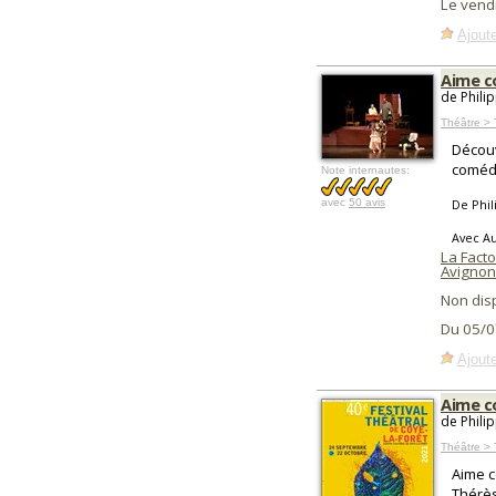
Le vend
Ajoute
Aime 
de Phili
Théâtre >
Découv
comédi
Note internautes:
avec
50 avis
De Phil
Avec Au
La Facto
Avignon
Non dis
Du 05/0
Ajoute
Aime c
de Phili
Théâtre > 
Aime c
Thérès