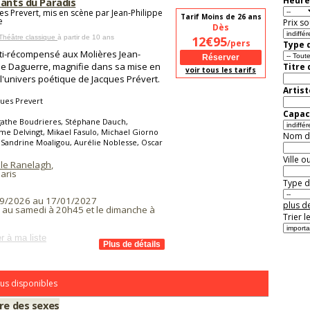
Heure
fants du Paradis
es Prevert, mis en scène par Jean-Philippe
Tarif Moins de 26 ans
e
Prix so
Dès
Théâtre classique
à partir de 10 ans
12€95
/pers
Type d
ti-récompensé aux Molières Jean-
pe Daguerre, magnifie dans sa mise en
Titre
voir tous les tarifs
l'univers poétique de Jacques Prévert.
Artist
ues Prevert
Capaci
gathe Boudrieres, Stéphane Dauch,
me Delvingt, Mikael Fasulo, Michael Giorno
Nom de 
Sandrine Moaligou, Aurélie Noblesse, Oscar
Ville o
 le Ranelagh
,
aris
Type de
9/2026 au 17/01/2027
plus de
i au samedi à 20h45 et le dimanche à
Trier l
r à ma liste
us disponibles
re des sexes