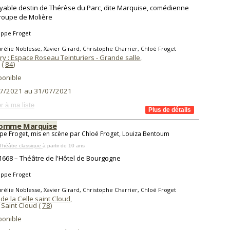
oyable destin de Thérèse du Parc, dite Marquise, comédienne
troupe de Molière
ippe Froget
rélie Noblesse, Xavier Girard, Christophe Charrier, Chloé Froget
ry : Espace Roseau Teinturiers - Grande salle
,
(
84
)
ponible
7/2021 au 31/07/2021
r à ma liste
comme Marquise
ppe Froget, mis en scène par Chloé Froget, Louiza Bentoum
Théâtre classique
à partir de 10 ans
 1668 – Théâtre de l'Hôtel de Bourgogne
ippe Froget
rélie Noblesse, Xavier Girard, Christophe Charrier, Chloé Froget
de la Celle saint Cloud
,
 Saint Cloud (
78
)
ponible