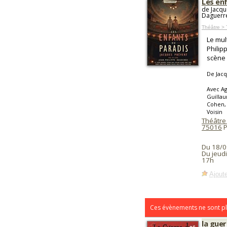
Les en
de Jacqu
Daguerr
Théâtre > 
Le mul
Philip
scène 
De Jacq
Avec A
Guillau
Cohen, 
Voisin
Théâtre
75016
P
Du 18/0
Du jeud
17h
Ajoute
Ces évènements ne sont pl
la guer