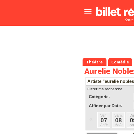
Bouton
menu
Sorte
principale
Théâtre
Comédie
Aurelie Noble
Artiste "aurelie noble
Filtrer ma recherche
Catégorie:
Affiner par Date:
Ven.
Sam.
Di
«
07
08
0
Août
Août
Ao