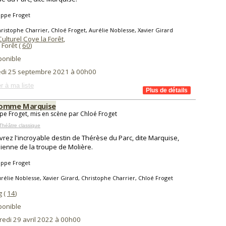
ippe Froget
ristophe Charrier, Chloé Froget, Aurélie Noblesse, Xavier Girard
ulturel Coye la Forêt
,
 Forêt (
60
)
ponible
di 25 septembre 2021 à 00h00
r à ma liste
comme Marquise
ppe Froget, mis en scène par Chloé Froget
Théâtre classique
rez l'incroyable destin de Thérèse du Parc, dite Marquise,
enne de la troupe de Molière.
ippe Froget
rélie Noblesse, Xavier Girard, Christophe Charrier, Chloé Froget
 (
14
)
ponible
redi 29 avril 2022 à 00h00