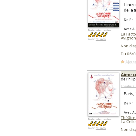
L'incr
de la 
De Phil
Avec Au
Note internautes:
La Facto
Avignon
avec
50 avis
Non dis
Du 06/0
Ajoute
Aime 
de Phili
Théâtre > 
Paris,
De Phil
Avec Au
Théâtre 
Note internautes:
La Celle
avec
50 avis
Non dis