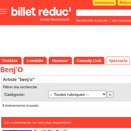
Invitations
Réduc
Bouton
menu
Sortez Maintenant!
principale
Recherche avancée
|
Les nouvea
Théâtre
Comédie
Humour
Comedy Club
Spectacle
Benj'O
Artiste "benj'o"
Filtrer ma recherche
Catégorie:
4 événements trouvés
Ces évènements ne sont plus disponibles