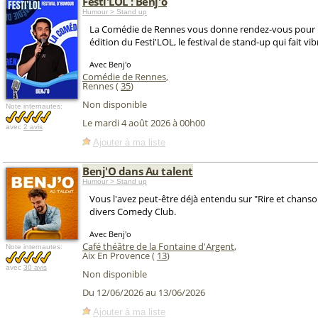
Festi'LOL : Benj'o
Humour > Stand up
La Comédie de Rennes vous donne rendez-vous pour 
édition du Festi'LOL, le festival de stand-up qui fait vibr
Avec Benj'o
Comédie de Rennes
,
Rennes (
35
)
Non disponible
Note internautes:
Le mardi 4 août 2026 à 00h00
avec
2 avis
Ajouter à ma liste
Benj'O dans Au talent
Humour > Stand up
Vous l'avez peut-être déjà entendu sur "Rire et chans
divers Comedy Club.
Avec Benj'o
Café théâtre de la Fontaine d'Argent
,
Note internautes:
Aix En Provence (
13
)
avec
30 avis
Non disponible
Du 12/06/2026 au 13/06/2026
Ajouter à ma liste