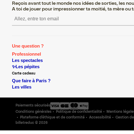
Reçois avant tout le monde nos idées de sorties, les nouv
A toi de jouer pour impressionner ta moitié, ta mère ou ta
S’inscrire S’inscrire S’insc
Une question ?
Professionnel
Les spectacles
✨Les pépites
Carte cadeau
Que faire à Paris ?
Les villes
Paiements sécurisés
Conditions générales
Politique de confidentialité
Mentions légale
Plateforme d'éthique et de conformité
Accessibilité
Gestion de
billetreduc ©
2026