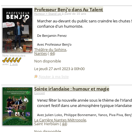
Professeur Benj'o dans Au Talent
Humour > Stand up
à partir de 10 ans
Marcher au-devant du public sans craindre les chutes ! 
confiance d'un humoriste.
De Benjamin Penez
Avec Professeur Benj'o
Théâtre du Sphinx
,
Nantes
(
44
)
Note internautes:
Non disponible
avec
1 avis
Le jeudi 27 avril 2023 à 00h00
Ajouter à ma liste
Soirée irlandaise : humour et magie
Concert
Venez fêter la nouvelle année sous le thème de l'Irland
concert festif dans une atmosphère typique Irlandaise
Avec Julien Loko, Philippe Bonnemann, Yanos, Piva Piva, Benj
La Carrière Nantes Métropole
,
Saint Herblain (
44
)
Non disponible