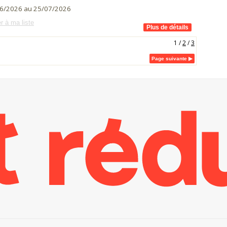
6/2026 au 25/07/2026
r à ma liste
1
/
2
/
3