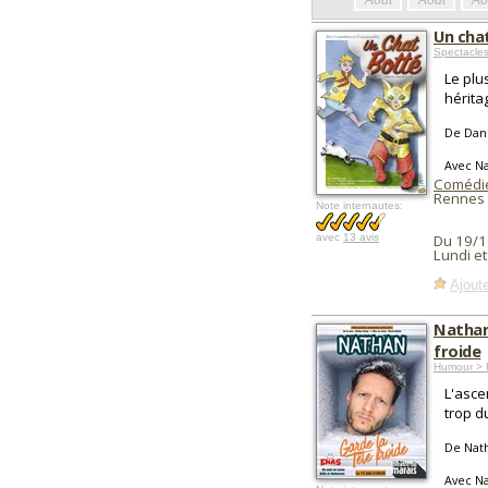
Août
Août
Ao
Un cha
Spectacles
Le plu
hérita
De Dani
Avec Na
Comédi
Rennes 
Note internautes:
avec
13 avis
Du 19/1
Lundi et
Ajoute
Nathan
froide
Humour > 
L'asce
trop d
De Nat
Avec N