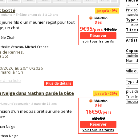
Heure
ût
Août
Août
Août
Août
Août
Août
Août
Août
Aoû
t botté
Prix so
-9%
jusqu'à
 enfants > Théâtre enfant
de 3 à 10 ans
Type d
s jeune fils d'un meunier reçoit pour tout
Dès
ge, un chat.
9€95
10€95
/pers
Titre
èle Zirah
Artist
voir tous les tarifs
thalie Veneau, Michel Crance
Capaci
e de Rennes
,
(
35
)
Nom de 
0/2026 au 20/10/2026
Ville o
 mardi à 15h
r à ma liste
Type de
plus de
 Neige dans Nathan garde la tête
-25%
jusqu'à
Trier l
Humour d’observation
à partir de 13 ans
Dès
16€50
nsion d'un mec pas prêt sur une pente
/pers
ure.
22€00
han Neige
voir tous les tarifs
athan Neige