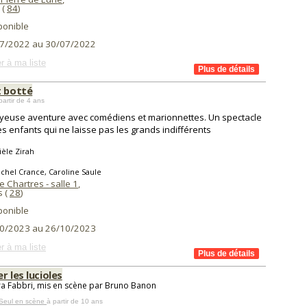
(
84
)
ponible
7/2022 au 30/07/2022
r à ma liste
t botté
partir de 4 ans
yeuse aventure avec comédiens et marionnettes. Un spectacle
es enfants qui ne laisse pas les grands indifférents
èle Zirah
chel Crance, Caroline Saule
e Chartres - salle 1
,
s (
28
)
ponible
0/2023 au 26/10/2023
r à ma liste
r les lucioles
a Fabbri, mis en scène par Bruno Banon
 Seul en scène
à partir de 10 ans