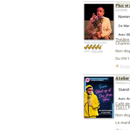
Plus vr
Comédie
Nominé
De Mart
Avec Mi
Théâtre 
Chartre
Note internautes:
Non dis
avec
143 avis
Du 09/1
Ajoute
Atelie
Humour > 
Stand
Avec At
Café de
75011
P
Non dis
Le mard