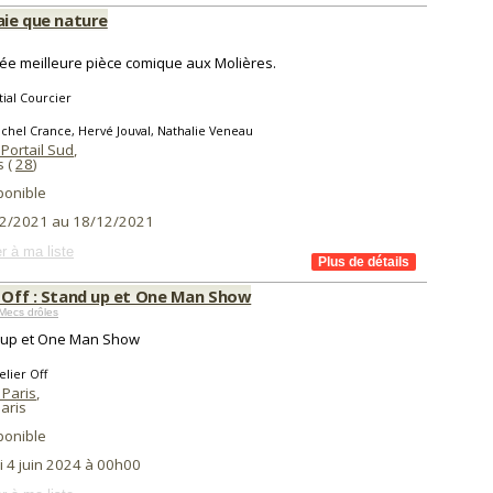
aie que nature
e meilleure pièce comique aux Molières.
ial Courcier
chel Crance, Hervé Jouval, Nathalie Veneau
Portail Sud
,
s (
28
)
ponible
2/2021 au 18/12/2021
r à ma liste
r Off : Stand up et One Man Show
Mecs drôles
-up et One Man Show
elier Off
 Paris
,
aris
ponible
i 4 juin 2024 à 00h00