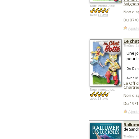
Avignon
Note internautes:
Non dis
avec
13 avis
Du 07/0
Ajoute
Le cha
Théâtre
à 
Une jo
pour l
De Dani
Avec Mi
Le Off d
Chartre
Note internautes:
Non dis
avec
13 avis
Du 19/1
Ajoute
Rallume
de Sandr
Théâtre >