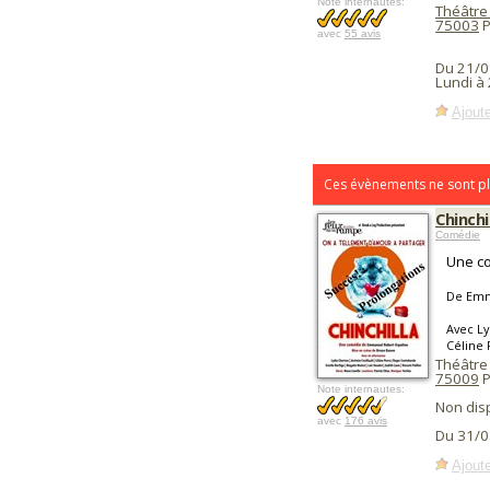
Note internautes:
Théâtre
75003
P
avec
55 avis
Du 21/0
Lundi à
Ajoute
Ces évènements ne sont pl
Chinchi
Comédie
Une c
De Emm
Avec Ly
Céline 
Théâtre
75009
P
Note internautes:
Non dis
avec
176 avis
Du 31/0
Ajoute