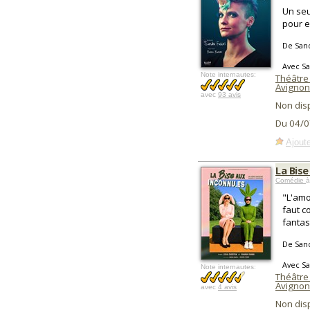
Un seu
pour en
De San
Avec Sa
Note internautes:
Théâtre
Avignon
avec
93 avis
Non dis
Du 04/0
Ajoute
La Bise
Comédie
à
"L'amo
faut c
fantas
De San
Avec Sa
Note internautes:
Théâtre 
Avignon
avec
4 avis
Non dis