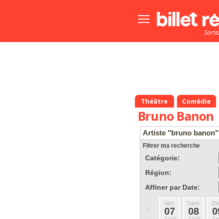
Bouton
menu
Sorte
principale
Théâtre
Comédie
Bruno Banon
Artiste "bruno banon"
Filtrer ma recherche
Catégorie:
Région:
Affiner par Date:
Ven.
Sam.
Di
«
07
08
0