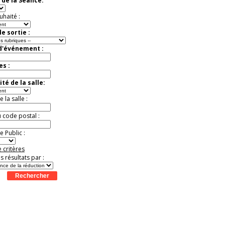
 de la Séance:
t
Août
Août
Août
Août
Août
Août
Août
Août
Août
uhaité :
e sortie :
 d'événement :
es :
té de la salle:
la salle :
u code postal :
 Public :
 critères
es résultats par :