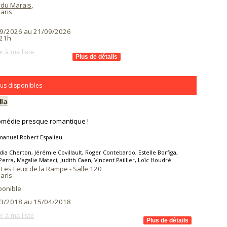
 du Marais
,
aris
9/2026 au 21/09/2026
 21h
r à ma liste
us disponibles
lla
omédie presque romantique !
anuel Robert Espalieu
dia Cherton, Jérémie Covillault, Roger Contebardo, Estelle Borfiga,
Perra, Magalie Mateci, Judith Caen, Vincent Paillier, Loïc Houdré
 Les Feux de la Rampe - Salle 120
aris
ponible
3/2018 au 15/04/2018
r à ma liste