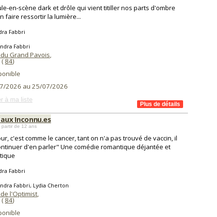
le-en-scène dark et drôle qui vient titiller nos parts d'ombre
 faire ressortir la lumière...
dra Fabbri
ndra Fabbri
 du Grand Pavois
,
(
84
)
ponible
7/2026 au 25/07/2026
r à ma liste
 aux Inconnu.es
 partir de 12 ans
ur, c'est comme le cancer, tant on n'a pas trouvé de vaccin, il
ontinuer d'en parler" Une comédie romantique déjantée et
tique
dra Fabbri
ndra Fabbri, Lydia Cherton
de l'Optimist
,
(
84
)
ponible