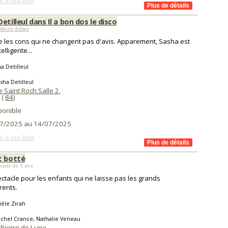
r à ma liste
etilleul dans Il a bon dos le disco
Meufs drôles
e les cons qui ne changent pas d'avis. Apparement, Sasha est
telligente...
a Detilleul
sha Detilleul
 Saint Roch Salle 2
,
(
84
)
ponible
7/2025 au 14/07/2025
r à ma liste
t botté
partir de 3 ans
ctacle pour les enfants qui ne laisse pas les grands
rents.
èle Zirah
chel Crance, Nathalie Veneau
 Pierre de Lune
,