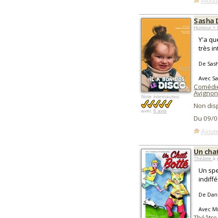
Ajoute
Sasha D
Humour > 
Y'a qu
très in
De Sash
Avec Sa
Comédie
Avignon
Note internautes:
Non dis
avec
6 avis
Du 09/0
Ajoute
Un cha
Théâtre
à 
Un spe
indiffé
De Dani
Avec Mi
Théâtre