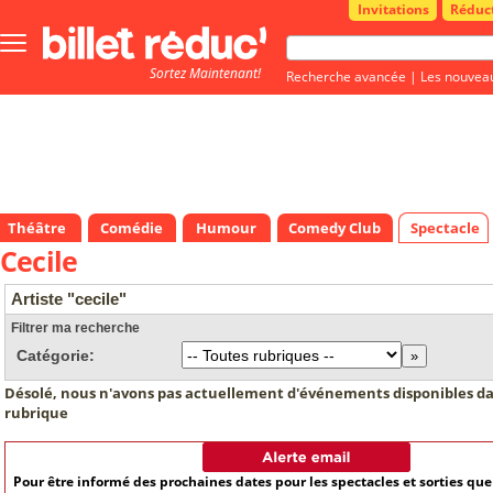
Invitations
Réduc
Bouton
menu
Sortez Maintenant!
principale
Recherche avancée
|
Les nouvea
Théâtre
Comédie
Humour
Comedy Club
Spectacle
Cecile
Artiste "cecile"
Filtrer ma recherche
Catégorie:
Désolé, nous n'avons pas actuellement d'événements disponibles da
rubrique
Pour être informé des prochaines dates pour les spectacles et sorties qu