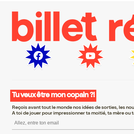
Tu veux être mon copain ?!
Reçois avant tout le monde nos idées de sorties, les nouv
A toi de jouer pour impressionner ta moitié, ta mère ou ta
S’inscrire S’inscrire S