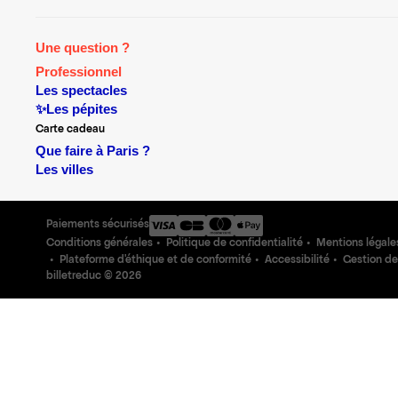
Une question ?
Professionnel
Les spectacles
✨Les pépites
Carte cadeau
Que faire à Paris ?
Les villes
Paiements sécurisés
Conditions générales
Politique de confidentialité
Mentions légale
Plateforme d'éthique et de conformité
Accessibilité
Gestion de
billetreduc ©
2026