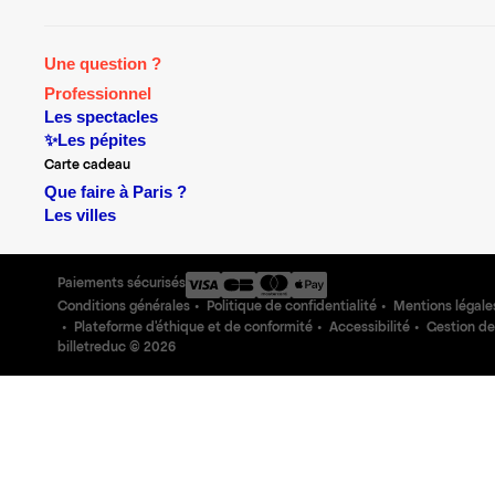
Une question ?
Professionnel
Les spectacles
✨Les pépites
Carte cadeau
Que faire à Paris ?
Les villes
Paiements sécurisés
Conditions générales
Politique de confidentialité
Mentions légale
Plateforme d'éthique et de conformité
Accessibilité
Gestion de
billetreduc ©
2026