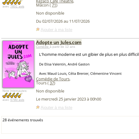
Kezaco Café Théâtre
,
Mâcon (
71
)
avec
7601 avis
Non disponible
Du 02/07/2026 au 11/07/2026
Ajouter à ma liste
Adopte un Jules.com
Comédie
à partir de 12 ans
L'homme moderne est un gibier de plus en plus diffici
De Elisa Valentin, André Gaston
Avec Maud Louis, Célia Brenier, Clémentine Vincent
Comédie de Tours
,
Tours (
37
)
Non disponible
Note internautes:
Le mercredi 25 janvier 2023 à 00h00
avec
5790 avis
Ajouter à ma liste
28 événements trouvés