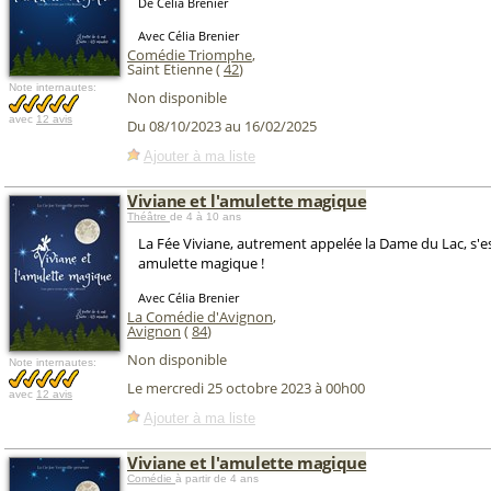
De Célia Brenier
Avec Célia Brenier
Comédie Triomphe
,
Saint Etienne (
42
)
Note internautes:
Non disponible
avec
12 avis
Du 08/10/2023 au 16/02/2025
Ajouter à ma liste
Viviane et l'amulette magique
Théâtre
de 4 à 10 ans
La Fée Viviane, autrement appelée la Dame du Lac, s'es
amulette magique !
Avec Célia Brenier
La Comédie d'Avignon
,
Avignon
(
84
)
Non disponible
Note internautes:
Le mercredi 25 octobre 2023 à 00h00
avec
12 avis
Ajouter à ma liste
Viviane et l'amulette magique
Comédie
à partir de 4 ans