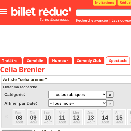
Invitations
Réduc
Bouton
menu
Sortez Maintenant!
principale
Recherche avancée
|
Les nouvea
Théâtre
Comédie
Humour
Comedy Club
Spectacle
Celia Brenier
Artiste "celia brenier"
Filtrer ma recherche
Catégorie:
Affiner par Date:
Sam.
Dim.
Lun.
Mar.
Mer.
Jeu.
Ven.
Sam.
«
08
09
10
11
12
13
14
15
Août
Août
Août
Août
Août
Août
Août
Août