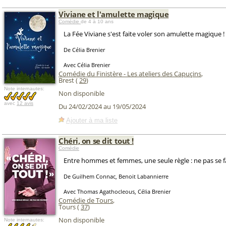
Viviane et l'amulette magique
Comédie
de 4 à 10 ans
La Fée Viviane s'est faite voler son amulette magique !
De Célia Brenier
Avec Célia Brenier
Comédie du Finistère - Les ateliers des Capuçins
,
Brest (
29
)
Note internautes:
Non disponible
avec
12 avis
Du 24/02/2024 au 19/05/2024
Ajouter à ma liste
Chéri, on se dit tout !
Comédie
Entre hommes et femmes, une seule règle : ne pas se f
De Guilhem Connac, Benoit Labannierre
Avec Thomas Agathocleous, Célia Brenier
Comédie de Tours
,
Tours (
37
)
Non disponible
Note internautes: