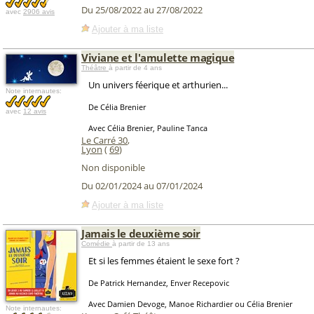
Du 25/08/2022 au 27/08/2022
avec
2906 avis
Ajouter à ma liste
Viviane et l'amulette magique
Théâtre
à partir de 4 ans
Un univers féerique et arthurien...
Note internautes:
De Célia Brenier
avec
12 avis
Avec Célia Brenier, Pauline Tanca
Le Carré 30
,
Lyon
(
69
)
Non disponible
Du 02/01/2024 au 07/01/2024
Ajouter à ma liste
Jamais le deuxième soir
Comédie
à partir de 13 ans
Et si les femmes étaient le sexe fort ?
De Patrick Hernandez, Enver Recepovic
Avec Damien Devoge, Manoe Richardier ou Célia Brenier
Note internautes: