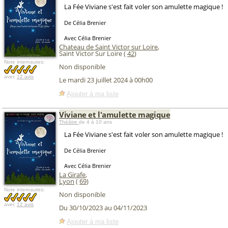
La Fée Viviane s'est fait voler son amulette magique !
De Célia Brenier
Avec Célia Brenier
Chateau de Saint Victor sur Loire
,
Saint Victor Sur Loire (
42
)
Note internautes:
Non disponible
avec
12 avis
Le mardi 23 juillet 2024 à 00h00
Ajouter à ma liste
Viviane et l'amulette magique
Théâtre
de 4 à 10 ans
La Fée Viviane s'est fait voler son amulette magique !
De Célia Brenier
Avec Célia Brenier
La Girafe
,
Lyon
(
69
)
Note internautes:
Non disponible
avec
12 avis
Du 30/10/2023 au 04/11/2023
Ajouter à ma liste