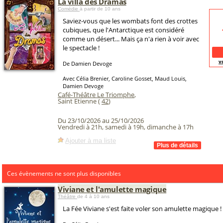
La villa des Dramas
Comédie
à partir de 10 ans
Saviez-vous que les wombats font des crottes
cubiques, que l'Antarctique est considéré
comme un désert... Mais ça n'a rien à voir avec
le spectacle !
v
De Damien Devoge
Avec Célia Brenier, Caroline Gosset, Maud Louis,
Damien Devoge
Café-Théâtre Le Triomphe
,
Saint Etienne (
42
)
Du 23/10/2026 au 25/10/2026
Vendredi à 21h, samedi à 19h, dimanche à 17h
Ajouter à ma liste
Ces évènements ne sont plus disponibles
Viviane et l'amulette magique
Théâtre
de 4 à 10 ans
La Fée Viviane s'est faite voler son amulette magique !