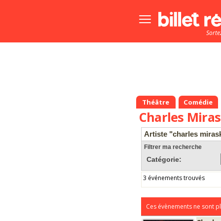
Bouton
menu
Sorte
principale
Théâtre
Comédie
Charles Miras
Artiste "charles mirask
Filtrer ma recherche
Catégorie:
3 événements trouvés
Ces évènements ne sont pl