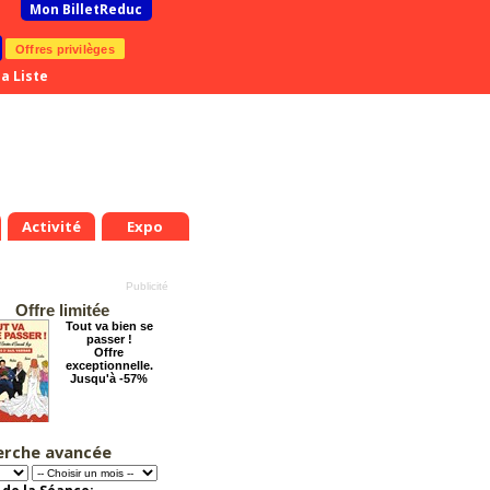
Mon BilletReduc
Offres privilèges
a Liste
Activité
Expo
Offre limitée
Tout va bien se
passer !
Offre
exceptionnelle.
Jusqu'à -57%
erche avancée
La véritable histoire
du Père Noël
Offre
exceptionnelle.