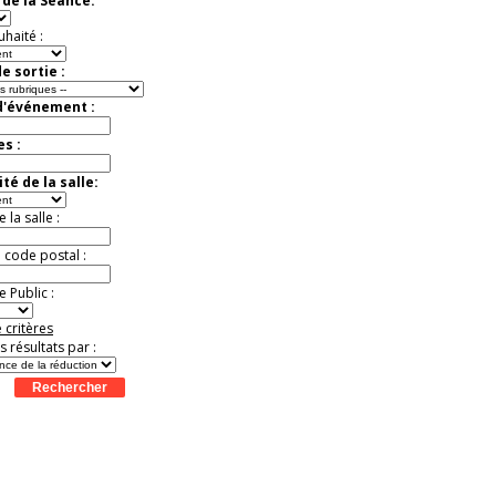
de la Séance:
Jusqu'à -13%
uhaité :
e sortie :
d'événement :
es :
té de la salle:
la salle :
u code postal :
 Public :
 critères
es résultats par :