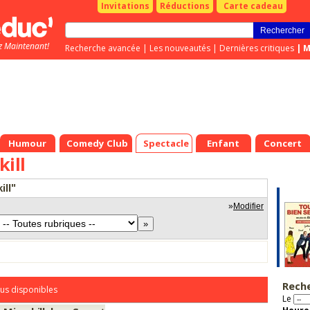
Invitations
Réductions
Carte cadeau
z Maintenant!
Recherche avancée
|
Les nouveautés
|
Dernières critiques
|
M
Humour
Comedy Club
Spectacle
Enfant
Concert
kill
ill"
»
Modifier
Rech
us disponibles
Le