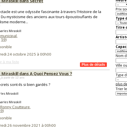
 Miraskill dans Secret
Heure 
s
Prix so
ctacle est une odyssée fascinante à travers l'Histoire de la
 Du mysticisme des anciens aux tours époustouflants de
Type d
isme moderne...
Titre 
arles Miraskill
 municipal
,
Artist
(
59
)
ponible
Capaci
redi 24 octobre 2025 à 00h00
Nom de 
r à ma liste
Ville o
 Miraskill dans A Quoi Pensez Vous ?
Type de
s
à partir de 12 ans
plus de
crets sont-ils si bien gardés ?
Trier l
les Miraskill
arles Miraskill
 Ronny Coutteure
,
59
)
ponible
redi 26 novembre 2021 à 00h00