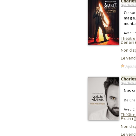
Charles
Spectacle
Ce spe
magie.
mental
Avec Ch
Théâtre
Denain 
Non dis
Le vend
Ajoute
Charles
Spectacle
Nos se
De Char
Avec Ch
Théâtre
Fretin (
Non dis
Le vend