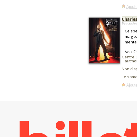
Ajoute
Charles
Spectacle
Ce spe
magie.
mental
Avec Ch
Centre 
Hautmon
Non dis
Le same
Ajoute