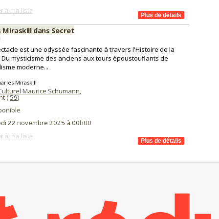
r à ma liste
 Miraskill dans Secret
s
ctacle est une odyssée fascinante à travers l'Histoire de la
 Du mysticisme des anciens aux tours époustouflants de
isme moderne...
arles Miraskill
Culturel Maurice Schumann
,
t (
59
)
ponible
di 22 novembre 2025 à 00h00
r à ma liste