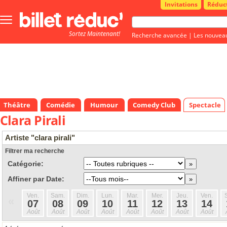
Invitations
Réduc
Bouton
menu
Sortez Maintenant!
principale
Recherche avancée
|
Les nouvea
Théâtre
Comédie
Humour
Comedy Club
Spectacle
Clara Pirali
Artiste "clara pirali"
Filtrer ma recherche
Catégorie:
Affiner par Date:
Ven.
Sam.
Dim.
Lun.
Mar.
Mer.
Jeu.
Ven.
«
07
08
09
10
11
12
13
14
Août
Août
Août
Août
Août
Août
Août
Août