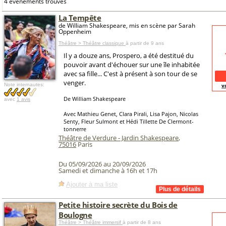
4 événements trouvés
La Tempête
de William Shakespeare, mis en scène par Sarah
Oppenheim
Théâtre > Théâtre classique
à partir de 9 ans
Il y a douze ans, Prospero, a été destitué du
pouvoir avant d'échouer sur une île inhabitée
avec sa fille... C'est à présent à son tour de se
venger.
Note internautes:
v
De William Shakespeare
avec
1 avis
Avec Mathieu Genet, Clara Pirali, Lisa Pajon, Nicolas
Senty, Fleur Sulmont et Hédi Tillette De Clermont-
tonnerre
Théâtre de Verdure - Jardin Shakespeare
,
75016
Paris
Du 05/09/2026 au 20/09/2026
Samedi et dimanche à 16h et 17h
Ajouter à ma liste
Petite histoire secrète du Bois de
Boulogne
Théâtre > Théâtre immersif
à partir de 8 ans