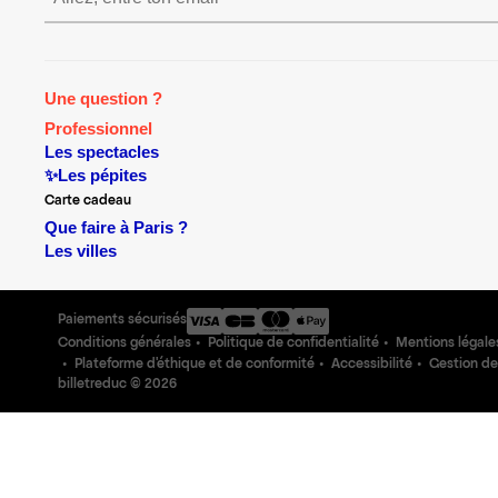
Une question ?
Professionnel
Les spectacles
✨Les pépites
Carte cadeau
Que faire à Paris ?
Les villes
Paiements sécurisés
Conditions générales
Politique de confidentialité
Mentions légale
Plateforme d'éthique et de conformité
Accessibilité
Gestion de
billetreduc ©
2026