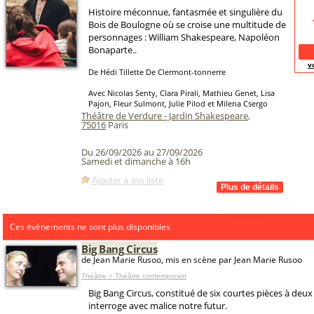
Histoire méconnue, fantasmée et singulière du
Bois de Boulogne où se croise une multitude de
personnages : William Shakespeare, Napoléon
Bonaparte..
v
De Hédi Tillette De Clermont-tonnerre
Avec Nicolas Senty, Clara Pirali, Mathieu Genet, Lisa
Pajon, Fleur Sulmont, Julie Pilod et Milena Csergo
Théâtre de Verdure - Jardin Shakespeare
,
75016
Paris
Du 26/09/2026 au 27/09/2026
Samedi et dimanche à 16h
Ajouter à ma liste
Ces évènements ne sont plus disponibles
Big Bang Circus
de Jean Marie Rusoo, mis en scène par Jean Marie Rusoo
Théâtre > Théâtre contemporain
Big Bang Circus, constitué de six courtes pièces à deu
interroge avec malice notre futur.