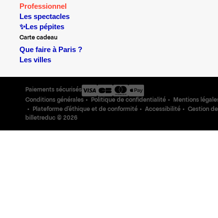
Professionnel
Les spectacles
✨Les pépites
Carte cadeau
Que faire à Paris ?
Les villes
Paiements sécurisés
Conditions générales
Politique de confidentialité
Mentions légale
Plateforme d'éthique et de conformité
Accessibilité
Gestion de
billetreduc ©
2026