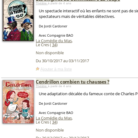
Théâtre
à partir de 4 ans
Un spectacle interactif où les enfants ne sont pas de s
spectateurs mais de véritables détectives.
De Jordi Cardoner
Avec Compagnie BAO
La Comédie du Mas
,
Le Cres (
34
)
Non disponible
Du 30/10/2017 au 03/11/2017
Ajouter à ma liste
Cendrillon combien tu chausses ?
Théâtre
à partir de 4 ans
Une adaptation décalée du fameux conte de Charles Pe
De Jordi Cardoner
Avec Compagnie BAO
La Comédie du Mas
,
Le Cres (
34
)
Non disponible