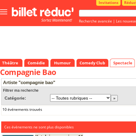
Invitations
Réduc
Bouton
menu
Sortez Maintenant!
principale
Recherche avancée
|
Les nouvea
Théâtre
Comédie
Humour
Comedy Club
Spectacle
Compagnie Bao
Artiste "compagnie bao"
Filtrer ma recherche
Catégorie:
10 événements trouvés
Ces évènements ne sont plus disponibles