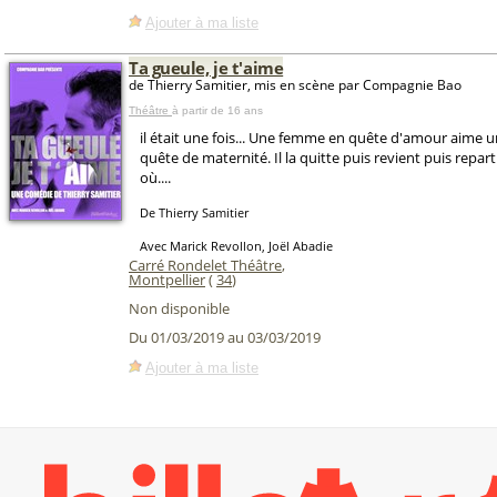
Ajouter à ma liste
Ta gueule, je t'aime
de Thierry Samitier, mis en scène par Compagnie Bao
Théâtre
à partir de 16 ans
il était une fois... Une femme en quête d'amour aime
quête de maternité. Il la quitte puis revient puis repar
où....
De Thierry Samitier
Avec Marick Revollon, Joël Abadie
Carré Rondelet Théâtre
,
Montpellier
(
34
)
Non disponible
Du 01/03/2019 au 03/03/2019
Ajouter à ma liste