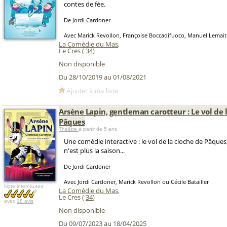
contes de fée.
De Jordi Cardoner
Avec Marick Revollon, Françoise Boccadifuoco, Manuel Lemait
La Comédie du Mas
,
Le Cres (
34
)
Non disponible
Du 28/10/2019 au 01/08/2021
Ajouter à ma liste
Arsène Lapin, gentleman carotteur : Le vol de 
Pâques
Théâtre
à partir de 5 ans
Une comédie interactive : le vol de la cloche de Pâque
n'est plus la saison...
De Jordi Cardoner
Avec Jordi Cardoner, Marick Revollon ou Cécile Batailler
Note internautes:
La Comédie du Mas
,
Le Cres (
34
)
avec
18 avis
Non disponible
Du 09/07/2023 au 18/04/2025