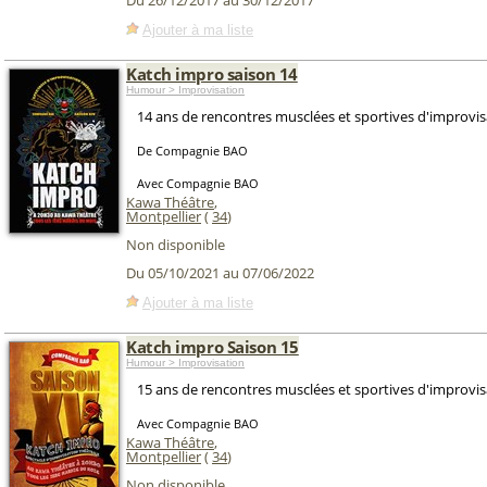
Du 26/12/2017 au 30/12/2017
Ajouter à ma liste
Katch impro saison 14
Humour > Improvisation
14 ans de rencontres musclées et sportives d'improvisa
De Compagnie BAO
Avec Compagnie BAO
Kawa Théâtre
,
Montpellier
(
34
)
Non disponible
Du 05/10/2021 au 07/06/2022
Ajouter à ma liste
Katch impro Saison 15
Humour > Improvisation
15 ans de rencontres musclées et sportives d'improvis
Avec Compagnie BAO
Kawa Théâtre
,
Montpellier
(
34
)
Non disponible