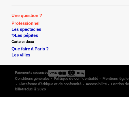
Une question ?
Professionnel
Les spectacles
✨Les pépites
Carte cadeau
Que faire à Paris ?
Les villes
Paiements sécurisés
Conditions générales
Politique de confidentialité
Mentions légale
Plateforme d'éthique et de conformité
Accessibilité
Gestion de
billetreduc ©
2026