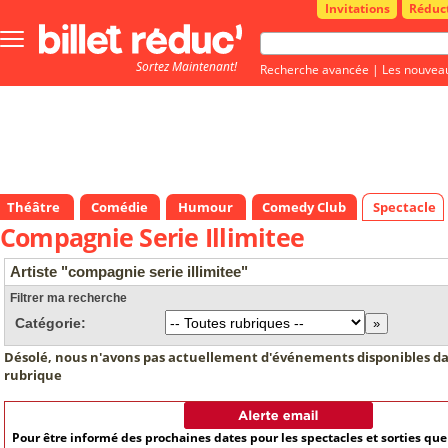
Invitations
Réduc
Bouton
menu
Sortez Maintenant!
principale
Recherche avancée
|
Les nouvea
Théâtre
Comédie
Humour
Comedy Club
Spectacle
Compagnie Serie Illimitee
Artiste "compagnie serie illimitee"
Filtrer ma recherche
Catégorie:
Désolé, nous n'avons pas actuellement d'événements disponibles da
rubrique
Pour être informé des prochaines dates pour les spectacles et sorties qu