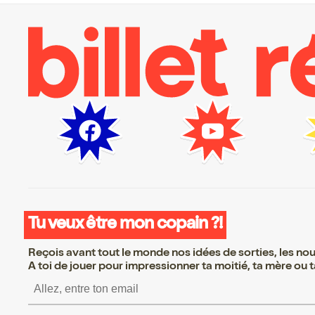
Tu veux être mon copain ?!
Reçois avant tout le monde nos idées de sorties, les nouv
A toi de jouer pour impressionner ta moitié, ta mère ou ta
S’inscrire S’inscrire S