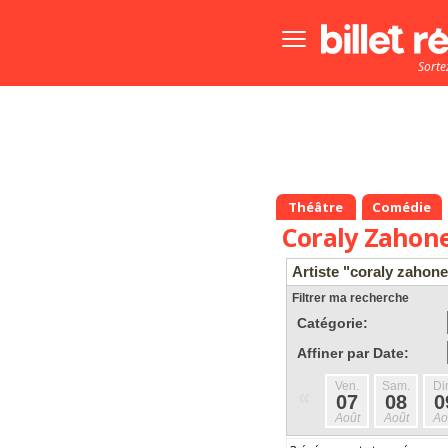
Bouton
menu
Sorte
principale
Théâtre
Comédie
Coraly Zahon
Artiste "coraly zahone
Filtrer ma recherche
Catégorie:
Affiner par Date:
Ven.
Sam.
Di
«
07
08
0
Août
Août
Ao