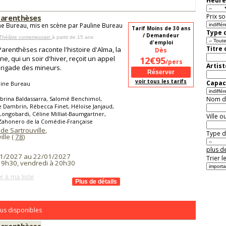
Heure
Prix so
Parenthèses
ne Bureau, mis en scène par Pauline Bureau
Tarif Moins de 30 ans
Type d
/ Demandeur
 Théâtre contemporain
à partir de 15 ans
d'emploi
Titre
Parenthèses raconte l'histoire d'Alma, la
Dès
ne, qui un soir d'hiver, reçoit un appel
12€95
/pers
Artist
brigade des mineurs.
voir tous les tarifs
Capaci
line Bureau
brina Baldassarra, Salomé Benchimol,
Nom de 
Dambrin, Rébecca Finet, Héloïse Janjaud,
Longobardi, Céline Milliat-Baumgartner,
Ville o
 Zahonero de la Comédie-Française
de Sartrouville
,
Type de
ille (
78
)
plus de
1/2027 au 22/01/2027
Trier l
 19h30, vendredi à 20h30
r à ma liste
us disponibles