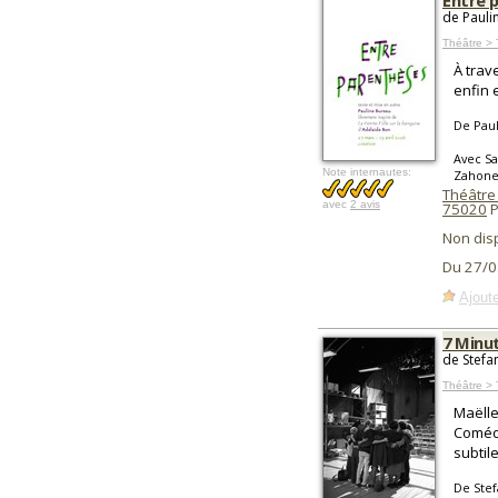
Entre 
de Pauli
Théâtre >
À trav
enfin 
De Pau
Avec Sa
Note internautes:
Zahone
Théâtre 
avec
2 avis
75020
P
Non dis
Du 27/0
Ajoute
7 Minu
de Stefa
Théâtre > 
Maëlle
Comédi
subtil
De Stef