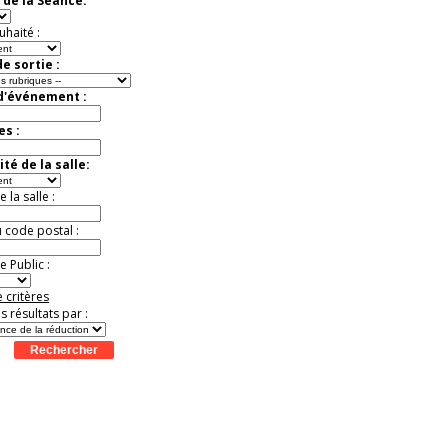
 de la Séance:
Jusqu'à -13%
uhaité :
e sortie :
 d'événement :
es :
té de la salle:
la salle :
u code postal :
 Public :
 critères
es résultats par :