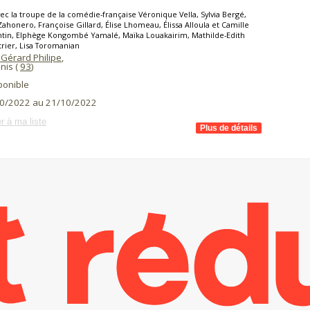
ec la troupe de la comédie-française Véronique Vella, Sylvia Bergé,
Zahonero, Françoise Gillard, Élise Lhomeau, Élissa Alloula et Camille
tin, Elphège Kongombé Yamalé, Maïka Louakairim, Mathilde-Edith
rier, Lisa Toromanian
 Gérard Philipe
,
nis (
93
)
ponible
0/2022 au 21/10/2022
r à ma liste