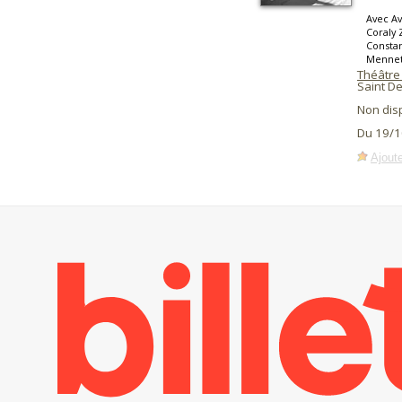
Avec Av
Coraly 
Constan
Mennet
Théâtre
Saint De
Non dis
Du 19/1
Ajoute