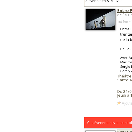
3 événements trouvés
Entre 
de Pauli
Théâtre >
Entre 
trentai
de la 
De Pau
Avec Sa
Maxime 
Sergio 
Coraly
Théâtre 
Sartrouv
Du 21/0
Jeudi à
Ajoute
Ces évènements ne sont pl