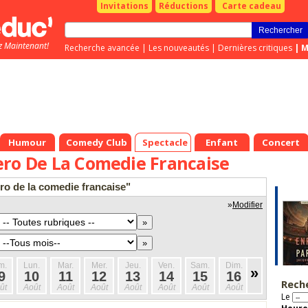
Invitations
Réductions
Carte cadeau
z Maintenant!
Recherche avancée
|
Les nouveautés
|
Dernières critiques
|
M
Humour
Comedy Club
Spectacle
Enfant
Concert
ero De La Comedie Francaise
ro de la comedie francaise"
»
Modifier
m.
Lun.
Mar.
Mer.
Jeu.
Ven.
Sam.
Dim.
Lun.
Mar
»
9
10
11
12
13
14
15
16
17
1
Rech
ût
Août
Août
Août
Août
Août
Août
Août
Août
Aoû
Le