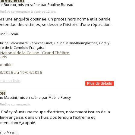
parenthèses
ne Bureau, mis en scène par Pauline Bureau
 Théâtre contemporain
à partir de 12 ans
ers une enquête obstinée, un procès hors norme et la parole
entendue des victimes, se dessine l'histoire d'une réparation.
line Bureau
brina Baldassarra, Rébecca Finet, Céline Milliat-Baumgartner, Coraly
ro de la Comédie Française
National de la Colline - Grand Théâtre
,
aris
ponible
3/2026 au 19/04/2026
r à ma liste
tes
no Massini, mis en scène par Maëlle Poésy
Théâtre contemporain
 Poésy réunit une troupe d'actrices, notamment issues de la
e-Française, dans un huis clos tendu à l'extrême et
ement chorégraphié.
ano Massini