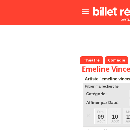
Bouton
menu
Sorte
principale
Théâtre
Comédie
Emeline Vinc
Artiste "emeline vince
Filtrer ma recherche
Catégorie:
Affiner par Date:
Dim.
Lun.
Ma
«
09
10
1
Août
Août
Ao