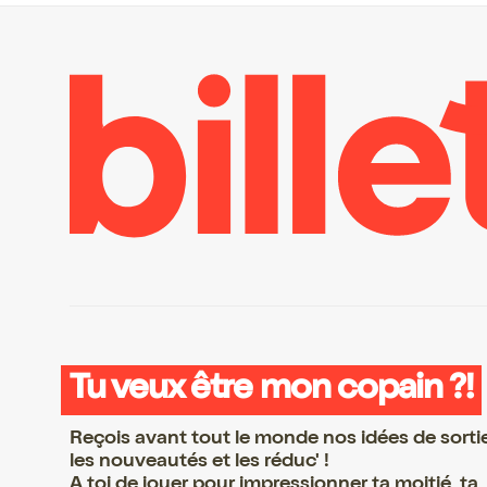
Tu veux être mon copain ?!
Reçois avant tout le monde nos idées de sorti
les nouveautés et les réduc' !
A toi de jouer pour impressionner ta moitié, ta