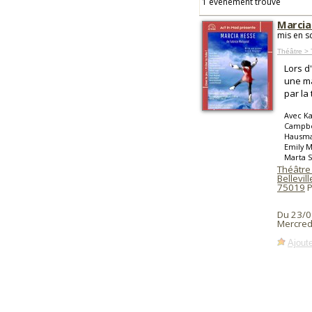
1 événement trouvé
Marcia
mis en s
Théâtre > 
Lors d
une ma
par la
Avec Ka
Campbel
Hausman
Emily M
Marta S
Théâtre 
Bellevill
75019
P
Du 23/0
Mercred
Ajoute