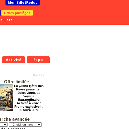
Mon BilletReduc
Offres privilèges
a Liste
Activité
Expo
Offre limitée
Le Grand Hôtel des
Rêves présente :
Jules Verne, Le
Voyage
Extraordinaire
Activité à vivre !
Promo exclusive ! .
Jusqu'à -13%
.
Ven.
Sam.
Dim.
Lun.
Mar.
Mer.
Jeu.
Ven.
Sam.
0
21
22
23
24
25
26
27
28
29
erche avancée
Arsène Lupin
t
Août
Août
Août
Août
Août
Août
Août
Août
Août
Offre
exceptionnelle.
Jusqu'à -28%