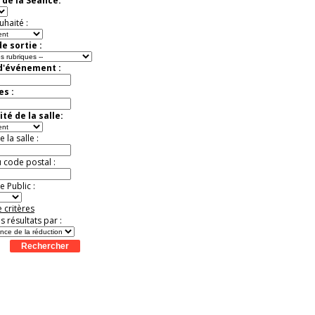
 de la Séance:
uhaité :
e sortie :
 d'événement :
es :
té de la salle:
la salle :
u code postal :
 Public :
 critères
es résultats par :