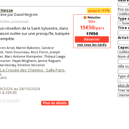
Heure
Prix so
 Hesse
-11%
jusqu'à
cène par David Negroni
Type d
Dès
Théâtre contemporain
15€50
Titre
'un réveillon de la Saint-Sylvestre, dans
/pers
ison isolée sur une presqu'île, balayée
17€50
Artist
 tempête.
voir tous les tarifs
Capaci
ren Arrat, Martin Babelon, Candice
l, Yann Dourneau, Alice Florin, Joseph
, Marc-Antoine Kleinpeter, Thibaut Laage,
Nom de 
eunier, Hayat Mirghane, Janine Reguart,
tarobinsky, Emeline Vincenot
Ville o
La Croisée des Chemins - Salle Paris-
e
,
Type de
aris
plus de
9/2026 au 28/10/2026
Trier l
i à 20h30
r à ma liste