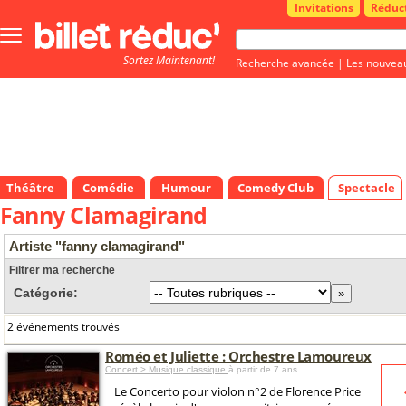
Invitations
Réduc
Bouton
menu
Sortez Maintenant!
principale
Recherche avancée
|
Les nouvea
Théâtre
Comédie
Humour
Comedy Club
Spectacle
Fanny Clamagirand
Artiste "fanny clamagirand"
Filtrer ma recherche
Catégorie:
2 événements trouvés
Roméo et Juliette : Orchestre Lamoureux
Concert > Musique classique
à partir de 7 ans
Le Concerto pour violon n°2 de Florence Price