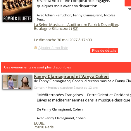
révèle la voix d'une compositrice engagée,
quelques mois avant sa disparition.
v
Avec Adrien Perruchon, Fanny Clamagirand, Nicolas
Prost
La Seine Musicale - Auditorium Patrick Devedjian
,
Boulogne Billancourt (
92
)
Le dimanche 30 mai 2027 à 17h00
Ajouter à ma liste
Ces évènements ne sont plus disponibles
Fanny Clamagirand et Vanya Cohen
de Fanny Clamagirand, Cohen, direction musicale Fanny C
Concert > Musique classique
à partir de 12 ans
"Méditerranées Françaises" - Entre Orient et Occident 
juives et méditerranéennes dans la musique classique 
De Fanny Clamagirand, Cohen
Avec Fanny Clamagirand, Cohen
ECUJE
,
75010
Paris