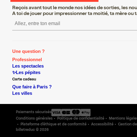
Reçois avant tout le monde nos idées de sorties, les nouv
A toi de jouer pour impressionner ta moitié, ta mère ou ta
S’inscrire S’inscrire S’ins
Une question ?
Professionnel
Les spectacles
✨Les pépites
Carte cadeau
Que faire à Paris ?
Les villes
Paiements sécurisés
Conditions générales
Politique de confidentialité
Mentions légale
Plateforme d'éthique et de conformité
Accessibilité
Gestion de
billetreduc ©
2026