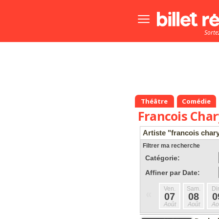
Bouton
menu
Sorte
principale
Théâtre
Comédie
Francois Char
Artiste "francois char
Filtrer ma recherche
Catégorie:
Affiner par Date:
Ven.
Sam.
Di
«
07
08
0
Août
Août
Ao