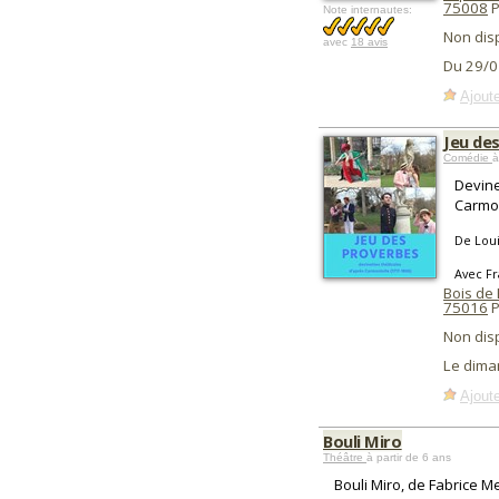
75008
P
Note internautes:
Non dis
avec
18 avis
Du 29/0
Ajoute
Jeu de
Comédie
à
Devine
Carmon
De Lou
Avec Fr
Bois de
75016
P
Non dis
Le dima
Ajoute
Bouli Miro
Théâtre
à partir de 6 ans
Bouli Miro, de Fabrice Me