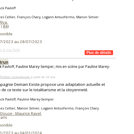
ck Pavloff
les Cellier, François Chary, Logann Antuofermo, Manon Simier
Alya
,
(
84
)
ponible
7/2023 au 28/07/2023
r à ma liste
Brun
k Pavloff, Pauline Marey-Semper, mis en scène par Pauline Marey-
 Théâtre contemporain
à partir de 10 ans
pagnie Demain Existe propose une adaptation actuelle et
 de ce texte sur le totalitarisme et la citoyenneté.
ck Pavloff, Pauline Marey-Semper
les Cellier, Manon Simier, Logann Antuofermo, François Chary
 Douze - Maurice Ravel
,
aris
ponible
1/2023 au 04/01/2024