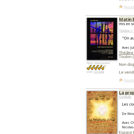
Ajoute
Matin 
mis en s
Théâtre > 
"On au
Avec Ju
Théâtre
Toulon 
Note internautes:
Non dis
Le vend
avec
10 avis
Ajoute
La prop
Comédie
Les co
De Nin
Avec Ch
Nicolas
Espace 