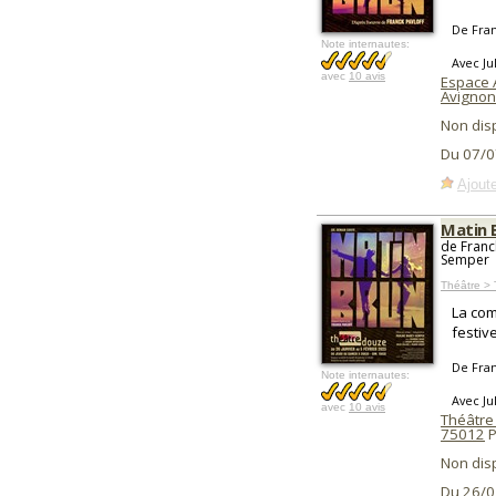
De Fran
Note internautes:
Avec Ju
avec
10 avis
Espace 
Avignon
Non dis
Du 07/0
Ajoute
Matin 
de Franc
Semper
Théâtre >
La com
festive
De Fran
Note internautes:
Avec Ju
avec
10 avis
Théâtre
75012
P
Non dis
Du 26/0