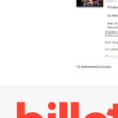
Théâtre >
Produc
De Mik
Avec Fr
Pierre 
Théâtre 
Sartrouv
Non dis
Le same
Ajoute
13 événements trouvés