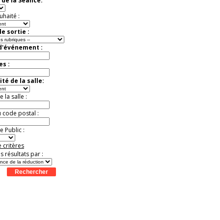
 de la Séance:
Jusqu'à -57%
uhaité :
e sortie :
 d'événement :
es :
té de la salle:
la salle :
u code postal :
 Public :
 critères
es résultats par :