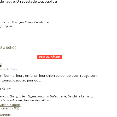
 de l'autre. Un spectacle tout public à
 Boucher, François Chary, Constance
go Tejero
18 à 00h00
on
partir de 7 ans
, Norma, leurs enfants, leur chien et leur poisson rouge sont
rtoons. Jusqu'au jour où...
e Kenny
ançois Chary, Julien Cigana, Antonin Dufeutrelle, Delphine Lamand,
Lefebvre-Adrien, Pauline Vaubaillon
Michel Simon
,
e Grand (
93
)
ponible