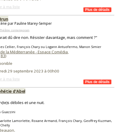
r à ma liste
Brun
cène par Pauline Marey-Semper
Théâtre contemporain
rait dû dire non. Résister davantage, mais comment ?"
les Cellier, François Chary ou Logann Antuofermo, Manon Simier
 de la Méditerranée - Espace Comédia
,
(
83
)
ponible
redi 29 septembre 2023 à 00h00
r à ma liste
hétie d'Abel
n(te)s débiles et une nuit.
a Guazzini
arlotte Lamorlette, Roxane Armand, François Chary, Geoffrey Kuzman,
 Chelly
Beaujon
,