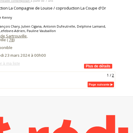
 Théâtre contemporain
à partir de 7 ans
tion La Compagnie de Louise / coproduction La Coupe d'Or
e Kenny
ançois Chary, Julien Cigana, Antonin Dufeutrelle, Delphine Lamand,
Lefebvre-Adrien, Pauline Vaubaillon
de Sartrouville
,
ille (
78
)
ponible
di 23 mars 2024 à 00h00
r à ma liste
1
/
2