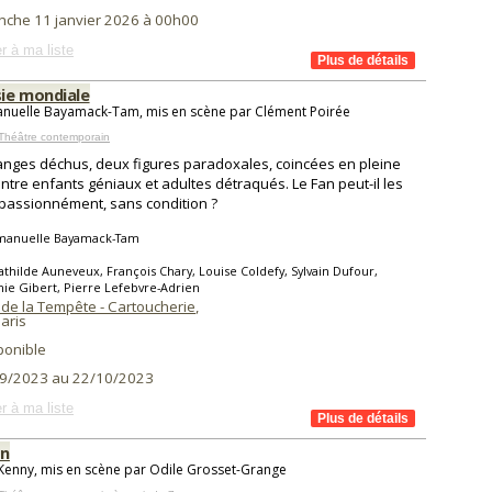
nche 11 janvier 2026 à 00h00
r à ma liste
ie mondiale
nuelle Bayamack-Tam, mis en scène par Clément Poirée
Théâtre contemporain
nges déchus, deux figures paradoxales, coincées en pleine
ntre enfants géniaux et adultes détraqués. Le Fan peut-il les
passionnément, sans condition ?
anuelle Bayamack-Tam
thilde Auneveux, François Chary, Louise Coldefy, Sylvain Dufour,
ie Gibert, Pierre Lefebvre-Adrien
 de la Tempête - Cartoucherie
,
aris
ponible
9/2023 au 22/10/2023
r à ma liste
on
Kenny, mis en scène par Odile Grosset-Grange