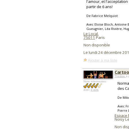
l'amour, et l'acceptation
partir de 6 ans!
De Fabrice Melquiot
Avec Eloïse Bloch, Antoine
Gueugnier, Léa Rivière, Hu
Le Local
,
75011
Paris
Non disponible
Le lundi 24 décembre 20
Ajouter à ma liste
Carto
Théâtre
à 
Note internautes:
Norman
des Ca
avec
4 avis
De Mik
Avec Fr
Pierre 
Espace 
Noisy L
Non dis