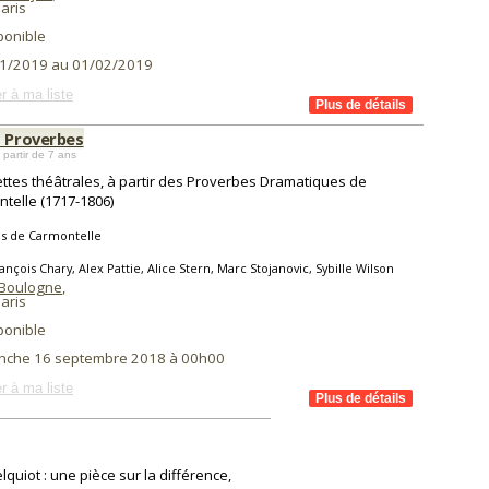
aris
ponible
1/2019 au 01/02/2019
r à ma liste
s Proverbes
 partir de 7 ans
ttes théâtrales, à partir des Proverbes Dramatiques de
telle (1717-1806)
is de Carmontelle
ançois Chary, Alex Pattie, Alice Stern, Marc Stojanovic, Sybille Wilson
 Boulogne
,
aris
ponible
nche 16 septembre 2018 à 00h00
r à ma liste
lquiot : une pièce sur la différence,