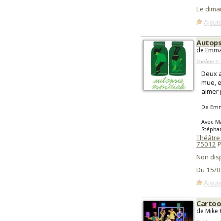
Le dima
Ajoute
Autops
de Emma
Théâtre > 
Deux a
mue, e
aimer 
De Emm
Avec Ma
Stéphan
Théâtre
75012
P
Non dis
Du 15/0
Ajoute
Carto
de Mike 