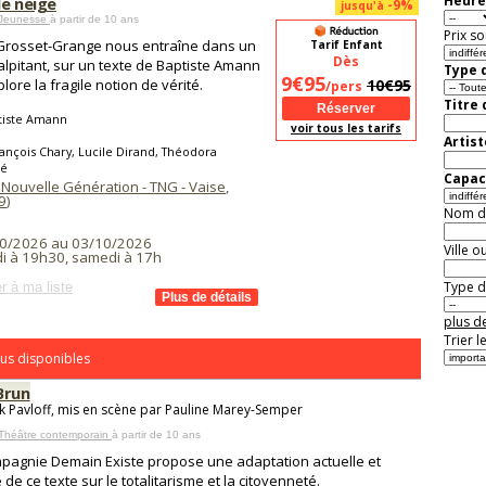
Heure
de neige
-9%
jusqu'à
 Jeunesse
à partir de 10 ans
Prix so
Grosset-Grange nous entraîne dans un
Tarif Enfant
Dès
palpitant, sur un texte de Baptiste Amann
Type d
9€95
lore la fragile notion de vérité.
10€95
/pers
Titre
tiste Amann
voir tous les tarifs
Artist
ançois Chary, Lucile Dirand, Théodora
dé
Capaci
 Nouvelle Génération - TNG - Vaise
,
9
)
Nom de 
0/2026 au 03/10/2026
Ville o
i à 19h30, samedi à 17h
Type de
r à ma liste
plus de
Trier l
us disponibles
Brun
k Pavloff, mis en scène par Pauline Marey-Semper
 Théâtre contemporain
à partir de 10 ans
pagnie Demain Existe propose une adaptation actuelle et
 de ce texte sur le totalitarisme et la citoyenneté.