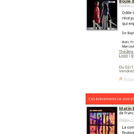
Boule 
Théâtre >
Odile 
récit 
qui exp
De Bap
Avec Fr
Marca
Théâtre
Lyon
(
6
Du 02/1
Vendred
Ajoute
Ces évènements ne sont pl
Matin 
de Franc
Théâtre >
La com
festive