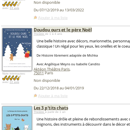
Non disponible
avec
33 avis
Du 07/12/2019 au 13/03/2022
Ajouter à ma liste
Doudou ours et le père Noël
Théâtre
de 1 à 4 ans
Une belle histoire avec décors, marionnette, personn
classique ! Un régal pour les yeux, les oreilles et le coeu
De Histoire librement adaptée de Michka
Avec Angélique Meyns ou Isabelle Candito
Aktéon Théâtre Paris
,
75011
Paris
Note internautes:
Non disponible
avec
22 avis
Du 22/12/2018 au 04/01/2019
Ajouter à ma liste
Les 3 p'tits chats
Théâtre
à partir de 1 an
Une histoire drôle et pleine de rebondissements avec
mignons, des instruments à découvrir dans le décor et