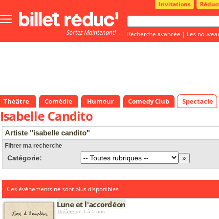
Invitations
Réduc
Bouton
menu
Sortez Maintenant!
principale
Recherche avancée
|
Les nouvea
Théâtre
Comédie
Humour
Comedy Club
Spectacle
Isabelle Candito
Artiste "isabelle candito"
Filtrer ma recherche
Catégorie:
Ces évènements ne sont plus disponibles
Lune et l'accordéon
Théâtre
de 1 à 5 ans