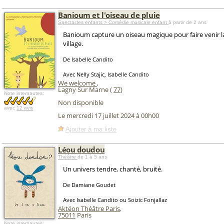
Banioum et l'oiseau de pluie
Spectacles enfants > Comédie musicale enfant
à partir de 2 ans
Banioum capture un oiseau magique pour faire venir la
village.
De Isabelle Candito
Avec Nelly Stajic, Isabelle Candito
We welcome
,
Lagny Sur Marne (
77
)
Note internautes:
Non disponible
avec
12 avis
Le mercredi 17 juillet 2024 à 00h00
Ajouter à ma liste
Léou doudou
Théâtre
de 1 à 5 ans
Un univers tendre, chanté, bruité.
De Damiane Goudet
Avec Isabelle Candito ou Soizic Fonjallaz
Aktéon Théâtre Paris
,
75011
Paris
Note internautes: