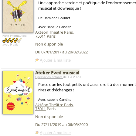
Une approche sereine et poétique de l'endormissemen
musical et clownesque !
De Damiane Goudet
Avec Isabelle Candito
Aktéon Théâtre Paris
,
75011
Paris
Note internautes:
Non disponible
avec
9 avis
Du 07/01/2017 au 20/02/2022
Ajouter à ma liste
Atelier Eveil musical
Spectacles enfants
de 1 à 2 ans
Parce que les tout petits ont aussi droit à des momen
rires et d'échanges !
Avec Isabelle Candito
Aktéon Théâtre Paris
,
75011
Paris
Non disponible
Du 27/11/2019 au 06/05/2020
Ajouter à ma liste