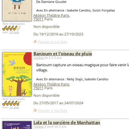
De Damiane Goudet
Avec En alternance : Isabelle Candito, Soizic Fonjallaz
Aktéon Théâtre Paris
,
75011
Paris
Note internautes:
Non disponible
avec
33 avis
Du 19/12/2016 au 27/10/2023
Ajouter à ma liste
Banioum et l'oiseau de pluie
Théâtre
de 2 à 5 ans
Banioum capture un oiseau magique pour faire venir la
village.
Avec En alternance : Nelly Stajic, Isabelle Candito
Aktéon Théâtre Paris
,
75011
Paris
Non disponible
Note internautes:
Du 27/05/2017 au 24/07/2024
avec
12 avis
Ajouter à ma liste
Lola et la sorcière de Manhattan
Théâtre
à partir de 3 ans