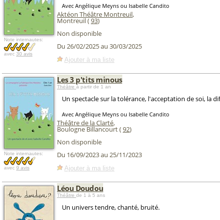
Avec Angélique Meyns ou Isabelle Candito
Aktéon Théâtre Montreuil
,
Montreuil (
93
)
Non disponible
Note internautes:
Du 26/02/2025 au 30/03/2025
avec
30 avis
Ajouter à ma liste
Les 3 p'tits minous
Théâtre
à partir de 1 an
Un spectacle sur la tolérance, l'acceptation de soi, la d
Avec Angélique Meyns ou Isabelle Candito
Théâtre de la Clarté
,
Boulogne Billancourt (
92
)
Non disponible
Du 16/09/2023 au 25/11/2023
Note internautes:
Ajouter à ma liste
avec
9 avis
Léou Doudou
Théâtre
de 1 à 5 ans
Un univers tendre, chanté, bruité.