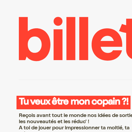
Tu veux être mon copain ?!
Reçois avant tout le monde nos idées de sorti
les nouveautés et les réduc' !
A toi de jouer pour impressionner ta moitié, ta