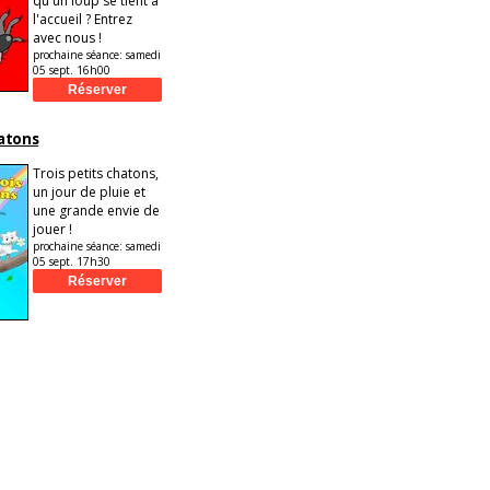
qu'un loup se tient à
l'accueil ? Entrez
avec nous !
prochaine séance:
samedi
05 sept. 16h00
hatons
Trois petits chatons,
un jour de pluie et
une grande envie de
jouer !
prochaine séance:
samedi
05 sept. 17h30