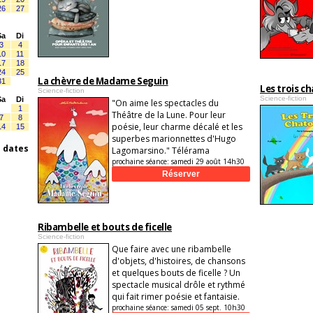
26
27
Sa
Di
3
4
10
11
17
18
24
25
La chèvre de Madame Seguin
31
Les trois c
Science-fiction
Science-fiction
Sa
Di
"On aime les spectacles du
1
Théâtre de la Lune. Pour leur
7
8
poésie, leur charme décalé et les
14
15
superbes marionnettes d'Hugo
s dates
Lagomarsino." Télérama
prochaine séance:
samedi 29 août 14h30
Ribambelle et bouts de ficelle
Science-fiction
Que faire avec une ribambelle
d'objets, d'histoires, de chansons
et quelques bouts de ficelle ? Un
spectacle musical drôle et rythmé
qui fait rimer poésie et fantaisie.
prochaine séance:
samedi 05 sept. 10h30