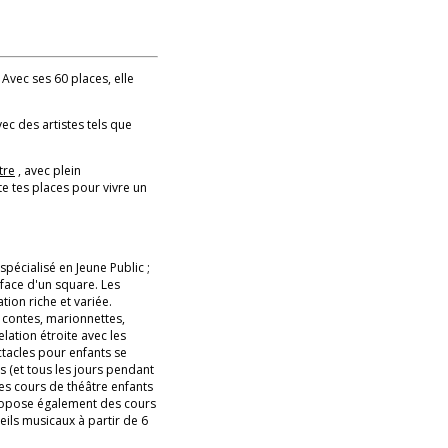
 Avec ses 60 places, elle
vec des artistes tels que
tre
, avec plein
e tes places pour vivre un
pécialisé en Jeune Public ;
 face d'un square. Les
ion riche et variée.
 contes, marionnettes,
lation étroite avec les
ctacles pour enfants se
 (et tous les jours pendant
es cours de théâtre enfants
 propose également des cours
eils musicaux à partir de 6