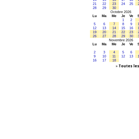
21
22
23
24
25
28
29
30
Octobre 2026
Lu
Ma
Me
Je
Ve
1
2
5
6
7
8
9
12
13
14
15
16
19
20
21
22
23
26
27
28
29
30
Novembre 2026
Lu
Ma
Me
Je
Ve
2
3
4
5
6
9
10
11
12
13
16
17
18
»
Toutes le