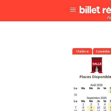
Bouton
menu
principale
Pa
Théâtre
Comédie
Places Disponibl
Août 2026
Lu
Ma
Me
Je
Ve
31
Septembre 2026
Lu
Ma
Me
Je
Ve
1
2
3
4
7
8
9
10
11
14
15
16
17
18