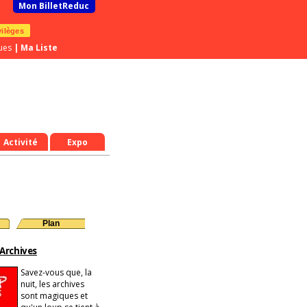
Mon BilletReduc
vilèges
ues
|
Ma Liste
Activité
Expo
Plan
 Archives
Savez-vous que, la
nuit, les archives
sont magiques et