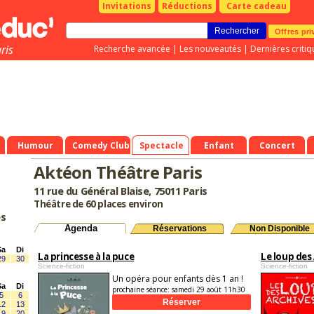
Invitations
Réductions
Carte cadeau
Offres pri
ris
Recherche avancée
|
Les nouveautés
|
Dernières critiq
Humour
Comedy Club
Spectacle
Enfant
Concert
Aktéon Théâtre Paris
11 rue du Général Blaise, 75011 Paris
Théâtre de 60 places environ
es
Agenda
Réservations
Non Disponible
Sa
Di
La princesse à la puce
Le loup des
29
30
Science-fiction
Science-fiction
Un opéra pour enfants dès 1 an !
Sa
Di
prochaine séance:
samedi 29 août 11h30
5
6
12
13
19
20