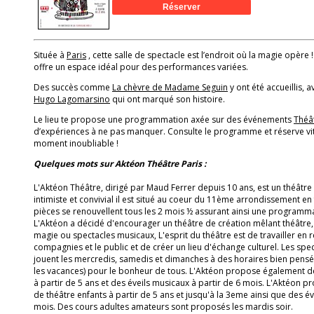
Située à
Paris
, cette salle de spectacle est l’endroit où la magie opère !
offre un espace idéal pour des performances variées.
Des succès comme
La chèvre de Madame Seguin
y ont été accueillis, a
Hugo Lagomarsino
qui ont marqué son histoire.
Le lieu te propose une programmation axée sur des événements
Théâ
d’expériences à ne pas manquer. Consulte le programme et réserve vit
moment inoubliable !
Quelques mots sur Aktéon Théâtre Paris :
L'Aktéon Théâtre, dirigé par Maud Ferrer depuis 10 ans, est un théâtre s
intimiste et convivial il est situé au coeur du 11ème arrondissement en
pièces se renouvellent tous les 2 mois ½ assurant ainsi une programmat
L'Aktéon a décidé d'encourager un théâtre de création mêlant théâtre,
magie ou spectacles musicaux, L'esprit du théâtre est de travailler en re
compagnies et le public et de créer un lieu d'échange culturel. Les spe
jouent les mercredis, samedis et dimanches à des horaires bien pensés
les vacances) pour le bonheur de tous. L'Aktéon propose également d
à partir de 5 ans et des éveils musicaux à partir de 6 mois. L'Aktéon
de théâtre enfants à partir de 5 ans et jusqu'à la 3eme ainsi que des év
mois. Des cours adultes amateurs sont proposés les mardis soir.