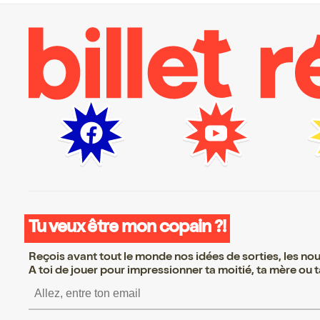
Tu veux être mon copain ?!
Reçois avant tout le monde nos idées de sorties, les nouv
A toi de jouer pour impressionner ta moitié, ta mère ou ta
S’inscrire S’inscrire S