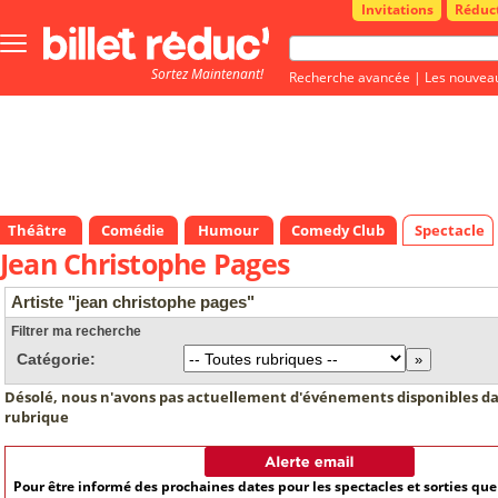
Invitations
Réduc
Bouton
menu
Sortez Maintenant!
principale
Recherche avancée
|
Les nouvea
Théâtre
Comédie
Humour
Comedy Club
Spectacle
Jean Christophe Pages
Artiste "jean christophe pages"
Filtrer ma recherche
Catégorie:
Désolé, nous n'avons pas actuellement d'événements disponibles da
rubrique
Pour être informé des prochaines dates pour les spectacles et sorties qu