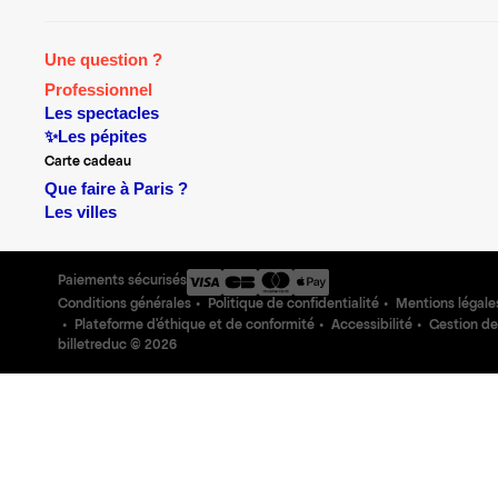
Une question ?
Professionnel
Les spectacles
✨Les pépites
Carte cadeau
Que faire à Paris ?
Les villes
Paiements sécurisés
Conditions générales
Politique de confidentialité
Mentions légale
Plateforme d'éthique et de conformité
Accessibilité
Gestion de
billetreduc ©
2026