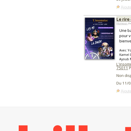
Ajoute
Le rire
Humour
de
Une ba
pour v
bienvei
Avec Yo
Kamel D
Ayoub M
L'insom
75011
P
Non dis
Du 11/0
Ajoute