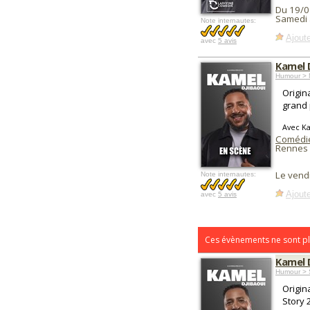
Du 19/0
Samedi 
Note internautes:
Ajoute
avec
5 avis
Kamel 
Humour > 
Origin
grand 
Avec K
Comédi
Rennes 
Le vend
Note internautes:
Ajoute
avec
5 avis
Ces évènements ne sont pl
Kamel 
Humour > 
Origin
Story 