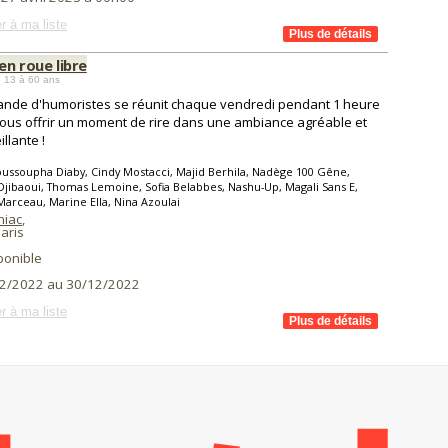
r à ma liste
 en roue libre
 13 à 60 ans
nde d'humoristes se réunit chaque vendredi pendant 1 heure
ous offrir un moment de rire dans une ambiance agréable et
llante !
ussoupha Diaby, Cindy Mostacci, Majid Berhila, Nadège 100 Gêne,
jibaoui, Thomas Lemoine, Sofia Belabbes, Nashu-Up, Magali Sans E,
arceau, Marine Ella, Nina Azoulai
niac
,
aris
ponible
2/2022 au 30/12/2022
r à ma liste