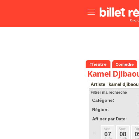
Bouton
menu
Sorte
principale
Théâtre
Comédie
Kamel Djibao
Artiste "kamel djibaou
Filtrer ma recherche
Catégorie:
Région:
Affiner par Date:
Ven.
Sam.
Di
«
07
08
0