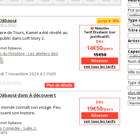
Heure
ût
Août
Août
Août
Août
Août
Août
Août
Août
Aoû
Prix so
Djibaoui
Type d
-6%
jusqu'à
Mecs drôles
Titre
aire de Tours, Kamel a été révélé au
Tarif Étudiant (sur
justificatif)
public dans Loft Story 2.
Artist
Dès
14€50
amel Djibaoui
/pers
Capaci
du Finistère - Les ateliers des
15€50
s
,
9
)
Nom de 
voir tous les tarifs
Ville o
di 7 novembre 2026 à 21h00
r à ma liste
Type de
plus de
Djibaoui dans À découvert
Trier l
Dès
e monde connaît son visage. Peu
19€50
/pers
ssent son histoire.
voir tous les tarifs
amel Djibaoui
e Comédie - Salle 2
,
aris