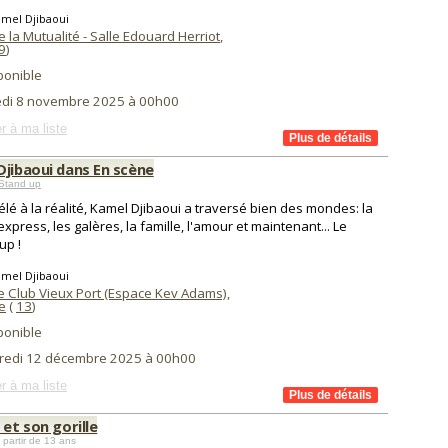
amel Djibaoui
e la Mutualité - Salle Edouard Herriot
,
9
)
ponible
di 8 novembre 2025 à 00h00
r à ma liste
Djibaoui dans En scène
Stand up
télé à la réalité, Kamel Djibaoui a traversé bien des mondes: la
express, les galères, la famille, l'amour et maintenant... Le
up !
amel Djibaoui
 Club Vieux Port (Espace Kev Adams)
,
e
(
13
)
ponible
redi 12 décembre 2025 à 00h00
r à ma liste
 et son gorille
 partir de 13 ans