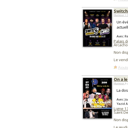
Switch
Humour > P
Un évé
actuel
Avec Re
Palais 
Arcacho
Non dis
Le vendr
Ajoute
On a le
Humour
à 
La dose
Avec Jo
Yazid A
Ligne 1
Saint De
Non dis
Le jeudi