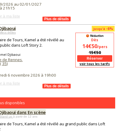
9/2026 au 02/01/2027
à 21h15
r à ma liste
Djibaoui
-6%
jusqu'à
Mecs drôles
aire de Tours, Kamel a été révélé au
Dès
public dans Loft Story 2.
14€50
/pers
15€50
amel Djibaoui
e de Rennes
,
(
35
)
voir tous les tarifs
redi 6 novembre 2026 à 19h00
r à ma liste
us disponibles
Djibaoui dans En scène
Stand up
à partir de 12 ans
aire de Tours, Kamel a été révélé au grand public dans Loft
2