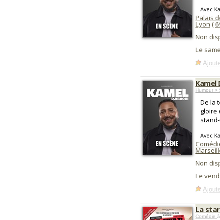
Avec K
Palais d
Lyon
(
6
Non dis
Le same
Ajoute
Kamel 
Humour > 
De la 
gloire 
stand-
Avec K
Comédie
Marseill
Non dis
Le vend
Ajoute
La star
Comédie
à