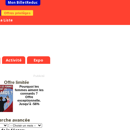
Mon BilletReduc
Offres privilèges
a Liste
Activité
Expo
Offre limitée
Pourquoi les
femmes aiment les
connards ?
Offre
exceptionnelle.
Jusqu'à -56%
erche avancée
Arsène Lupin
.
Mer.
Jeu.
Ven.
Sam.
Dim.
Lun.
Mar.
Mer.
Jeu.
Offre
8
19
20
21
22
23
24
25
26
27
exceptionnelle.
Jusqu'à -28%