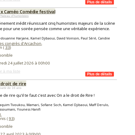
 x Caméo Comédie festival
lateau d'humoristes
nement inédit réunissant cinq humoristes majeurs de la scène
le pour une soirée pensée comme une véritable expérience.
douanne Harjane, Kamel Djibaoui, David Voinson, Paul Séré, Candiie
des congrès d'Arcachon
,
n (
33
)
ponible
edi 24 juillet 2026 à 00h00
r à ma liste
 droit de rire
partir de 16 ans
 de rire qu'il te faut c'est avec On a le droit de Rire !
aquim Tivoukou, Mamari, Sofiane Soch, Kamel Djibaoui, Maff Derulo,
ssoumani, Youness Hanifi
3
,
nis (
93
)
ponible
 27 avril 2023 à 00h00