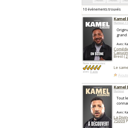
Août
Août
Ao
10 événements trouvés
Kamel 
Humour > 
Origin
grand 
Avec K
Comédie 
Capuçin
Brest (
2
Note internautes:
Le same
avec
5 avis
Ajoute
Kamel 
Humour
Tout l
connai
Avec K
La Divin
75009
P