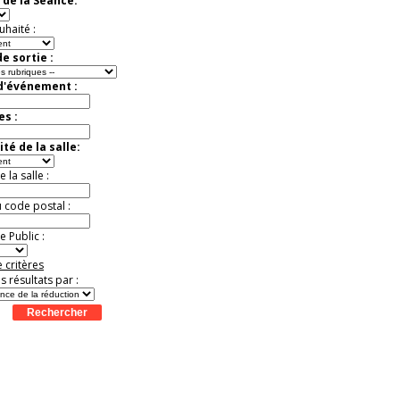
 de la Séance:
t
Août
Août
Août
Août
Août
Août
Août
Août
Août
uhaité :
e sortie :
 d'événement :
es :
té de la salle:
la salle :
u code postal :
 Public :
 critères
es résultats par :