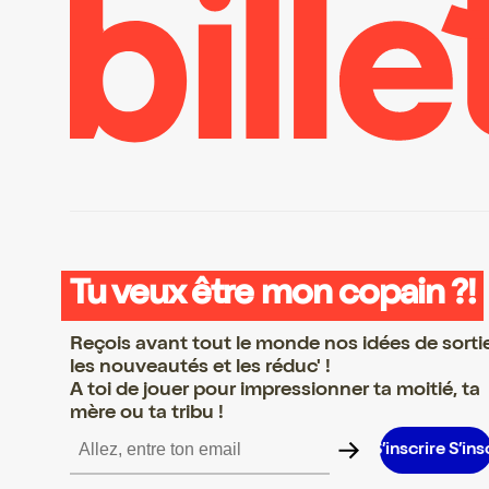
Tu veux être mon copain ?!
Reçois avant tout le monde nos idées de sorti
les nouveautés et les réduc' !
A toi de jouer pour impressionner ta moitié, ta
mère ou ta tribu !
e S’inscrire S’inscrire S’inscrire S’inscrire S’inscrire S’inscrire S’i