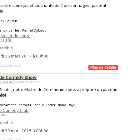
contre comique et touchante de 2 personnages que tout
e!
nck Le Hen
anck Le Hen, Kamel Djibaoui
Atelier des Arts
,
e
(
13
)
ponible
di 25 mars 2017 à 00h00
r à ma liste
ide Comedy Show
Stand up
à partir de 11 ans
4matic, notre Maitre de Cérémonie, nous a préparé un plateau
ité !
wis4matic, Kamel Djibaoui, Kader Diaby, DayV
e Comedy Club
,
aris
ponible
di 29 mars 2025 à 00h00
r à ma liste