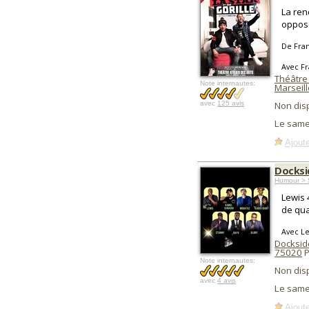
La ren
oppos
De Fra
Avec Fr
Théâtre 
Note internautes:
Marseill
avec
125 avis
Non dis
Le same
Ajoute
Docks
Humour > 
Lewis 
de qual
Avec Le
Docksid
75020
P
Note internautes:
Non dis
avec
4 avis
Le same
Ajoute