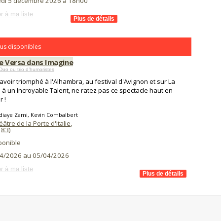
di 5 décembre 2026 à 18h00
r à ma liste
us disponibles
ce Versa dans Imagine
uo ou trio d’humoristes
avoir triomphé à l'Alhambra, au festival d'Avignon et sur La
 à un Incroyable Talent, ne ratez pas ce spectacle haut en
r !
diaye Zami, Kevin Combalbert
âtre de la Porte d'Italie
,
(
83
)
ponible
4/2026 au 05/04/2026
r à ma liste