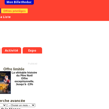
Mon BilletReduc
Offres privilèges
a Liste
Activité
Expo
Offre limitée
La véritable histoire
du Père Noël
Offre
exceptionnelle.
Jusqu'à -13%
erche avancée
Dernier coup de
.
Mer.
Jeu.
Ven.
Sam.
Dim.
Lun.
Mar.
Mer.
Jeu.
ciseaux
8
19
20
21
22
23
24
25
26
27
Offre
exceptionnelle.