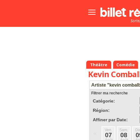
Bouton
menu
Sorte
principale
Théâtre
Comédie
Kevin Combal
Artiste "kevin combal
Filtrer ma recherche
Catégorie:
Région:
Affiner par Date:
Ven.
Sam.
Di
«
07
08
0