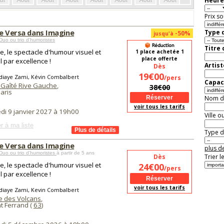
Heure
ût
Août
Août
Août
Août
Août
Août
Août
Août
Aoû
Prix so
ce Versa dans Imagine
Type d
-50%
jusqu'à
uo ou trio d’humoristes
Titre
e, le spectacle d'humour visuel et
1 place achetée 1
place offerte
l par excellence !
Artist
Dès
19€00
diaye Zami, Kévin Combalbert
/pers
Capaci
 Gaîté Rive Gauche
,
38€00
aris
Nom de 
voir tous les tarifs
di 9 janvier 2027 à 19h00
Ville o
r à ma liste
Type de
ce Versa dans Imagine
plus de
uo ou trio d’humoristes
à partir de 5 ans
Dès
Trier l
e, le spectacle d'humour visuel et
24€00
/pers
l par excellence !
voir tous les tarifs
diaye Zami, Kevin Combalbert
 des Volcans
,
t Ferrand (
63
)