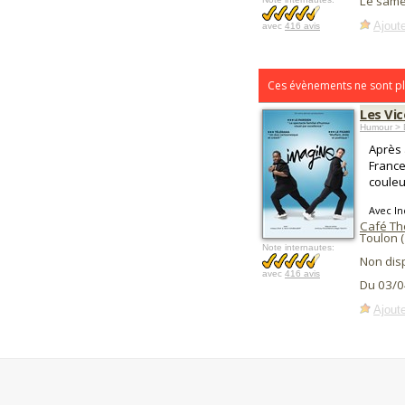
Le same
Ajoute
avec
416 avis
Ces évènements ne sont pl
Les Vi
Humour > D
Après 
France
couleu
Avec In
Café Thé
Toulon 
Note internautes:
Non dis
avec
416 avis
Du 03/0
Ajoute