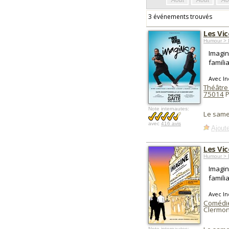
Août
Août
Ao
3 événements trouvés
Les Vi
Humour > D
Imagin
familia
Avec In
Théâtre
75014
P
Note internautes:
Le same
avec
416 avis
Ajoute
Les Vi
Humour > D
Imagin
familia
Avec In
Comédie
Clermon
Note internautes: