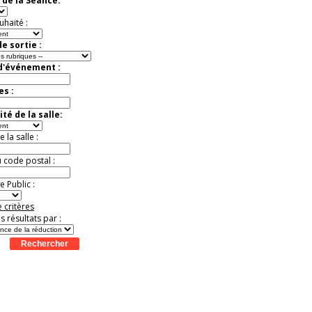
 de la Séance:
t
Août
Août
Août
Août
Août
Août
Août
Août
Août
Jusqu'à -50%
uhaité :
e sortie :
 d'événement :
es :
té de la salle:
la salle :
u code postal :
 Public :
 critères
es résultats par :