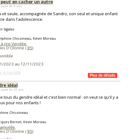
 peut en cacher un autre
 partir de 8 ans
 vit seule, accompagnée de Sandro, son seul et unique enfant
tre dans l'adolescence.
en Sigalas
elphine Chicoineau, Kévin Moreau
 à rire Vendée
,
les D'Olonne (
85
)
ponible
1/2023 au 12/11/2023
r à ma liste
re idéal
 partir de 10 ans
e tous du gendre idéal et c'est bien normal : on veut ce qu'il y a
ux pour nos enfants !
phine Chicoineau
acques Bernet, Kevin Moreau
amoëlle
,
les D'Olonne (
85
)