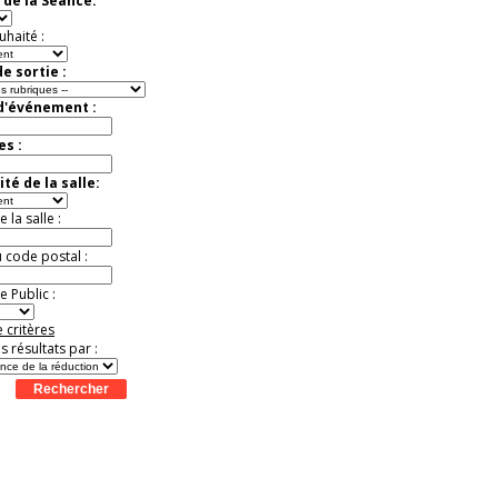
 de la Séance:
exceptionnelle.
Jusqu'à -50%
uhaité :
e sortie :
 d'événement :
es :
té de la salle:
la salle :
u code postal :
 Public :
 critères
es résultats par :