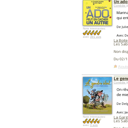
Un ado
Comédie
à
Marina
qui en
De Juli
Note internautes:
Avec D
avec
391 avis
La Boite
Les Sab
Non dis
Du 02/1
Ajoute
Le gend
Comédie
à
On rêv
de mie
De Del
Avec J
La Garg
Note internautes:
Les Sab
avec
3 avis