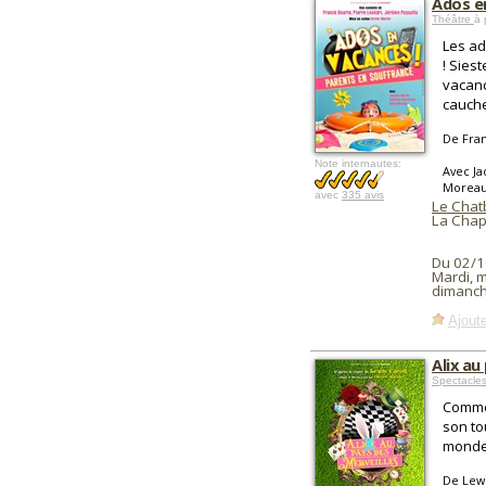
Ados e
Théâtre
à 
Les ad
! Siest
vacanc
cauch
De Fran
Note internautes:
Avec Ja
Morea
avec
335 avis
Le Chat
La Chap
Du 02/1
Mardi, m
dimanch
Ajoute
Alix au
Spectacle
Comme 
son to
monde 
De Lewi