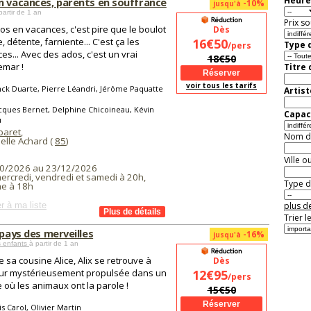
Heure
n vacances, parents en souffrance
-10%
jusqu'à
partir de 1 an
Prix so
os en vacances, c'est pire que le boulot
Dès
e, détente, farniente... C'est ça les
16€50
Type d
/pers
es... Avec des ados, c'est un vrai
18€50
emar !
Titre
voir tous les tarifs
ck Duarte, Pierre Léandri, Jérôme Paquatte
Artist
cques Bernet, Delphine Chicoineau, Kévin
Capaci
u
baret
,
Nom de 
elle Achard (
85
)
Ville o
0/2026 au 23/12/2026
ercredi, vendredi et samedi à 20h,
Type de
e à 18h
r à ma liste
plus de
Trier l
 pays des merveilles
-16%
jusqu'à
s enfants
à partir de 1 an
sa cousine Alice, Alix se retrouve à
Dès
ur mystérieusement propulsée dans un
12€95
/pers
où les animaux ont la parole !
15€50
s Carol, Olivier Martin