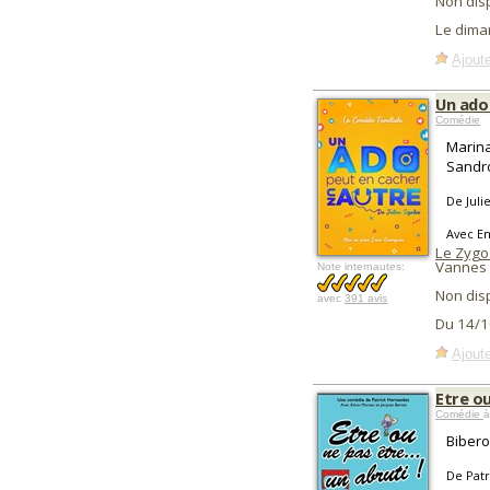
Non dis
Le dima
Ajoute
Un ado
Comédie
Marina
Sandro
De Julie
Avec Em
Le Zygo
Vannes 
Note internautes:
Non dis
avec
391 avis
Du 14/1
Ajoute
Etre ou
Comédie
à
Bibero
De Pat