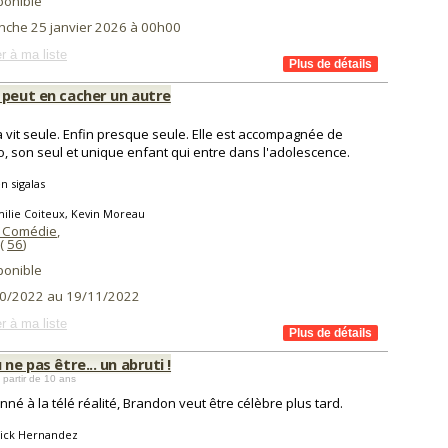
ponible
nche 25 janvier 2026 à 00h00
r à ma liste
 peut en cacher un autre
 vit seule. Enfin presque seule. Elle est accompagnée de
, son seul et unique enfant qui entre dans l'adolescence.
n sigalas
ilie Coiteux, Kevin Moreau
 Comédie
,
(
56
)
ponible
0/2022 au 19/11/2022
r à ma liste
 ne pas être... un abruti !
 partir de 10 ans
nné à la télé réalité, Brandon veut être célèbre plus tard.
rick Hernandez