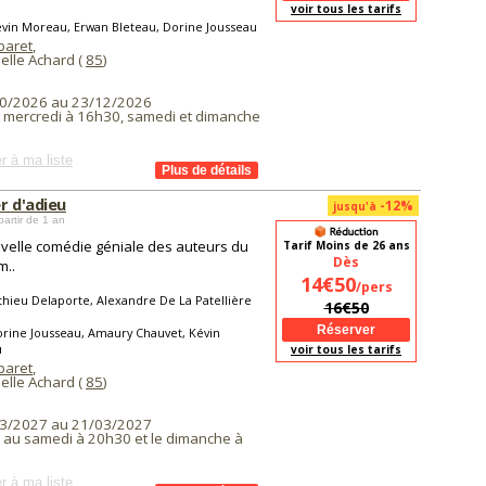
voir tous les tarifs
vin Moreau, Erwan Bleteau, Dorine Jousseau
baret
,
elle Achard (
85
)
0/2026 au 23/12/2026
t mercredi à 16h30, samedi et dimanche
r à ma liste
r d'adieu
-12%
jusqu'à
partir de 1 an
velle comédie géniale des auteurs du
Tarif Moins de 26 ans
Dès
m..
14€50
/pers
hieu Delaporte, Alexandre De La Patellière
16€50
rine Jousseau, Amaury Chauvet, Kévin
u
voir tous les tarifs
baret
,
elle Achard (
85
)
3/2027 au 21/03/2027
i au samedi à 20h30 et le dimanche à
r à ma liste