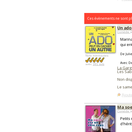
Ces évènements ne sont pl
Un ado
Comédie
à
Marina
qui en
De Juli
Note internautes:
Avec D
avec
391 avis
La Garg
Les Sab
Non dis
Le same
Ajoute
Ma soe
Comédie
à
Petits
d'hérit