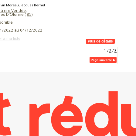
évin Moreau, Jacques Bernet
 à rire Vendée
,
les D'Olonne (
85
)
ponible
1/2022 au 04/12/2022
r à ma liste
1
/
2
/
3