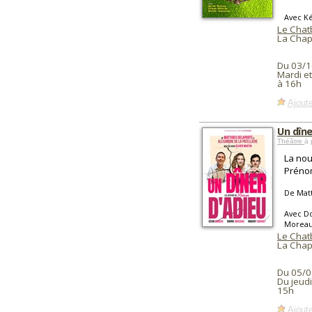
Avec Ké
Le Chat
La Chap
Du 03/1
Mardi e
à 16h
Ajoute
Un dîne
Théâtre
à 
La nou
Préno
De Matt
Avec Do
Morea
Le Chat
La Chap
Du 05/0
Du jeud
15h
Ajoute