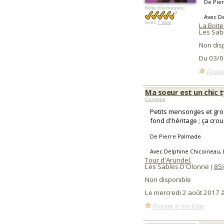
De Pie
Note internautes:
Avec D
avec
7 avis
La Boite
Les Sab
Non dis
Du 03/0
Ajoute
Ma soeur est un chic 
Comédie
Petits mensonges et gros
fond d'héritage ; ça crous
De Pierre Palmade
Avec Delphine Chicoineau,
Tour d'Arundel
,
Les Sables D'Olonne (
85
)
Non disponible
Le mercredi 2 août 2017 
Ajouter à ma liste