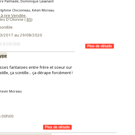
rre Palmade, Dominique Lavanant
elphine Chicoineau, Kévin Moreau
 à rire Vendée
,
les D'Olonne (
85
)
ponible
3/2017 au 29/08/2020
r à ma liste
type
ses fantaisies entre frère et soeur sur
tille, ça scintille... ça dérape forcément !
 Kevin Moreau
à 00h00