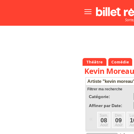
Bouton
menu
Sorte
principale
Théâtre
Comédie
Kevin Morea
Artiste "kevin moreau
Filtrer ma recherche
Catégorie:
Affiner par Date:
Sam.
Dim.
Lu
«
08
09
1
Août
Août
Ao