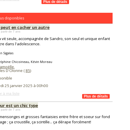
us disponibles
 peut en cacher un autre
 partir de 7 ans
 vit seule, accompagnée de Sandro, son seul et unique enfant
tre dans l'adolescence.
en Sigalas
elphine Chicoineau, Kévin Moreau
amoëlle
,
les D'Olonne (
85
)
ponible
di 25 janvier 2025 à 00h00
r à ma liste
ur est un chic type
 partir de 7 ans
 mensonges et grosses fantaisies entre frère et soeur sur fond
age ; ça croustille, ça scintille... ça dérape forcément!