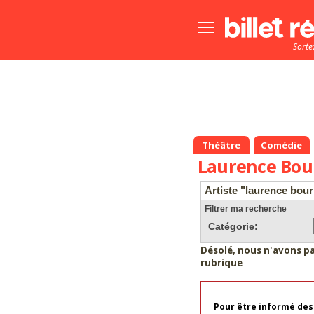
Bouton
menu
Sorte
principale
Théâtre
Comédie
Laurence Bou
Artiste "laurence bour
Filtrer ma recherche
Catégorie:
Désolé, nous n'avons p
rubrique
Pour être informé des