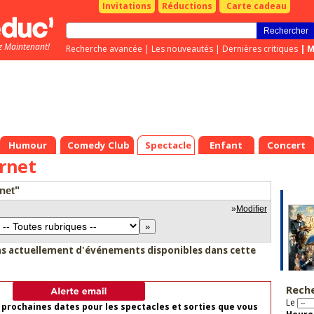
Invitations
Réductions
Carte cadeau
z Maintenant!
Recherche avancée
|
Les nouveautés
|
Dernières critiques
|
M
Humour
Comedy Club
Spectacle
Enfant
Concert
rnet
net"
»
Modifier
as actuellement d'événements disponibles dans cette
Rech
Le
 prochaines dates pour les spectacles et sorties que vous