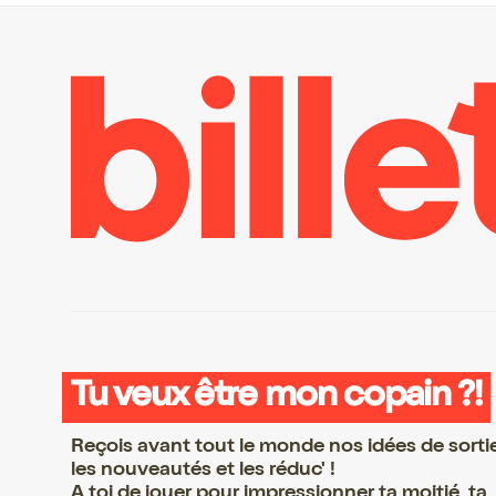
Tu veux être mon copain ?!
Reçois avant tout le monde nos idées de sorti
les nouveautés et les réduc' !
A toi de jouer pour impressionner ta moitié, ta