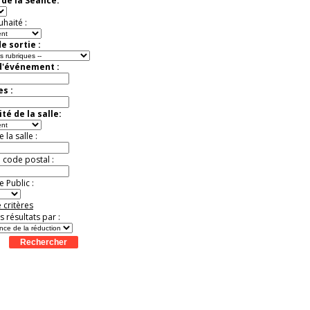
de la Séance:
exceptionnelle.
Jusqu'à -56%
uhaité :
e sortie :
d'événement :
es :
té de la salle:
la salle :
u code postal :
 Public :
 critères
es résultats par :