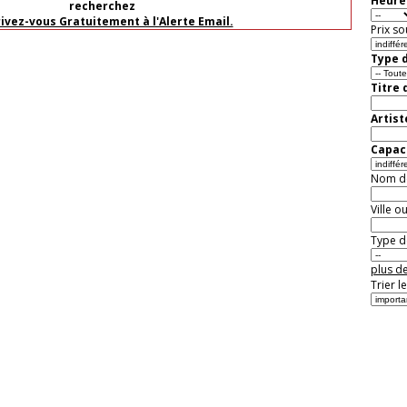
Heure 
recherchez
rivez-vous Gratuitement à l'Alerte Email.
Prix so
Type d
Titre 
Artist
Capaci
Nom de 
Ville o
Type de
plus de
Trier l