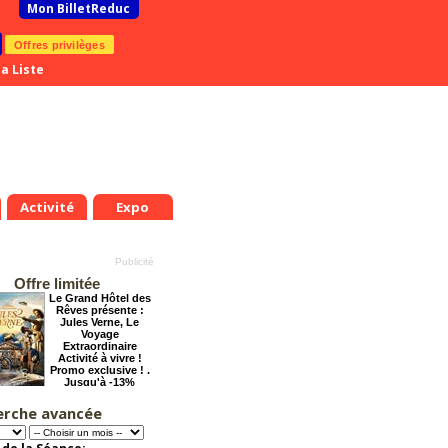
Mon BilletReduc
Offres privilèges
a Liste
Activité
Expo
Offre limitée
Le Grand Hôtel des
Rêves présente :
Jules Verne, Le
Voyage
Extraordinaire
Activité à vivre !
Promo exclusive ! .
Jusqu'à -13%
erche avancée
Pourquoi les
femmes aiment les
connards ?
Offre