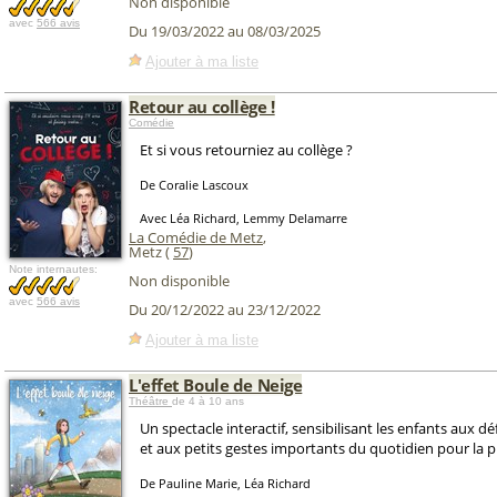
Non disponible
avec
566 avis
Du 19/03/2022 au 08/03/2025
Ajouter à ma liste
Retour au collège !
Comédie
Et si vous retourniez au collège ?
De Coralie Lascoux
Avec Léa Richard, Lemmy Delamarre
La Comédie de Metz
,
Metz (
57
)
Note internautes:
Non disponible
avec
566 avis
Du 20/12/2022 au 23/12/2022
Ajouter à ma liste
L'effet Boule de Neige
Théâtre
de 4 à 10 ans
Un spectacle interactif, sensibilisant les enfants aux d
et aux petits gestes importants du quotidien pour la p
De Pauline Marie, Léa Richard