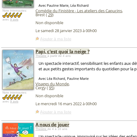
Avec Pauline Marie, Léa Richard
Comédie du Finistère - Les ateliers des Capuçins
,
Note internautes:
Brest (
29
)
avec
9 avis
Non disponible
Le samedi 28 janvier 2023 à 00h00
Ajouter à ma liste
Papi, c'est quoi la neige ?
Théâtre
à partir de 4 ans
Un spectacle interactif, sensibilisant les enfants aux d
et aux petits gestes importants du quotidien pour la p
Avec Léa Richard, Pauline Marie
Visages du Monde
,
Cergy (
95
)
Note internautes:
Non disponible
avec
9 avis
Le mercredi 16 mars 2022 à 00h00
Ajouter à ma liste
A nous de jouer
Théâtre
de 4 à 10 ans
Un spectacle unique, improvisé sur les idées des enfant