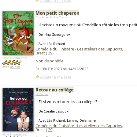
Ajouter à ma liste
Mon petit chaperon
Comédie
de 2 à 7 ans
Il existe un royaume où Cendrillon côtoie les trois pet
De Irina Gueorguiev
Avec Léa Richard
Comédie du Finistère - Les ateliers des Capuçins
,
Brest (
29
)
Note internautes:
Non disponible
avec
35 avis
Du 08/10/2023 au 14/12/2023
Ajouter à ma liste
Retour au collège
Comédie
Et si vous retourniez au collège ?
De Coralie Lascoux
Avec Léa Richard, Lemmy Delamarre
Comédie du Finistère - Les ateliers des Capuçins
,
Brest (
29
)
Note internautes: