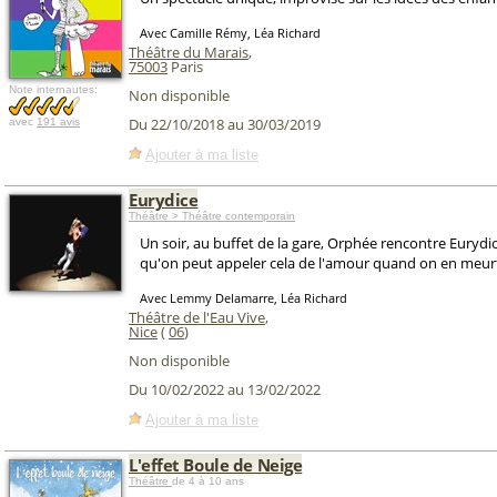
Avec Camille Rémy, Léa Richard
Théâtre du Marais
,
75003
Paris
Note internautes:
Non disponible
Du 22/10/2018 au 30/03/2019
avec
191 avis
Ajouter à ma liste
Eurydice
Théâtre > Théâtre contemporain
Un soir, au buffet de la gare, Orphée rencontre Eurydic
qu'on peut appeler cela de l'amour quand on en meur
Avec Lemmy Delamarre, Léa Richard
Théâtre de l'Eau Vive
,
Nice
(
06
)
Non disponible
Du 10/02/2022 au 13/02/2022
Ajouter à ma liste
L'effet Boule de Neige
Théâtre
de 4 à 10 ans