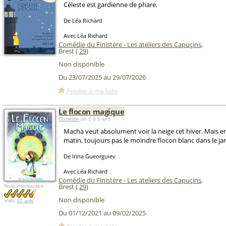
Céleste est gardienne de phare.
De Léa Richard
Avec Léa Richard
Comédie du Finistère - Les ateliers des Capuçins
,
Brest (
29
)
Non disponible
Du 23/07/2025 au 29/07/2026
Ajouter à ma liste
Le flocon magique
Comédie
de 1 à 5 ans
Macha veut absolument voir la neige cet hiver. Mais en 
matin, toujours pas le moindre flocon blanc dans le jar
De Irina Gueorguiev
Avec Léa Richard
Comédie du Finistère - Les ateliers des Capuçins
,
Brest (
29
)
Note internautes:
Non disponible
avec
32 avis
Du 01/12/2021 au 09/02/2025