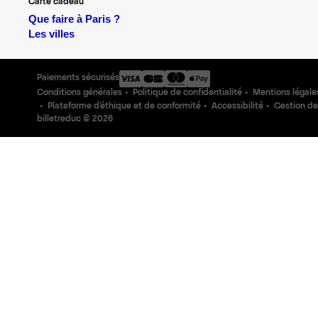
Carte cadeau
Que faire à Paris ?
Les villes
Paiements sécurisés
Conditions générales
Politique de confidentialité
Mentions légale
Plateforme d'éthique et de conformité
Accessibilité
Gestion de
billetreduc ©
2026