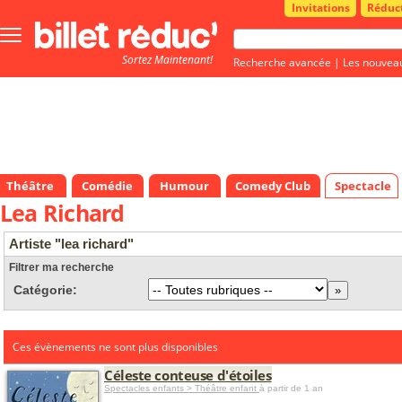
Invitations
Réduc
Bouton
menu
Sortez Maintenant!
principale
Recherche avancée
|
Les nouvea
Théâtre
Comédie
Humour
Comedy Club
Spectacle
Lea Richard
Artiste "lea richard"
Filtrer ma recherche
Catégorie:
Ces évènements ne sont plus disponibles
Céleste conteuse d'étoiles
Spectacles enfants > Théâtre enfant
à partir de 1 an