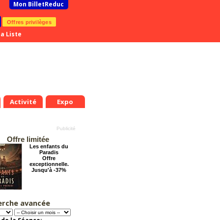
Mon BilletReduc
Offres privilèges
a Liste
Activité
Expo
Offre limitée
Les enfants du
Paradis
Offre
exceptionnelle.
Jusqu'à -37%
erche avancée
La véritable histoire
du Père Noël
Offre
exceptionnelle.