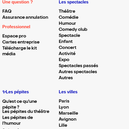
Une question ?
Les spectacles
FAQ
Théâtre
Assurance annulation
Comédie
Humour
Professionnel
Comedy club
Spectacle
Espace pro
Enfant
Cartes entreprise
Concert
Télécharge le kit
Activité
média
Expo
Spectacles passés
Autres spectacles
Autres
✨Les pépites
Les villes
Paris
Qu'est ce qu'une
pépite ?
Lyon
Les pépites du théâtre
Marseille
Les pépites de
Avignon
l'humour
Lille