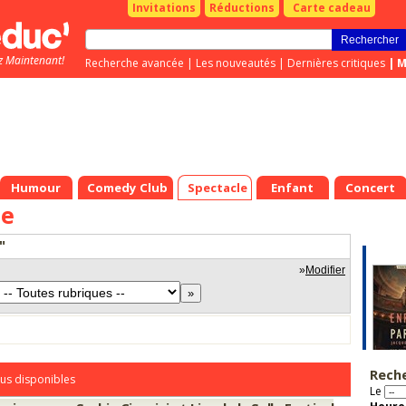
Invitations
Réductions
Carte cadeau
z Maintenant!
Recherche avancée
|
Les nouveautés
|
Dernières critiques
|
M
Humour
Comedy Club
Spectacle
Enfant
Concert
le
"
»
Modifier
Rech
us disponibles
Le