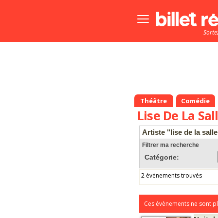
Bouton
menu
Sorte
principale
Théâtre
Comédie
Lise De La Sal
Artiste "lise de la salle
Filtrer ma recherche
Catégorie:
2 événements trouvés
Ces évènements ne sont pl