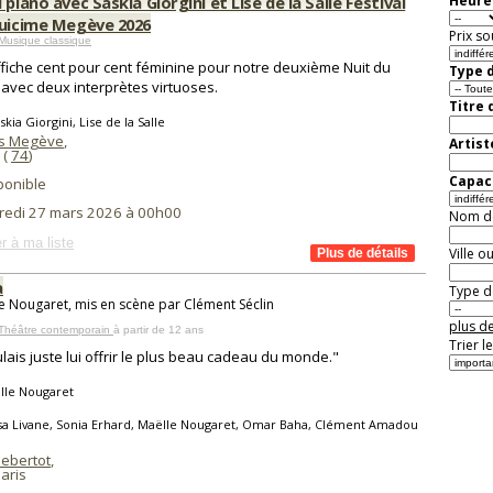
 piano avec Saskia Giorgini et Lise de la Salle Festival
Heure 
quicime Megève 2026
Prix so
Musique classique
fiche cent pour cent féminine pour notre deuxième Nuit du
Type d
 avec deux interprètes virtuoses.
Titre 
kia Giorgini, Lise de la Salle
is Megève
,
Artist
 (
74
)
Capaci
ponible
redi 27 mars 2026 à 00h00
Nom de 
r à ma liste
Ville o
à
Type de
e Nougaret, mis en scène par Clément Séclin
plus de
 Théâtre contemporain
à partir de 12 ans
Trier l
ulais juste lui offrir le plus beau cadeau du monde."
lle Nougaret
sa Livane, Sonia Erhard, Maëlle Nougaret, Omar Baha, Clément Amadou
Hebertot
,
aris