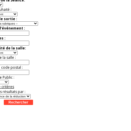
de la Séance:
Jusqu'à -13%
uhaité :
e sortie :
d'événement :
es :
té de la salle:
la salle :
u code postal :
 Public :
 critères
es résultats par :