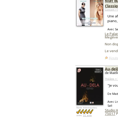
Nuit du
Classi
Concert > 
Une af
piano,
Avec Sas
Le Pala
Megève
Non dis
Le vend
Ajoute
Au-del
de Maëll
Théâtre >
"Je vo
De Maë
Avec Li
Sall
Note internautes:
Studio 
75017
P
avec
31 avis