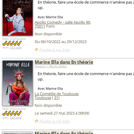
En théorie, faire une école de commerce n'amène pas à
up.
Avec Marine Ella
Apollo Comedy - salle Apollo 90
,
75011
Paris
Non disponible
Note internautes:
Du 06/10/2022 au 29/12/2023
avec
165 avis
Ajouter à ma liste
Marine Ella dans En théorie
Humour > Meufs drôles
En théorie, faire une école de commerce n'amène pas à
up.
Avec Marine Ella
La Comédie de Toulouse
,
Toulouse
(
31
)
Non disponible
Note internautes:
Le samedi 27 mai 2023 à 00h00
avec
165 avis
Ajouter à ma liste
Marine Ella dans En théorie