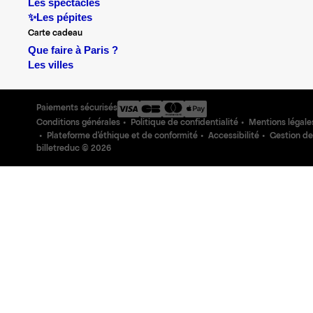
Les spectacles
✨Les pépites
Carte cadeau
Que faire à Paris ?
Les villes
Paiements sécurisés
Conditions générales
Politique de confidentialité
Mentions légale
Plateforme d'éthique et de conformité
Accessibilité
Gestion de
billetreduc ©
2026