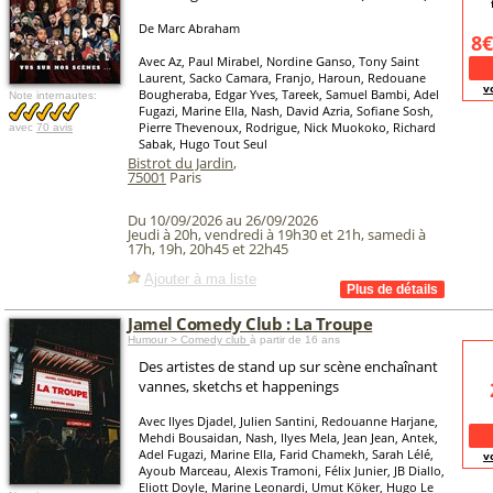
De Marc Abraham
8€
Avec Az, Paul Mirabel, Nordine Ganso, Tony Saint
Laurent, Sacko Camara, Franjo, Haroun, Redouane
v
Bougheraba, Edgar Yves, Tareek, Samuel Bambi, Adel
Note internautes:
Fugazi, Marine Ella, Nash, David Azria, Sofiane Sosh,
Pierre Thevenoux, Rodrigue, Nick Muokoko, Richard
avec
70 avis
Sabak, Hugo Tout Seul
Bistrot du Jardin
,
75001
Paris
Du 10/09/2026 au 26/09/2026
Jeudi à 20h, vendredi à 19h30 et 21h, samedi à
17h, 19h, 20h45 et 22h45
Ajouter à ma liste
Jamel Comedy Club : La Troupe
Humour > Comedy club
à partir de 16 ans
Des artistes de stand up sur scène enchaînant
vannes, sketchs et happenings
Avec Ilyes Djadel, Julien Santini, Redouanne Harjane,
Mehdi Bousaidan, Nash, Ilyes Mela, Jean Jean, Antek,
Adel Fugazi, Marine Ella, Farid Chamekh, Sarah Lélé,
v
Ayoub Marceau, Alexis Tramoni, Félix Junier, JB Diallo,
Eliott Doyle, Marine Leonardi, Umut Köker, Hugo Le