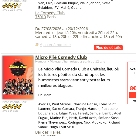
Note internautes:
Van, Lala, Ghislain Blique, Walid Jabbari, Sofia
Belabbes, PV, Mahé, Guano
avec
297 avis
Le Comedy Club
,
75010
Paris
Du 27/08/2026 au 20/12/2026
Mercredi et jeudi à 20h, vendredi à 20h et 22h,
samedi à 18h, 20h et 22h, dimanche à 18h et 20h
Ajouter à ma liste
Micro Plié Comedy Club
Humour > Plateau d'humoristes
à partir de 12 ans
Le Micro Plié Comedy Club à Châtelet, lieu où
Avec
+
les futures pépites du stand-up et les
humoristes stars viennent y tester leurs
meilleures blagues.
8€
De Marc
v
Note internautes:
Avec Az, Paul Mirabel, Nordine Ganso, Tony Saint
Laurent, Sacko Camara, Franjo, Haroun, Redouane
avec
9 avis
Bougheraba, Edgar Yves, Tareek, Samuel Bambi, Adel
Fugazi, Marine Ella, Nash, David Azria, Sofiane Sosh,
Pierre Thevenoux, Rodrigue, Nick Muokoko, Richard
Sabak, Hugo Tout Seul
Bar des Halles
,