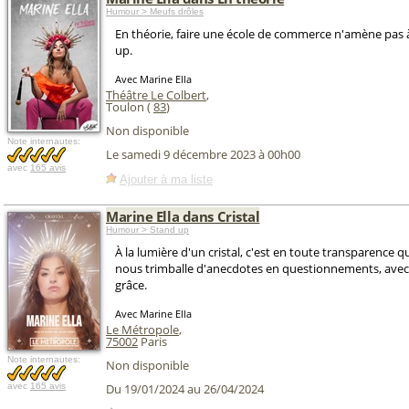
Humour > Meufs drôles
En théorie, faire une école de commerce n'amène pas à
up.
Avec Marine Ella
Théâtre Le Colbert
,
Toulon (
83
)
Non disponible
Note internautes:
Le samedi 9 décembre 2023 à 00h00
avec
165 avis
Ajouter à ma liste
Marine Ella dans Cristal
Humour > Stand up
À la lumière d'un cristal, c'est en toute transparence q
nous trimballe d'anecdotes en questionnements, ave
grâce.
Avec Marine Ella
Le Métropole
,
75002
Paris
Note internautes:
Non disponible
avec
165 avis
Du 19/01/2024 au 26/04/2024