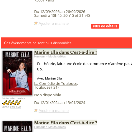
75001
Paris
Du 12/09/2026 au 26/09/2026
Samedi à 18h45, 20h15 et 21h45
Ajouter à ma liste
Ces évènements ne sont plus disponibles
Marine Ella dans C'est-à-dire ?
Humour > Meufs drôles
En théorie, faire une école de commerce n'amène pas à
up.
Avec Marine Ella
La Comédie de Toulouse
,
Toulouse
(
31
)
Non disponible
Note internautes:
Du 12/01/2024 au 13/01/2024
avec
165 avis
Ajouter à ma liste
Marine Ella dans C'est-à-dire ?
Humour > Meufs drôles