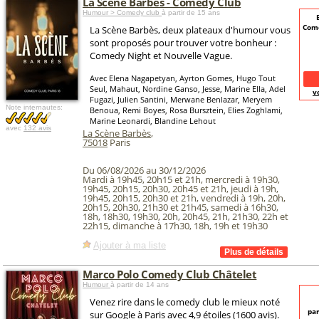
La Scène Barbès - Comedy Club
Humour > Comedy club
à partir de 15 ans
Come
La Scène Barbès, deux plateaux d'humour vous
sont proposés pour trouver votre bonheur :
Comedy Night et Nouvelle Vague.
Avec Elena Nagapetyan, Ayrton Gomes, Hugo Tout
Seul, Mahaut, Nordine Ganso, Jesse, Marine Ella, Adel
v
Fugazi, Julien Santini, Merwane Benlazar, Meryem
Note internautes:
Benoua, Remi Boyes, Rosa Bursztein, Elies Zoghlami,
Marine Leonardi, Blandine Lehout
avec
132 avis
La Scène Barbès
,
75018
Paris
Du 06/08/2026 au 30/12/2026
Mardi à 19h45, 20h15 et 21h, mercredi à 19h30,
19h45, 20h15, 20h30, 20h45 et 21h, jeudi à 19h,
19h45, 20h15, 20h30 et 21h, vendredi à 19h, 20h,
20h15, 20h30, 21h30 et 21h45, samedi à 16h30,
18h, 18h30, 19h30, 20h, 20h45, 21h, 21h30, 22h et
22h15, dimanche à 17h30, 18h, 19h et 19h30
Ajouter à ma liste
Marco Polo Comedy Club Châtelet
Humour
à partir de 14 ans
Venez rire dans le comedy club le mieux noté
par
sur Google à Paris avec 4,9 étoiles (1600 avis).