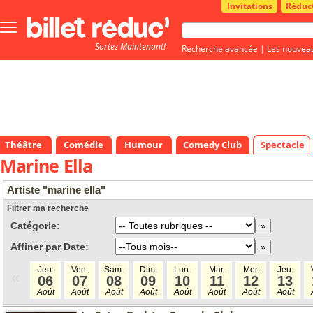
Invitations
Réduc
Bouton
menu
Sortez Maintenant!
principale
Recherche avancée
|
Les nouvea
Théâtre
Comédie
Humour
Comedy Club
Spectacle
Marine Ella
Artiste "marine ella"
Filtrer ma recherche
Catégorie:
Affiner par Date:
Jeu.
Ven.
Sam.
Dim.
Lun.
Mar.
Mer.
Jeu.
«
06
07
08
09
10
11
12
13
Août
Août
Août
Août
Août
Août
Août
Août