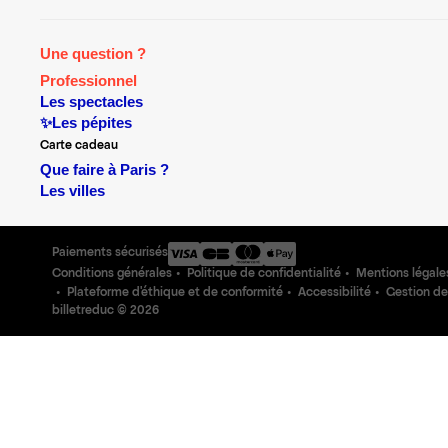
Une question ?
Professionnel
Les spectacles
✨Les pépites
Carte cadeau
Que faire à Paris ?
Les villes
Paiements sécurisés
Conditions générales
Politique de confidentialité
Mentions légale
Plateforme d'éthique et de conformité
Accessibilité
Gestion de
billetreduc ©
2026