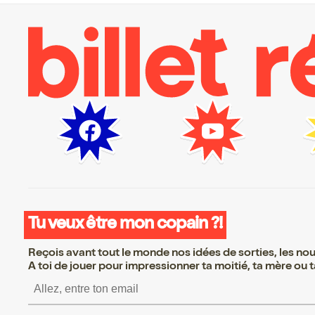
Tu veux être mon copain ?!
Reçois avant tout le monde nos idées de sorties, les nouv
A toi de jouer pour impressionner ta moitié, ta mère ou ta
S’inscrire S’inscrire S