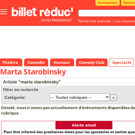
Invitations
Réduc
Bouton
menu
Sortez Maintenant!
principale
Recherche avancée
|
Les nouvea
Théâtre
Comédie
Humour
Comedy Club
Spectacle
Marta Starobinsky
Artiste "marta starobinsky"
Filtrer ma recherche
Catégorie:
Désolé, nous n'avons pas actuellement d'événements disponibles da
rubrique
Pour être informé des prochaines dates pour les spectacles et sorties qu