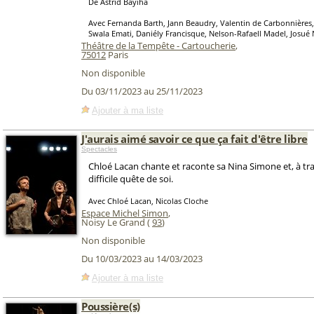
De Astrid Bayiha
Avec Fernanda Barth, Jann Beaudry, Valentin de Carbonnières
Swala Emati, Daniély Francisque, Nelson-Rafaell Madel, Josué
Théâtre de la Tempête - Cartoucherie
,
75012
Paris
Non disponible
Du 03/11/2023 au 25/11/2023
Ajouter à ma liste
J'aurais aimé savoir ce que ça fait d'être libre
Spectacles
Chloé Lacan chante et raconte sa Nina Simone et, à trav
difficile quête de soi.
Avec Chloé Lacan, Nicolas Cloche
Espace Michel Simon
,
Noisy Le Grand (
93
)
Non disponible
Du 10/03/2023 au 14/03/2023
Ajouter à ma liste
Poussière(s)