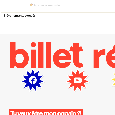
Ajouter à ma liste
18 événements trouvés
Tu veux être mon copain ?!