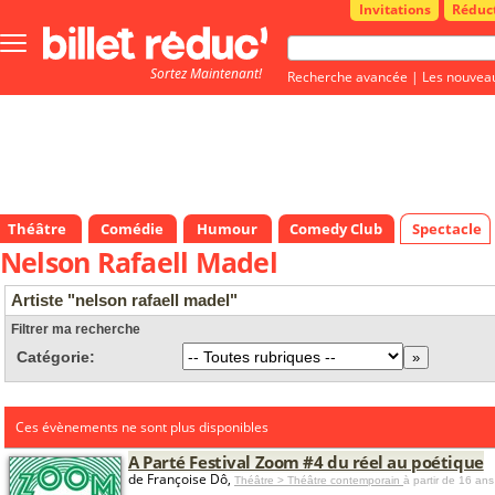
Invitations
Réduc
Bouton
menu
Sortez Maintenant!
principale
Recherche avancée
|
Les nouvea
Théâtre
Comédie
Humour
Comedy Club
Spectacle
Nelson Rafaell Madel
Artiste "nelson rafaell madel"
Filtrer ma recherche
Catégorie:
Ces évènements ne sont plus disponibles
A Parté Festival Zoom #4 du réel au poétique
de Françoise Dô,
Théâtre > Théâtre contemporain
à partir de 16 ans