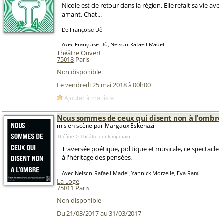
Nicole est de retour dans la région. Elle refait sa vie a
amant, Chat...
De Françoise Dô
Avec Françoise Dô, Nelson-Rafaell Madel
Théâtre Ouvert
75018
Paris
Non disponible
Le vendredi 25 mai 2018 à 00h00
Ajouter à ma liste
Nous sommes de ceux qui disent non à l'ombr
mis en scène par Margaux Eskenazi
Théâtre > Théâtre contemporain
Traversée poétique, politique et musicale, ce specta
à l'héritage des pensées.
Avec Nelson-Rafaell Madel, Yannick Morzelle, Eva Rami
La Loge
,
75011
Paris
Non disponible
Du 21/03/2017 au 31/03/2017