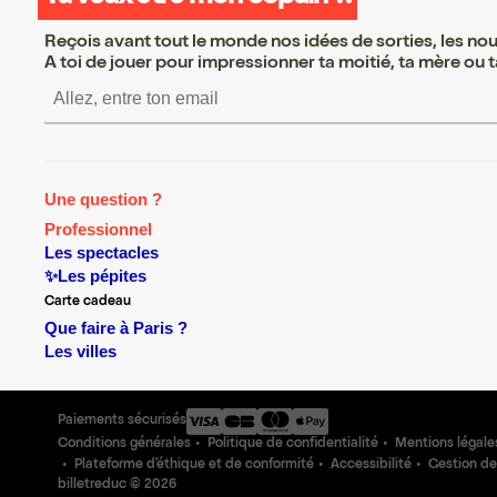
Reçois avant tout le monde nos idées de sorties, les nouv
A toi de jouer pour impressionner ta moitié, ta mère ou ta
S’inscrire S’inscrire S’inscrire S’i
Une question ?
Professionnel
Les spectacles
✨Les pépites
Carte cadeau
Que faire à Paris ?
Les villes
Paiements sécurisés
Conditions générales
Politique de confidentialité
Mentions légale
Plateforme d'éthique et de conformité
Accessibilité
Gestion de
billetreduc ©
2026