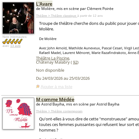
L'Avare
de Molière, mis en scène par Clément Poirée
Théâtre > Théâtre classique
à partir de 12 ans
Troupe de théâtre cherche dons du public pour jouer 
Molière.
Note internautes:
De Molière
avec
13 avis
Avec John Arnold, Mathilde Auneveux, Pascal Cesari, Virgil Lecl
Rafaell Madel, Laurent Ménoret, Marie Razafindrakoto, Anne-É
Théâtre La Piscine
,
Châtenay Malabry (
92
)
Non disponible
Du 24/03/2026 au 25/03/2026
Ajouter à ma liste
M comme Médée
de Astrid Bayiha, mis en scène par Astrid Bayiha
Théâtre > Théâtre contemporain
Qu'ont-elles à vous dire de cette "monstrueuse" amou
toutes ces femmes puissantes qui refusent leur sort et
hommes ?