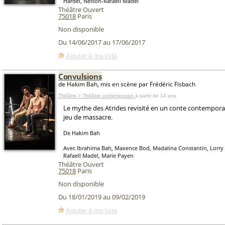
Hardel, Nelson-Rafaell Madel
Théâtre Ouvert
75018
Paris
Non disponible
Du 14/06/2017 au 17/06/2017
Ajouter à ma liste
Convulsions
de Hakim Bah, mis en scène par Frédéric Fisbach
Théâtre > Théâtre contemporain
à partir de 14 ans
Le mythe des Atrides revisité en un conte contemporai
jeu de massacre.
De Hakim Bah
Avec Ibrahima Bah, Maxence Bod, Madalina Constantin, Lorry 
Rafaell Madel, Marie Payen
Théâtre Ouvert
75018
Paris
Non disponible
Du 18/01/2019 au 09/02/2019
Ajouter à ma liste