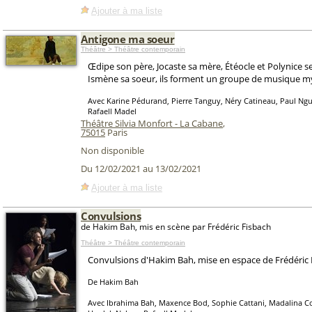
Ajouter à ma liste
Antigone ma soeur
Théâtre > Théâtre contemporain
Œdipe son père, Jocaste sa mère, Étéocle et Polynice ses
Ismène sa soeur, ils forment un groupe de musique m
Avec Karine Pédurand, Pierre Tanguy, Néry Catineau, Paul Ng
Rafaell Madel
Théâtre Silvia Monfort - La Cabane
,
75015
Paris
Non disponible
Du 12/02/2021 au 13/02/2021
Ajouter à ma liste
Convulsions
de Hakim Bah, mis en scène par Frédéric Fisbach
Théâtre > Théâtre contemporain
Convulsions d'Hakim Bah, mise en espace de Frédéric 
De Hakim Bah
Avec Ibrahima Bah, Maxence Bod, Sophie Cattani, Madalina Co