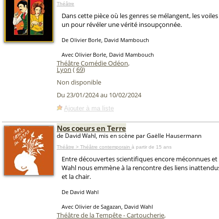
Théâtre
Dans cette pièce où les genres se mélangent, les voil
un pour révéler une vérité insoupçonnée.
De Olivier Borle, David Mambouch
Avec Olivier Borle, David Mambouch
Théâtre Comédie Odéon
,
Lyon
(
69
)
Non disponible
Du 23/01/2024 au 10/02/2024
Ajouter à ma liste
Nos coeurs en Terre
de David Wahl, mis en scène par Gaëlle Hausermann
Théâtre > Théâtre contemporain
à partir de 15 ans
Entre découvertes scientifiques encore méconnues et 
Wahl nous emmène à la rencontre des liens inattendus 
et la chair.
De David Wahl
Avec Olivier de Sagazan, David Wahl
Théâtre de la Tempête - Cartoucherie
,