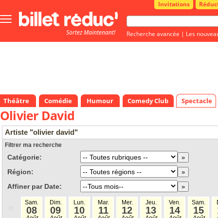
Invitations
Réduc
Bouton
menu
Sortez Maintenant!
principale
Recherche avancée
|
Les nouvea
Théâtre
Comédie
Humour
Comedy Club
Spectacle
Olivier David
Artiste "olivier david"
Filtrer ma recherche
Catégorie:
Région:
Affiner par Date:
Sam.
Dim.
Lun.
Mar.
Mer.
Jeu.
Ven.
Sam.
«
08
09
10
11
12
13
14
15