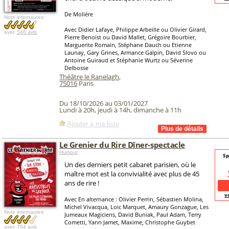
De Molière
Note internautes:
Avec Didier Lafaye, Philippe Arbeille ou Olivier Girard,
avec
546 avis
Pierre Benoist ou David Mallet, Grégoire Bourbier,
Marguerite Romain, Stéphane Dauch ou Etienne
Launay, Gary Grines, Armance Galpin, David Slovo ou
Antoine Guiraud et Stéphanie Wurtz ou Séverine
Delbosse
Théâtre le Ranelagh
,
75016
Paris
Du 18/10/2026 au 03/01/2027
Lundi à 20h, jeudi à 14h, dimanche à 11h
Ajouter à ma liste
Le Grenier du Rire Dîner-spectacle
Humour
Sp
Un des derniers petit cabaret parisien, où le
maître mot est la convivialité avec plus de 45
ans de rire !
v
Avec En alternance : Olivier Perrin, Sébastien Molina,
Michel Vivacqua, Loic Marquet, Amaury Gonzague, Les
Note internautes:
Jumeaux Magiciens, David Buniak, Paul Adam, Terry
Cometti, Yann Jamet, Maxime, Christophe Guybet
avec
704 avis