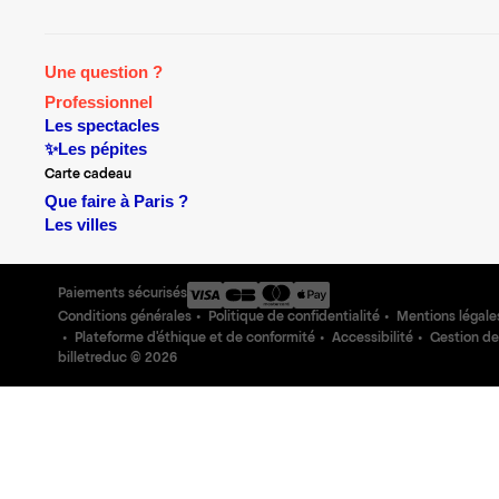
Une question ?
Professionnel
Les spectacles
✨Les pépites
Carte cadeau
Que faire à Paris ?
Les villes
Paiements sécurisés
Conditions générales
Politique de confidentialité
Mentions légale
Plateforme d'éthique et de conformité
Accessibilité
Gestion de
billetreduc ©
2026