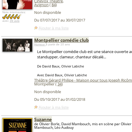
Cinévox Théâtre
,
Avignon
(
84
)
Non disponible
Note internautes:
Du 07/07/2017 au 30/07/2017
avec
39 avis
Ajouter à ma liste
Montpellier comédie club
Humour
à partir de 10 ans
Le Montpellier comédie club est une séance ouverte a
standupper, clameur, chanteur décalé...
De David Baux, Olivier Labiche
Avec David Baux, Olivier Labiche
Théâtre Gérard Philipe - Maison pour tous Joseph Ricô
Montpellier (
34
)
Non disponible
Du 05/10/2017 au 01/02/2018
Ajouter à ma liste
Suzanne
de Olivier Borle, David Mambouch, mis en scène par Olivier
Mambouch, Léo Audouy