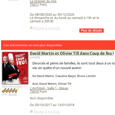
Le Grenier du rire
,
75017
Paris
Du 08/08/2026 au 30/12/2026
Le dimanche et du lundi au samedi à 19h et le
samedi à 20h30
Ajouter à ma liste
Ces évènements ne sont plus disponibles
David Martin et Olivier Till dans Coup de feu !
Comédie
Divorcés et pères de familles, ils sont tout deux à un t
vie, en quête d'un nouvel avenir.
De David Martin, Claudine Barjol, Bruno Lemilin
Avec David Martin, Olivier Till
Note internautes:
L'Archipel - Salle 1 - bleue
,
75010
Paris
avec
39 avis
Non disponible
Du 05/10/2017 au 13/01/2018
Ajouter à ma liste