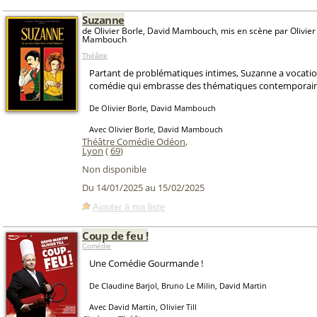
Suzanne
de Olivier Borle, David Mambouch, mis en scène par Olivier
Mambouch
Théâtre
Partant de problématiques intimes, Suzanne a vocatio
comédie qui embrasse des thématiques contemporain
De Olivier Borle, David Mambouch
Avec Olivier Borle, David Mambouch
Théâtre Comédie Odéon
,
Lyon
(
69
)
Non disponible
Du 14/01/2025 au 15/02/2025
Ajouter à ma liste
Coup de feu !
Comédie
Une Comédie Gourmande !
De Claudine Barjol, Bruno Le Milin, David Martin
Avec David Martin, Olivier Till