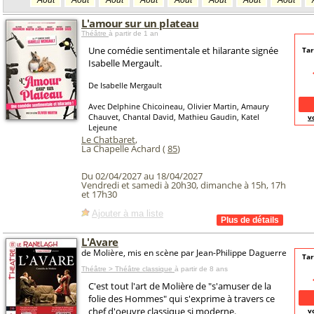
Août
Août
Août
Août
Août
Août
Août
Août
L'amour sur un plateau
Théâtre
à partir de 1 an
Une comédie sentimentale et hilarante signée
Tar
Isabelle Mergault.
De Isabelle Mergault
Avec Delphine Chicoineau, Olivier Martin, Amaury
Chauvet, Chantal David, Mathieu Gaudin, Katel
v
Lejeune
Le Chatbaret
,
La Chapelle Achard (
85
)
Du 02/04/2027 au 18/04/2027
Vendredi et samedi à 20h30, dimanche à 15h, 17h
et 17h30
Ajouter à ma liste
L'Avare
de Molière, mis en scène par Jean-Philippe Daguerre
Tar
Théâtre > Théâtre classique
à partir de 8 ans
C'est tout l'art de Molière de "s'amuser de la
folie des Hommes" qui s'exprime à travers ce
chef d'oeuvre classique si moderne.
v