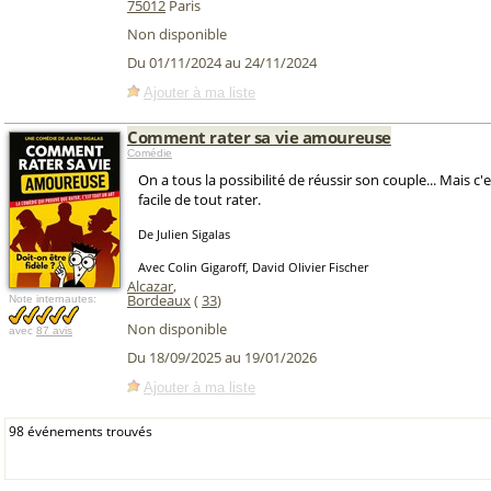
75012
Paris
Non disponible
Du 01/11/2024 au 24/11/2024
Ajouter à ma liste
Comment rater sa vie amoureuse
Comédie
On a tous la possibilité de réussir son couple... Mais c'
facile de tout rater.
De Julien Sigalas
Avec Colin Gigaroff, David Olivier Fischer
Alcazar
,
Bordeaux
(
33
)
Note internautes:
Non disponible
avec
87 avis
Du 18/09/2025 au 19/01/2026
Ajouter à ma liste
98 événements trouvés