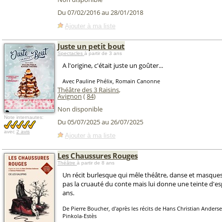
Du 07/02/2016 au 28/01/2018
Ajouter à ma liste
Juste un petit bout
Spectacles
à partir de 3 ans
A l'origine, c'était juste un goûter...
Avec Pauline Phélix, Romain Canonne
Théâtre des 3 Raisins
,
Avignon
(
84
)
Non disponible
Note internautes:
Du 05/07/2025 au 26/07/2025
avec
2 avis
Ajouter à ma liste
Les Chaussures Rouges
Théâtre
à partir de 8 ans
Un récit burlesque qui mêle théâtre, danse et masques
pas la cruauté du conte mais lui donne une teinte d'esp
ans.
De Pierre Boucher, d'après les récits de Hans Christian Anderse
Pinkola-Estès