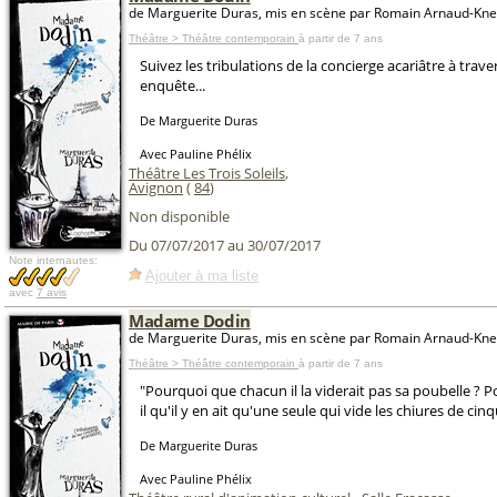
de Marguerite Duras, mis en scène par Romain Arnaud-Kne
Théâtre > Théâtre contemporain
à partir de 7 ans
Suivez les tribulations de la concierge acariâtre à trav
enquête...
De Marguerite Duras
Avec Pauline Phélix
Théâtre Les Trois Soleils
,
Avignon
(
84
)
Non disponible
Du 07/07/2017 au 30/07/2017
Note internautes:
Ajouter à ma liste
avec
7 avis
Madame Dodin
de Marguerite Duras, mis en scène par Romain Arnaud-Kne
Théâtre > Théâtre contemporain
à partir de 7 ans
"Pourquoi que chacun il la viderait pas sa poubelle ? P
il qu'il y en ait qu'une seule qui vide les chiures de cin
De Marguerite Duras
Avec Pauline Phélix