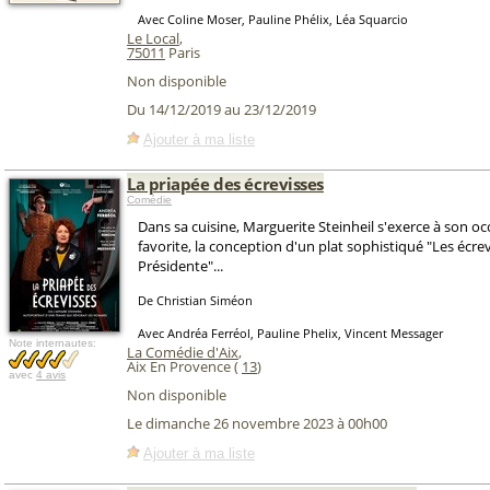
Avec Coline Moser, Pauline Phélix, Léa Squarcio
Le Local
,
75011
Paris
Non disponible
Du 14/12/2019 au 23/12/2019
Ajouter à ma liste
La priapée des écrevisses
Comédie
Dans sa cuisine, Marguerite Steinheil s'exerce à son o
favorite, la conception d'un plat sophistiqué "Les écrev
Présidente"...
De Christian Siméon
Avec Andréa Ferréol, Pauline Phelix, Vincent Messager
Note internautes:
La Comédie d'Aix
,
Aix En Provence (
13
)
avec
4 avis
Non disponible
Le dimanche 26 novembre 2023 à 00h00
Ajouter à ma liste