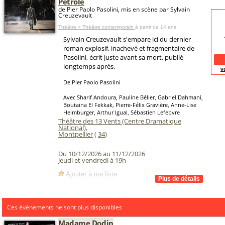
Pétrole
de Pier Paolo Pasolini, mis en scène par Sylvain
Creuzevault
Théâtre > Théâtre contemporain
à partir de 14 ans
Sylvain Creuzevault s'empare ici du dernier
roman explosif, inachevé et fragmentaire de
Pasolini, écrit juste avant sa mort, publié
longtemps après.
v
De Pier Paolo Pasolini
Avec Sharif Andoura, Pauline Bélier, Gabriel Dahmani,
Boutaïna El Fekkak, Pierre-Félix Gravière, Anne-Lise
Heimburger, Arthur Igual, Sébastien Lefebvre
Théâtre des 13 Vents (Centre Dramatique
National)
,
Montpellier
(
34
)
Du 10/12/2026 au 11/12/2026
Jeudi et vendredi à 19h
Ajouter à ma liste
Ces évènements ne sont plus disponibles
Madame Dodin