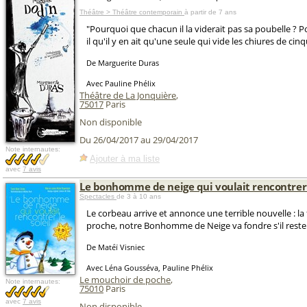
Théâtre > Théâtre contemporain
à partir de 7 ans
"Pourquoi que chacun il la viderait pas sa poubelle ? P
il qu'il y en ait qu'une seule qui vide les chiures de cin
De Marguerite Duras
Avec Pauline Phélix
Théâtre de La Jonquière
,
75017
Paris
Non disponible
Du 26/04/2017 au 29/04/2017
Note internautes:
Ajouter à ma liste
avec
7 avis
Le bonhomme de neige qui voulait rencontrer l
Spectacles
de 3 à 10 ans
Le corbeau arrive et annonce une terrible nouvelle : la f
proche, notre Bonhomme de Neige va fondre s'il reste i
De Matéï Visniec
Avec Léna Gousséva, Pauline Phélix
Le mouchoir de poche
,
Note internautes:
75010
Paris
avec
7 avis
Non disponible