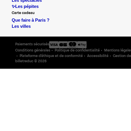
Les spectacles
✨Les pépites
Carte cadeau
Que faire à Paris ?
Les villes
Paiements sécurisés
Conditions générales
Politique de confidentialité
Mentions légale
Plateforme d'éthique et de conformité
Accessibilité
Gestion de
billetreduc ©
2026