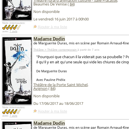
Théâtre rural d'animation culturel - Salle Fracasse
,
Beaumes De Venise (
84
)
Non disponible
Le vendredi 16 juin 2017 à 00h00
Note internautes:
Ajouter à ma liste
avec
7 avis
Madame Dodin
de Marguerite Duras, mis en scène par Romain Arnaud-Kne
Théâtre > Théâtre contemporain
à partir de 7 ans
"Pourquoi que chacun il la viderait pas sa poubelle ? P
il qu'il y en ait qu'une seule qui vide les chiures de cin
De Marguerite Duras
Avec Pauline Phélix
Théâtre de la Porte Saint Michel
,
Avignon
(
84
)
Non disponible
Du 17/06/2017 au 18/06/2017
Note internautes:
Ajouter à ma liste
avec
7 avis
Madame Dodin
de Marguerite Duras, mis en scène par Romain Arnaud-Kne