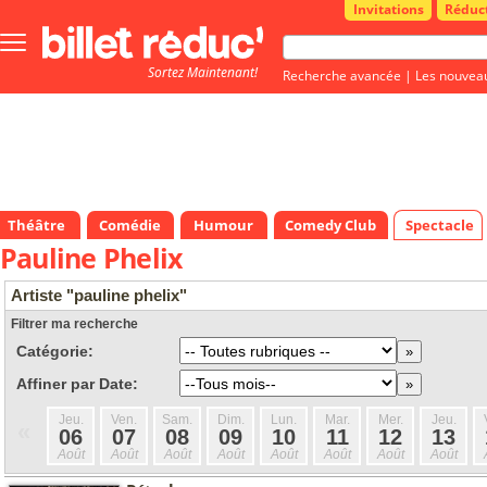
Invitations
Réduc
Bouton
menu
Sortez Maintenant!
principale
Recherche avancée
|
Les nouvea
Théâtre
Comédie
Humour
Comedy Club
Spectacle
Pauline Phelix
Artiste "pauline phelix"
Filtrer ma recherche
Catégorie:
Affiner par Date:
Jeu.
Ven.
Sam.
Dim.
Lun.
Mar.
Mer.
Jeu.
«
06
07
08
09
10
11
12
13
Août
Août
Août
Août
Août
Août
Août
Août