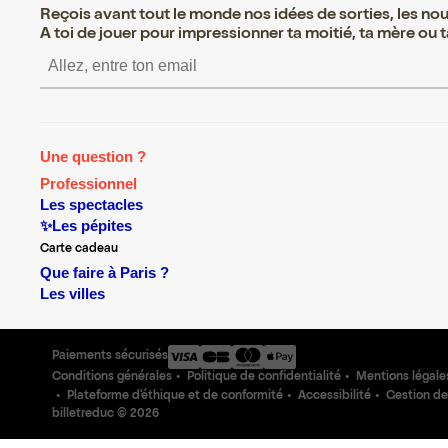
Reçois avant tout le monde nos idées de sorties, les nouv
A toi de jouer pour impressionner ta moitié, ta mère ou ta
S’inscrire S’inscrire S’ins
Une question ?
Professionnel
Les spectacles
✨Les pépites
Carte cadeau
Que faire à Paris ?
Les villes
Paiements sécurisés
Conditions générales
Politique de confidentialité
Mentions légale
Plateforme d'éthique et de conformité
Accessibilité
Gestion de
billetreduc ©
2026