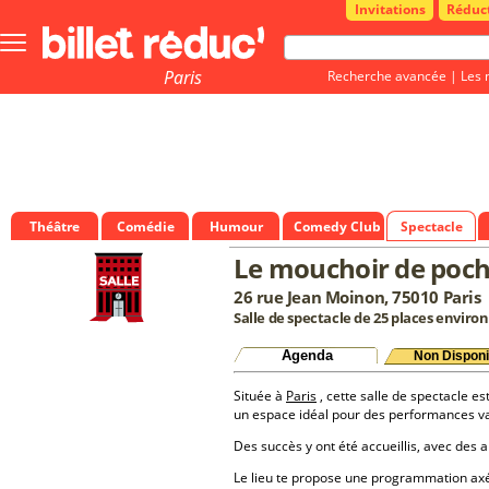
Invitations
Réduc
Bouton
menu
principale
Paris
Recherche avancée
|
Les 
Théâtre
Comédie
Humour
Comedy Club
Spectacle
Le mouchoir de poc
26 rue Jean Moinon, 75010 Paris
Salle de spectacle de 25 places environ
Agenda
Non Disponi
Située à
Paris
, cette salle de spectacle es
un espace idéal pour des performances va
Des succès y ont été accueillis, avec des a
Le lieu te propose une programmation a