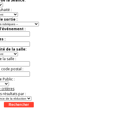
de la Séance:
uhaité :
e sortie :
d'événement :
es :
té de la salle:
la salle :
u code postal :
 Public :
 critères
es résultats par :