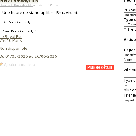
Punk Comedy Club
Heure 
Humour > Comedy club
à partir de 12 ans
Prix so
Une heure de stand-up libre. Brut. Vivant.
Type d
De Punk Comedy Club
Titre 
Avec Punk Comedy Cub
Le Royal Est
,
Artist
75010
Paris
Non disponible
Capaci
Du 01/05/2026 au 26/06/2026
Nom de 
Ajouter à ma liste
Ville o
Type de
plus de
Trier l