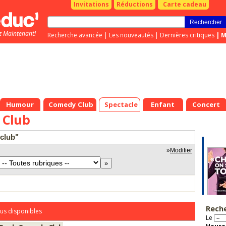
Invitations
Réductions
Carte cadeau
z Maintenant!
Recherche avancée
|
Les nouveautés
|
Dernières critiques
|
M
Humour
Comedy Club
Spectacle
Enfant
Concert
 Club
club"
»
Modifier
Rech
us disponibles
Le