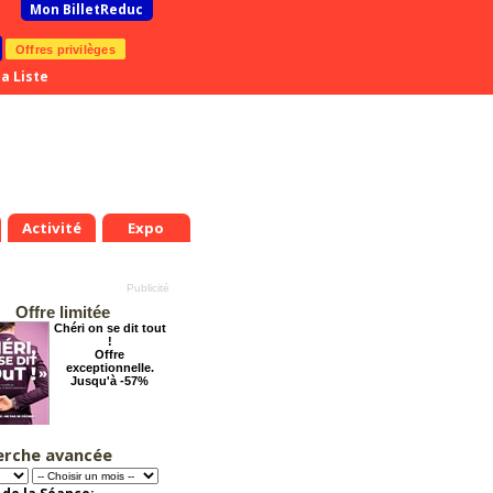
Mon BilletReduc
Offres privilèges
a Liste
Activité
Expo
Offre limitée
Chéri on se dit tout
!
Offre
exceptionnelle.
Jusqu'à -57%
erche avancée
Grosse ambiance
Offre
exceptionnelle.
Jusqu'à -54%