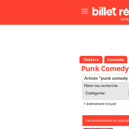
Bouton
menu
Sorte
principale
Théâtre
Comédie
Punk Comedy
Artiste "punk comedy 
Filtrer ma recherche
Catégorie:
1 événement trouvé
Ces évènements ne sont pl