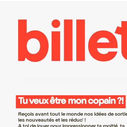
Tu veux être mon copain ?!
Reçois avant tout le monde nos idées de sorti
les nouveautés et les réduc' !
A toi de jouer pour impressionner ta moitié, ta