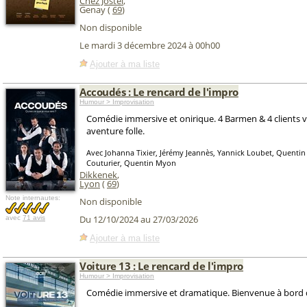
Chez Jostel
,
Genay (
69
)
Non disponible
Le mardi 3 décembre 2024 à 00h00
Ajouter à ma liste
Accoudés : Le rencard de l'impro
Humour > Improvisation
Comédie immersive et onirique. 4 Barmen & 4 clients 
aventure folle.
Avec Johanna Tixier, Jérémy Jeannès, Yannick Loubet, Quentin 
Couturier, Quentin Myon
Dikkenek
,
Lyon
(
69
)
Note internautes:
Non disponible
Du 12/10/2024 au 27/03/2026
avec
71 avis
Ajouter à ma liste
Voiture 13 : Le rencard de l'impro
Humour > Improvisation
Comédie immersive et dramatique. Bienvenue à bord d