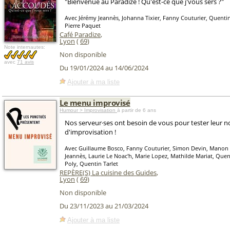
"Bienvenue au Paradize ! Qu'est-ce que j'vous sers ?"
Avec Jérémy Jeannès, Johanna Tixier, Fanny Couturier, Quentin 
Pierre Paquet
Café Paradize
,
Lyon
(
69
)
Note internautes:
Non disponible
avec
71 avis
Du 19/01/2024 au 14/06/2024
Ajouter à ma liste
Le menu improvisé
Humour > Improvisation
à partir de 6 ans
Nos serveur·ses ont besoin de vous pour tester leur
d'improvisation !
Avec Guillaume Bosco, Fanny Couturier, Simon Devin, Manon 
Jeannès, Laurie Le Noac'h, Marie Lopez, Mathilde Mariat, Qu
Poly, Quentin Tarlet
REPÈRE(S) La cuisine des Guides
,
Lyon
(
69
)
Non disponible
Du 23/11/2023 au 21/03/2024
Ajouter à ma liste