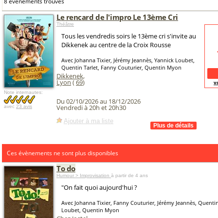
8 événements trouvés
Le rencard de l'impro Le 13ème Cri
Théâtre
Tous les vendredis soirs le 13ème cri s'invite au
Dikkenek au centre de la Croix Rousse
Avec Johanna Tixier, Jérémy Jeannès, Yannick Loubet,
Quentin Tarlet, Fanny Couturier, Quentin Myon
Dikkenek
,
Lyon
(
69
)
v
Note internautes:
Du 02/10/2026 au 18/12/2026
Vendredi à 20h et 20h30
avec
23 avis
Ajouter à ma liste
Ces évènements ne sont plus disponibles
To do
Humour > Improvisation
à partir de 4 ans
"On fait quoi aujourd'hui ?
Avec Johanna Tixier, Fanny Couturier, Jérémy Jeannès, Quentin
Loubet, Quentin Myon