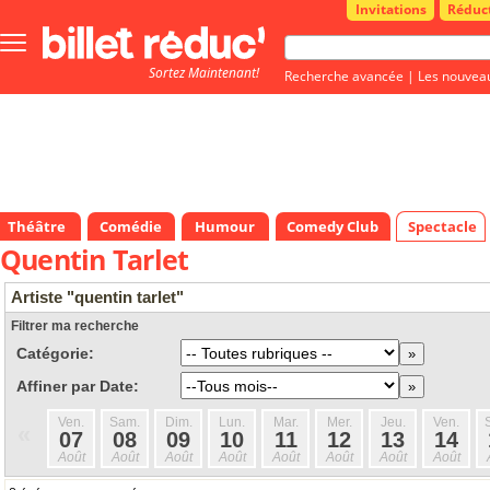
Invitations
Réduc
Bouton
menu
Sortez Maintenant!
principale
Recherche avancée
|
Les nouvea
Théâtre
Comédie
Humour
Comedy Club
Spectacle
Quentin Tarlet
Artiste "quentin tarlet"
Filtrer ma recherche
Catégorie:
Affiner par Date:
Ven.
Sam.
Dim.
Lun.
Mar.
Mer.
Jeu.
Ven.
«
07
08
09
10
11
12
13
14
Août
Août
Août
Août
Août
Août
Août
Août