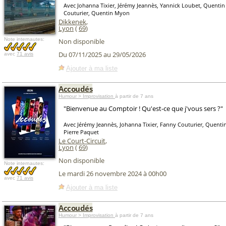
Avec Johanna Tixier, Jérémy Jeannès, Yannick Loubet, Quentin 
Couturier, Quentin Myon
Dikkenek
,
Lyon
(
69
)
Note internautes:
Non disponible
Du 07/11/2025 au 29/05/2026
avec
71 avis
Ajouter à ma liste
Accoudés
Humour > Improvisation
à partir de 7 ans
"Bienvenue au Comptoir ! Qu'est-ce que j'vous sers ?"
Avec Jérémy Jeannès, Johanna Tixier, Fanny Couturier, Quentin 
Pierre Paquet
Le Court-Circuit
,
Lyon
(
69
)
Non disponible
Note internautes:
Le mardi 26 novembre 2024 à 00h00
avec
71 avis
Ajouter à ma liste
Accoudés
Humour > Improvisation
à partir de 7 ans