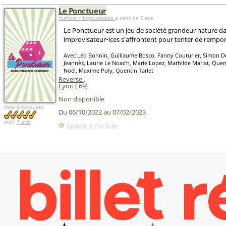
Le Ponctueur
Humour > Improvisation
à partir de 7 ans
Le Ponctueur est un jeu de société grandeur nature da
improvisateur•ices s'affrontent pour tenter de remport
Avec Léo Bonnin, Guillaume Bosco, Fanny Couturier, Simon D
Jeannès, Laurie Le Noac'h, Marie Lopez, Mathilde Mariat, Que
Noël, Maxime Poly, Quentin Tarlet
Reverse
,
Lyon
(
69
)
Non disponible
Note internautes:
Du 06/10/2022 au 07/02/2023
avec
7 avis
Ajouter à ma liste