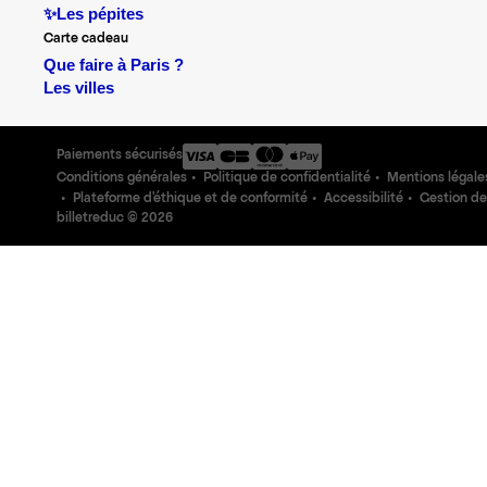
✨Les pépites
Carte cadeau
Que faire à Paris ?
Les villes
Paiements sécurisés
Conditions générales
Politique de confidentialité
Mentions légale
Plateforme d'éthique et de conformité
Accessibilité
Gestion de
billetreduc ©
2026