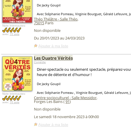
De Jacky Goupil
Avec Stéphanie Pomeau, Virginie Bourguet, Gérald Lefeuvre, J
Théo Théâtre - Salle Théo
,
75015
Paris
Note internautes:
Non disponible
avec
70 avis
Du 20/01/2023 au 24/03/2023
Ajouter à ma liste
Les Quatre Vérités
Comédie
Diner-spectacle ou seulement spectacle, préparez-vo
heure de détente et d'humour !
De Jacky Goupil
Avec Stéphanie Pomeau , Virginie Bourguet, Gérald Lefeuvre, 
Note internautes:
Centre socioculturel - Salle Messidor
,
Forges Les Bains (
91
)
avec
70 avis
Non disponible
Le samedi 18 novembre 2023 à 00h00
Ajouter à ma liste