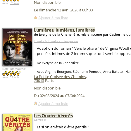
Non disponible
avec
52 avis
Le dimanche 12 avril 2026 à 00h00
Ajouter à ma liste
Lumières, lumières, lumières
de Evelyne de la Chenelière, mis en scène par Catherine du 
Théâtre > Théâtre contemporain
Adaption du roman " Vers le phare " de Virginia Woolf 
pensées intimes de 2 femmes que tout semble oppose
De Evelyne de la Chenelière
Note internautes:
Avec Virginie Bourguet, Stéphanie Pomeau, Anna Rakoto : Har
La Petite Croisée des Chemins
,
avec
52 avis
75015
Paris
Non disponible
Du 02/03/2024 au 07/04/2024
Ajouter à ma liste
Les Quatre Vérités
Comédie
Et si on arrêtait d'être gentils ?