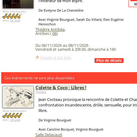
l'intérieur de mon esprit.
v
De Evelyne De La Chenelière
Note internautes:
Avec Virginie Bourguet, Sarah Du Villard, Elen Eugénie
avec
52 avis
Hervochon
Théâtre Antibéa
,
Antibes (
06
)
Du 06/11/2026 au 08/11/2026
Vendredi et samedi à 20h30, dimanche à 16h
Ajouter à ma liste
Ces évènements ne sont plus disponibles
Colette & Coco : Libres !
Théâtre
Jean Cocteau provoque la rencontre de Colette et Cha
confrontation incandescente, drôle, sensuelle, pour i
libre.
Note internautes:
De Virginie Bourguet
avec
19 avis
Avec Caroline Bocquet, Virginie Bourguet
Salle Delavaud
,