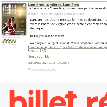
Lumières, Lumières, Lumières
de Evelyne de la Chenelière, mis en scène par Catherine du 
Théâtre > Théâtre contemporain
à partir de 12 ans
Dans un huis-clos intimiste, 2 femmes se dévoilent. I
"vers le Phare" de Virginia Woolf, cette pièce mêle thé
de harpe.
De Evelyne de la Chenelière
Note internautes:
Avec Virginie Bourguet, Sarah du Villard, Stéphanie Pomeau, A
avec
52 avis
Théâtre Le Figuier Pourpre - Maison de la Poésie d'Avig
Avignon
(
84
)
Non disponible
Du 03/07/2024 au 21/07/2024
Ajouter à ma liste