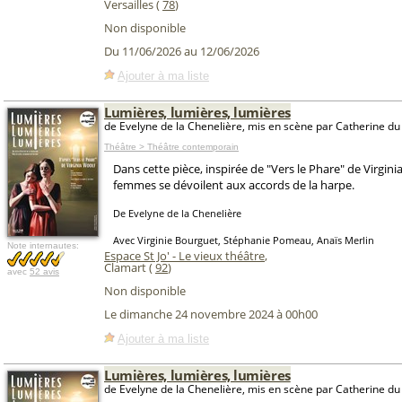
Versailles (
78
)
Non disponible
Du 11/06/2026 au 12/06/2026
Ajouter à ma liste
Lumières, lumières, lumières
de Evelyne de la Chenelière, mis en scène par Catherine du 
Théâtre > Théâtre contemporain
Dans cette pièce, inspirée de "Vers le Phare" de Virgini
femmes se dévoilent aux accords de la harpe.
De Evelyne de la Chenelière
Avec Virginie Bourguet, Stéphanie Pomeau, Anaïs Merlin
Note internautes:
Espace St Jo' - Le vieux théâtre
,
Clamart (
92
)
avec
52 avis
Non disponible
Le dimanche 24 novembre 2024 à 00h00
Ajouter à ma liste
Lumières, lumières, lumières
de Evelyne de la Chenelière, mis en scène par Catherine du 