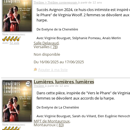
Théâtre > Théâtre contemporain
à partir de 12 ans
Succès Avignon 2024, ce huis-clos intimiste est inspir
le Phare" de Virginia Woolf. 2 femmes se dévoilent aux
harpe.
De Evelyne de la Chenelière
Note internautes:
Avec Virginie Bourguet, Stéphanie Pomeau, Anaïs Merlin
Salle Delavaud
,
avec
52 avis
Versailles (
78
)
Non disponible
Du 16/06/2025 au 17/06/2025
Ajouter à ma liste
Lumières, lumières, lumières
Théâtre
à partir de 12 ans
Dans cette pièce, inspirée de "Vers le Phare" de Virgini
femmes se dévoilent aux accords de la harpe.
De Evelyne de La Chenelière
Avec Virginie Bourguet, Sarah du Villard, Elen Eugénie Hervoc
MPT de Montauroux
,
Montauroux (
83
)
Note internautes: