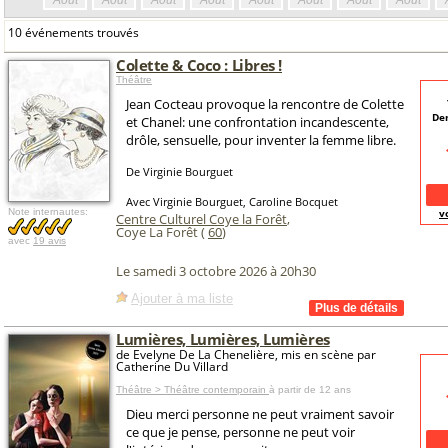
Août
Août
Août
Août
Août
Août
Août
Août
10 événements trouvés
Colette & Coco : Libres !
Théâtre
Jean Cocteau provoque la rencontre de Colette
De
et Chanel: une confrontation incandescente,
drôle, sensuelle, pour inventer la femme libre.
De Virginie Bourguet
Avec Virginie Bourguet, Caroline Bocquet
Note internautes:
v
Centre Culturel Coye la Forêt
,
Coye La Forêt (
60
)
avec
19 avis
Le samedi 3 octobre 2026 à 20h30
Ajouter à ma liste
Lumières, Lumières, Lumières
de Evelyne De La Chenelière, mis en scène par
Catherine Du Villard
Théâtre > Théâtre contemporain
à partir de 12 ans
Dieu merci personne ne peut vraiment savoir
ce que je pense, personne ne peut voir