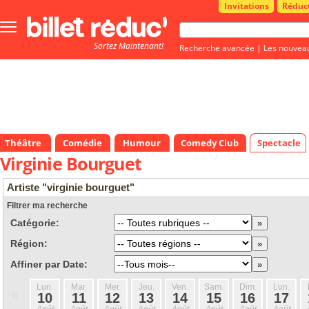
Invitations
Réduc
Bouton
menu
Sortez Maintenant!
principale
Recherche avancée
|
Les nouvea
Théâtre
Comédie
Humour
Comedy Club
Spectacle
Virginie Bourguet
Artiste "virginie bourguet"
Filtrer ma recherche
Catégorie:
Région:
Affiner par Date:
Lun.
Mar.
Mer.
Jeu.
Ven.
Sam.
Dim.
Lun.
«
10
11
12
13
14
15
16
17