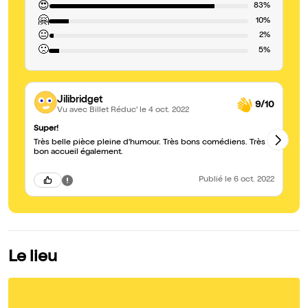
😍
83%
🤗
10%
😐
2%
🙁
5%
Jilibridget
9/10
Vu avec Billet Réduc'
le 4 oct. 2022
Super!
Fr
Très belle pièce pleine d'humour. Très bons comédiens. Très
1H
bon accueil également.
ta
Publié
le 6 oct. 2022
Le lieu