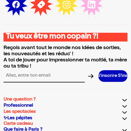
Tu veux être mon copain ?!
Reçois avant tout le monde nos idées de sorties,
les nouveautés et les réduc' !
A toi de jouer pour impressionner ta moitié, ta mère
ou ta tribu !
S’inscrire S’inscrire S’in
Adresse email pour la newsletter
Une question ?
Professionnel
Les spectacles
✨Les pépites
Carte cadeau
Que faire à Paris ?