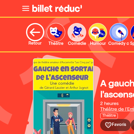
Retour
Théâtre
Comédie
Humour
Comedy clu
S
A gauch
l'ascens
2 heures
Théâtre de l'Em
Théâtre
Favoris