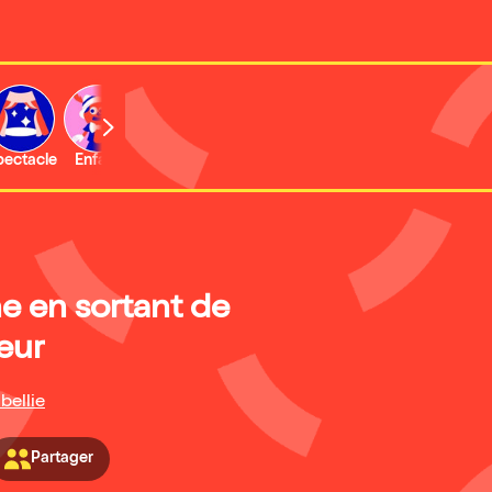
b
pectacle
Enfant
Concert
Activité
Expo et musée
e en sortant de
eur
bellie
Partager