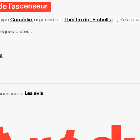
de l'ascenseur
 type
Comédie
, organisé ici :
Théâtre de l'Embellie
- , n'est pl
elques pistes :
s
Les avis
ascenseur