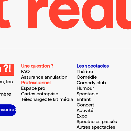
Une question ?
Les spectacles
 ?!
FAQ
Théâtre
Assurance annulation
Comédie
s, les
Professionnel
Comedy club
Espace pro
Humour
 mère
Cartes entreprise
Spectacle
Téléchargez le kit média
Enfant
Concert
S’inscrire S’inscrire S’inscrire S’inscrire S’inscrire S’inscrire S’inscrire S’inscrire S’inscrire S’inscrire S’inscrire S’inscrire
Activité
Expo
Spectacles passés
Autres spectacles