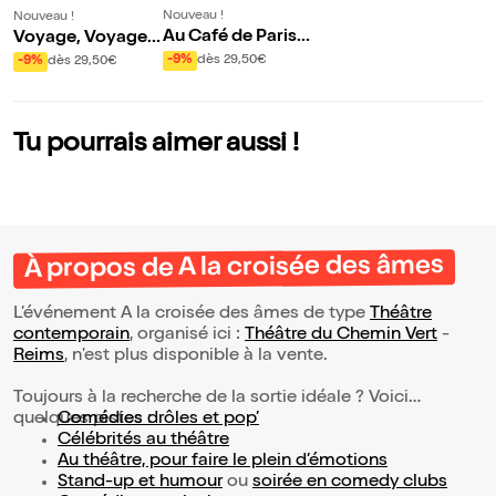
Nouveau !
Nouveau !
Au Café de Paris |
Voyage, Voyages
Reims
| Reims
-9%
dès 29,50€
-9%
dès 29,50€
Tu pourrais aimer aussi !
À propos de A la croisée des âmes
L’événement A la croisée des âmes de type
Théâtre
contemporain
, organisé ici :
Théâtre du Chemin Vert
-
Reims
, n'est plus disponible à la vente.
Toujours à la recherche de la sortie idéale ? Voici
quelques pistes :
Comédies drôles et pop’
Célébrités au théâtre
Au théâtre, pour faire le plein d’émotions
Stand-up et humour
ou
soirée en comedy clubs