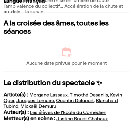
s'assemblent pour une mise en lumière de toute
Langue : français
l'ambivalence du collectif... Accélération de la chute et
au-delà... la survie.
A la croisée des âmes, toutes les
séances
Aucune date prévue pour le moment
La distribution du spectacle ✨
Artiste(s) :
Morgane Lassaux
,
Timothé Desanlis
,
Kevin
Oger
,
Jacques Lemaire
,
Quentin Delcourt
,
Blanchard
Tubind
,
Mickaël Demuru
Auteur(s) :
Les élèves de l'Ecole du Comédien
Metteur(s) en scène :
Justine Rouet Chabaux