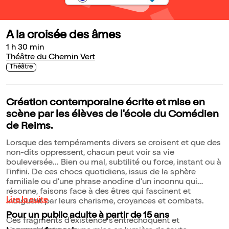
A la croisée des âmes
1 h 30 min
Théâtre du Chemin Vert
Théâtre
Création contemporaine écrite et mise en
scène par les élèves de l'école du Comédien
de Reims.
Lorsque des tempéraments divers se croisent et que des
non-dits oppressent, chacun peut voir sa vie
bouleversée... Bien ou mal, subtilité ou force, instant ou à
l'infini. De ces chocs quotidiens, issus de la sphère
familiale ou d'une phrase anodine d'un inconnu qui
résonne, faisons face à des êtres qui fascinent et
Lire la suite
intriguent par leurs charisme, croyances et combats.
Pour un public adulte à partir de 15 ans
Ces fragments d'existence s'entrechoquent et