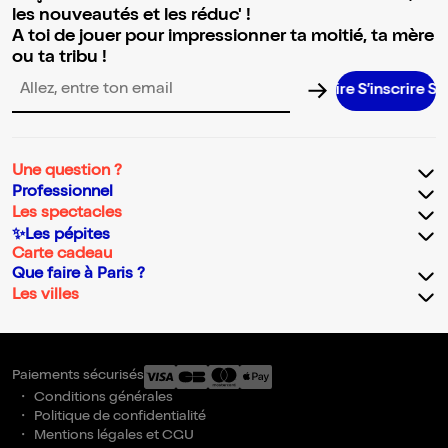
les nouveautés et les réduc' !
A toi de jouer pour impressionner ta moitié, ta mère
ou ta tribu !
S’inscrire S’inscr
Adresse email pour la newsletter
Une question ?
Professionnel
Les spectacles
✨Les pépites
Carte cadeau
Que faire à Paris ?
Les villes
Paiements sécurisés
Conditions générales
Politique de confidentialité
Mentions légales et CGU