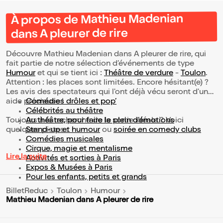
À propos de Mathieu Madenian
dans A pleurer de rire
Découvre Mathieu Madenian dans A pleurer de rire, qui
fait partie de notre sélection d’événements de type
Humour
et qui se tient ici :
Théâtre de verdure
-
Toulon
.
Attention : les places sont limitées. Encore hésitant(e) ?
Les avis des spectateurs qui l'ont déjà vécu seront d'une
aide précieuse !
Comédies drôles et pop’
Célébrités au théâtre
Toujours à la recherche de la sortie idéale ? Voici
Au théâtre, pour faire le plein d’émotions
quelques pistes :
Stand-up et humour
ou
soirée en comedy clubs
Comédies musicales
Cirque, magie et mentalisme
Lire la suite
Activités et sorties à Paris
Expos & Musées à Paris
Pour les enfants, petits et grands
BilletReduc
Toulon
Humour
Mathieu Madenian dans A pleurer de rire