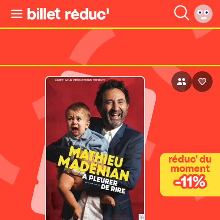
réduc' du
moment
-11%