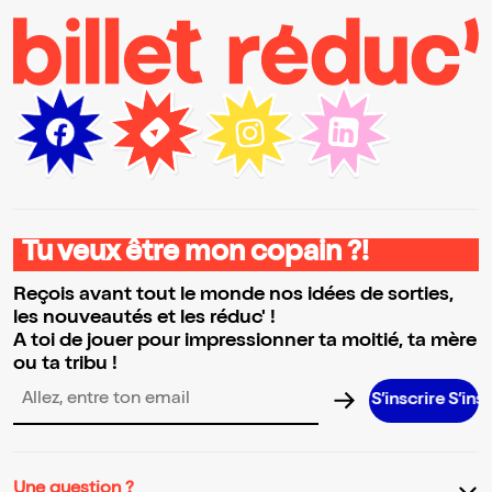
Tu veux être mon copain ?!
Reçois avant tout le monde nos idées de sorties,
les nouveautés et les réduc' !
A toi de jouer pour impressionner ta moitié, ta mère
ou ta tribu !
S’inscrire S’inscrire S’in
Adresse email pour la newsletter
Une question ?