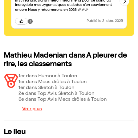
Ex
Mathieu Madaignan merci merci merci pour ce stand up
pl
incroyable mes zygomatiques et abdos s'en souviennent
mi
encore Nous y retournerons en 2026 🎉🎉🎉
es
Publié
le 21 déc. 2025
Mathieu Madenian dans A pleurer de
rire, les classements
1er dans Humour à Toulon
1er dans Mecs drôles à Toulon
1er dans Sketch à Toulon
2e dans Top Avis Sketch à Toulon
6e dans Top Avis Mecs drôles à Toulon
Voir plus
Le lieu