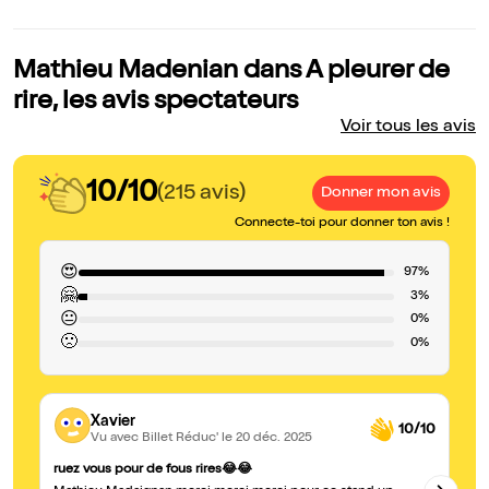
Mathieu Madenian dans A pleurer de
rire, les avis spectateurs
Voir tous les avis
10/10
(215 avis)
Donner mon avis
Connecte-toi pour donner ton avis !
😍
97%
🤗
3%
😐
0%
🙁
0%
Xavier
10/10
Vu avec Billet Réduc'
le 20 déc. 2025
Ex
ruez vous pour de fous rires😂😂