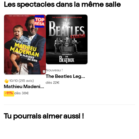
Les spectacles dans la même salle
Nouveau !
The Beatles Legen
10/10 (215 avis)
d
dès 22€
Mathieu Madenia
n dans A pleurer d
-11%
dès 38€
e rire
Tu pourrais aimer aussi !