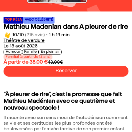
TOP RÉSA
AVEC CÉLÉBRITÉ
Mathieu Madenian dans A pleurer de rire
10/10
(215 avis)
•
1 h 19 min
Théâtre de verdure
Le 18 août 2026
Humour
Famille
En plein air
Familial (à partir de 12 ans)
À partir de 38,00 €
43,00€
Réserver
"À pleurer de rire", c'est la promesse que fait
Mathieu Madénian avec ce quatrième et
nouveau spectacle !
Il raconte avec son sens inouï de l'autodérision comment
sa vie et ses certitudes les plus profondes ont été
bouleversées par l'arrivée tardive de son premier enfant.