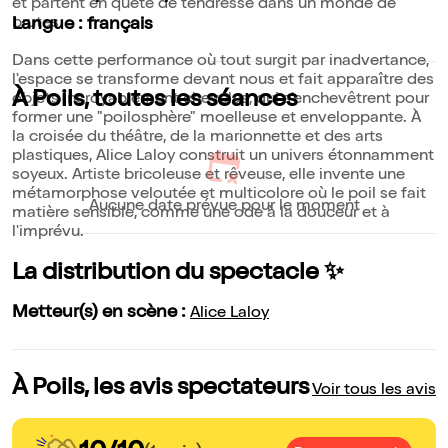
et partent en quête de tendresse dans un monde de
brutes.
Langue : français
Dans cette performance où tout surgit par inadvertance,
l'espace se transforme devant nous et fait apparaître des
À Poils, toutes les séances
objets incroyablement chevelus, qui s'enchevêtrent pour
former une "poilosphère" moelleuse et enveloppante. À
la croisée du théâtre, de la marionnette et des arts
plastiques, Alice Laloy construit un univers étonnamment
soyeux. Artiste bricoleuse et rêveuse, elle invente une
métamorphose veloutée et multicolore où le poil se fait
Aucune date prévue pour le moment
matière sensible, comme une ode à la douceur et à
l'imprévu.
La distribution du spectacle ✨
Metteur(s) en scène :
Alice Laloy
À Poils, les avis spectateurs
Voir tous les avis