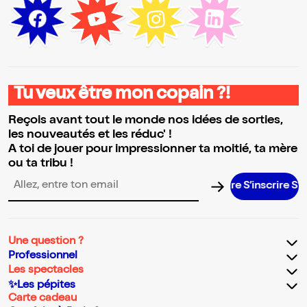
Tu veux être mon copain ?!
Reçois avant tout le monde nos idées de sorties,
les nouveautés et les réduc' !
A toi de jouer pour impressionner ta moitié, ta mère
ou ta tribu !
S’inscrire S’insc
Adresse email pour la newsletter
Une question ?
Professionnel
Les spectacles
✨Les pépites
Carte cadeau