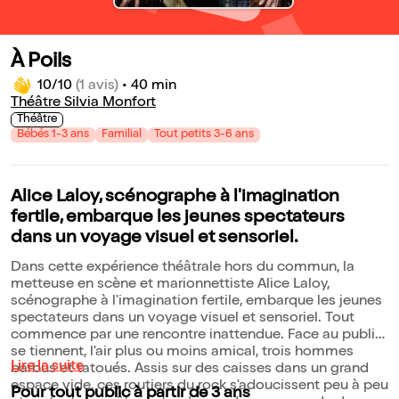
À Poils
10/10
(1 avis)
•
40 min
Théâtre Silvia Monfort
Théâtre
Bébés 1-3 ans
Familial
Tout petits 3-6 ans
Alice Laloy, scénographe à l'imagination
fertile, embarque les jeunes spectateurs
dans un voyage visuel et sensoriel.
Dans cette expérience théâtrale hors du commun, la
metteuse en scène et marionnettiste Alice Laloy,
scénographe à l'imagination fertile, embarque les jeunes
spectateurs dans un voyage visuel et sensoriel. Tout
commence par une rencontre inattendue. Face au public,
se tiennent, l'air plus ou moins amical, trois hommes
Lire la suite
barbus et tatoués. Assis sur des caisses dans un grand
espace vide, ces routiers du rock s'adoucissent peu à peu
Pour tout public à partir de 3 ans