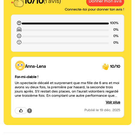
10/10
(1 avis)
Donner mon avis
Connecte-toi pour donner ton avis !
😍
100%
🤗
0%
😐
0%
🙁
0%
Anna-Lena
10/10
For-mi-dable !
Un spectacle décalé et surprenant que ma fille de 6 ans et moi
avons vu deux fois, la première par hasard, la seconde trois
jours après. S'il restait des places, on l'aurait volontiers regardé
une troisième fois. En comptant une autre performance que
nous avons vu ce matin même, ce sont les deux meilleurs
Voir plus
spectacles de notre année 2025. Un grand bravo à la metteuse
en scène et aux acteurs actuels pour leur originalité et leur
Publié
le 19 déc. 2025
justesse !