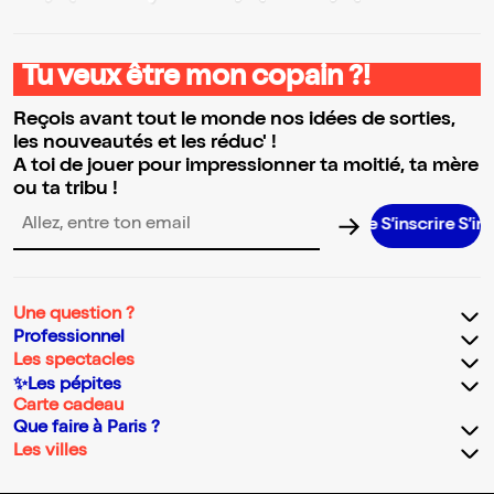
Tu veux être mon copain ?!
Reçois avant tout le monde nos idées de sorties,
les nouveautés et les réduc' !
A toi de jouer pour impressionner ta moitié, ta mère
ou ta tribu !
S’inscrire S’inscrire S
Adresse email pour la newsletter
Une question ?
Professionnel
Les spectacles
✨Les pépites
Carte cadeau
Que faire à Paris ?
Les villes