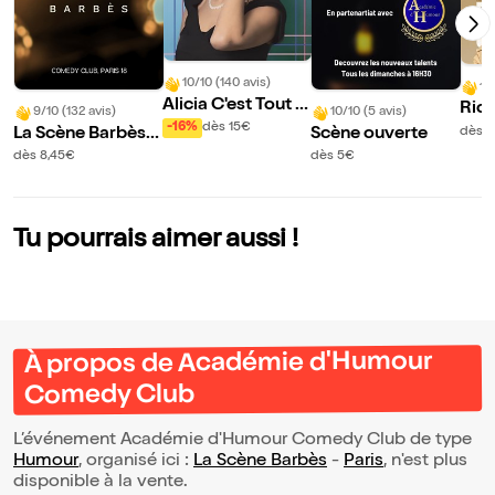
10/10 (140 avis)
10
Alicia C'est Tout d
Ric
9/10 (132 avis)
10/10 (5 avis)
ans Insolences
-16%
dès 15€
ns 
La Scène Barbès -
Scène ouverte
dès 1
nou
Comedy Club
dès 8,45€
dès 5€
Tu pourrais aimer aussi !
À propos de Académie d'Humour
Comedy Club
L’événement Académie d'Humour Comedy Club de type
Humour
, organisé ici :
La Scène Barbès
-
Paris
, n'est plus
disponible à la vente.