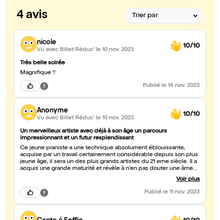
4 avis
nicole
10/10
Vu avec Billet Réduc'
le 10 nov. 2023
Très belle soirée
Magnifique !!
Publié
le 14 nov. 2023
Anonyme
10/10
Vu avec Billet Réduc'
le 10 nov. 2023
Un merveilleux artiste avec déjà à son âge un parcours
impressionnant et un futur resplendissant
Ce jeune pianiste a une technique absolument éblouissante,
acquise par un travail certainement considérable depuis son plus
jeune âge, il sera un des plus grands artistes du 21 eme siècle. Il a
acquis une grande maturité et révèle à n'en pas douter une âme
d'une grande sensibilité et une belle musicalité. Bel ambassadeur
Voir plus
de la vraie culture russe. Merci Alexander Malofeev pour ce
moment de bonheur musical.
Publié
le 11 nov. 2023