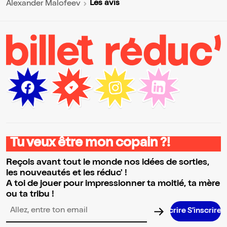
Les avis
Alexander Malofeev
Tu veux être mon copain ?!
Reçois avant tout le monde nos idées de sorties,
les nouveautés et les réduc' !
A toi de jouer pour impressionner ta moitié, ta mère
ou ta tribu !
S’inscrir
Adresse email pour la newsletter