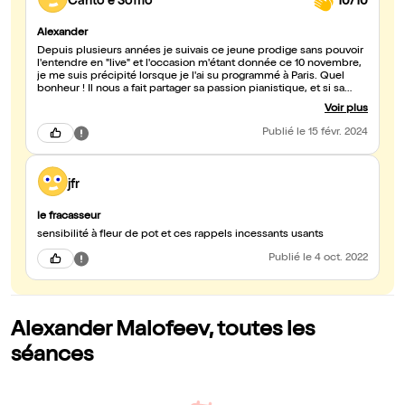
Canto é Soffio
10/10
Alexander
Depuis plusieurs années je suivais ce jeune prodige sans pouvoir
l'entendre en "live" et l'occasion m'étant donnée ce 10 novembre,
je me suis précipité lorsque je l'ai su programmé à Paris. Quel
bonheur ! Il nous a fait partager sa passion pianistique, et si sa
technique éblouissante fait sa réputation, c'est la musicalité, la
Voir plus
richesse de son jeu du plus piano au plus beau "fortissimo" qui
m'a toujours impressionné. Le programme virtuose nous a réservé
Publié
le 15 févr. 2024
des surprises magnifiques, notamment le Prélude et Nocturne
pour la main gauche de Scriabine, qu'il a enchaîné avec la pièce
suivante, ce qui m'a surpris. Sans doute l'absence
d'applaudissements immédiate l'a-t-il poussé à entammer sans
jfr
attendre. La Sonate n°4 de ce compositeur méconnu Mieczysław
Weinberg que j'ai découvert sous ses doigts me donne envie
le fracasseur
d'enrichir mes connaissances sur cet artiste dont on entend si
peu les oeuvres. Alexander Malofeev nous a gratifié de plusieurs
sensibilité à fleur de pot et ces rappels incessants usants
morceaux en remerciements des applaudissements nourris d'un
public conquis par son talent. Quel musicien fantastique ! Je suis
Publié
le 4 oct. 2022
sorti de ce concert plein d'énergie et d'émotions, d'ailleurs
partagées.
Alexander Malofeev, toutes les
séances