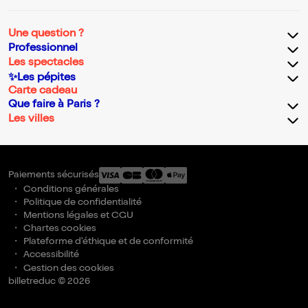
Une question ?
Professionnel
Les spectacles
✨Les pépites
Carte cadeau
Que faire à Paris ?
Les villes
Paiements sécurisés
Conditions générales
Politique de confidentialité
Mentions légales et CGU
Chartes cookies
Plateforme d'éthique et de conformité
Accessibilité
Gestion des cookies
billetreduc © 2026