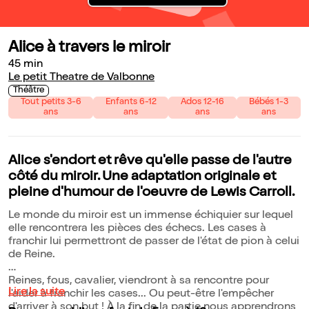
Alice à travers le miroir
45 min
Le petit Theatre de Valbonne
Théâtre
Tout petits 3-6
Enfants 6-12
Ados 12-16
Bébés 1-3
ans
ans
ans
ans
Alice s'endort et rêve qu'elle passe de l'autre
côté du miroir. Une adaptation originale et
pleine d'humour de l'oeuvre de Lewis Carroll.
Le monde du miroir est un immense échiquier sur lequel
elle rencontrera les pièces des échecs. Les cases à
franchir lui permettront de passer de l'état de pion à celui
de Reine.
Reines, fous, cavalier, viendront à sa rencontre pour
Lire la suite
l'aider à franchir les cases... Ou peut-être l'empêcher
d'arriver à son but ! À la fin de la partie nous apprendrons