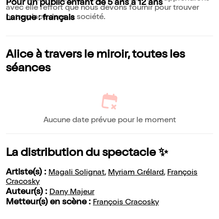
Pour un public enfant de 5 ans à 12 ans
avec elle l'effort que nous devons fournir pour trouver
notre place dans la société.
Langue : français
Alice à travers le miroir, toutes les
séances
Aucune date prévue pour le moment
La distribution du spectacle ✨
Artiste(s) :
Magali Solignat
,
Myriam Grélard
,
François
Cracosky
Auteur(s) :
Dany Majeur
Metteur(s) en scène :
François Cracosky