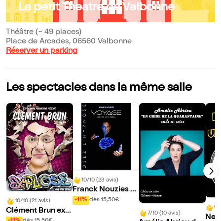
Le petit Theatre de Valbonne
Théâtre (~ 49 places)
Place de Arcades, 06560 Valbonne
Réserver un parking
Les spectacles dans la même salle
10/10 (23 avis)
Franck Nouzies d
ans Voyage dans
-11%
dès 15,50€
10/10 (21 avis)
9/
l'irréel
Clément Brun expl
7/10 (10 avis)
Nett
ose