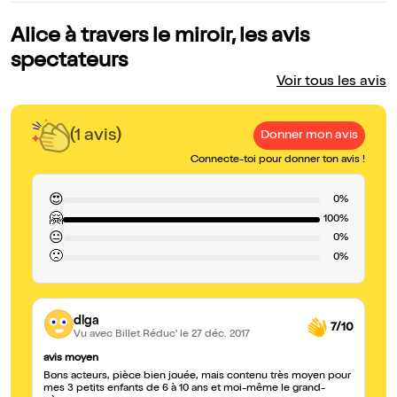
Alice à travers le miroir, les avis
spectateurs
Voir tous les avis
(1 avis)
Donner mon avis
Connecte-toi pour donner ton avis !
😍
0%
🤗
100%
😐
0%
🙁
0%
dlga
7/10
Vu avec Billet Réduc'
le 27 déc. 2017
avis moyen
Bons acteurs, pièce bien jouée, mais contenu très moyen pour
mes 3 petits enfants de 6 à 10 ans et moi-même le grand-