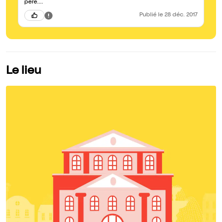
père....
Publié
le 28 déc. 2017
Le lieu