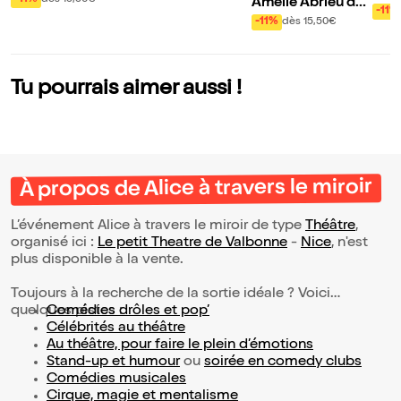
-11%
dès 15,50€
Amélie Abrieu dan
niqu
-11%
s En crise de la qu
-11%
dès 15,50€
arantaine
Tu pourrais aimer aussi !
À propos de Alice à travers le miroir
L’événement Alice à travers le miroir de type
Théâtre
,
organisé ici :
Le petit Theatre de Valbonne
-
Nice
, n'est
plus disponible à la vente.
Toujours à la recherche de la sortie idéale ? Voici
quelques pistes :
Comédies drôles et pop’
Célébrités au théâtre
Au théâtre, pour faire le plein d’émotions
Stand-up et humour
ou
soirée en comedy clubs
Comédies musicales
Cirque, magie et mentalisme