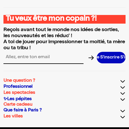
Tu veux être mon copain ?!
Reçois avant tout le monde nos idées de sorties,
les nouveautés et les réduc' !
A toi de jouer pour impressionner ta moitié, ta mère
ou ta tribu !
S’inscrire S’inscrir
Adresse email pour la newsletter
Une question ?
Professionnel
Les spectacles
✨Les pépites
Carte cadeau
Que faire à Paris ?
Les villes