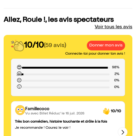
Allez, Roule !, les avis spectateurs
Voir tous les avis
10/10
(59 avis)
Donner mon avis
Connecte-toi pour donner ton avis !
😍
98%
🤗
2%
😐
0%
🙁
0%
Famillecoco
10/10
Vu avec Billet Réduc'
le 16 juil. 2026
Très bon comédien, histoire touchante et drôle à la fois
Be
Je recommande ! Courez le voir !
Un
s'