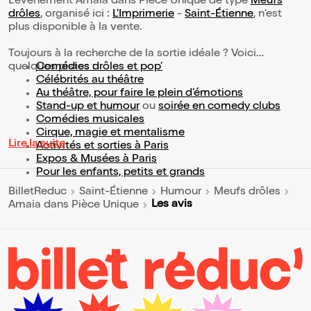
L’événement Amaia dans Pièce Unique de type
Meufs
drôles
, organisé ici :
L'Imprimerie
-
Saint-Étienne
, n'est
plus disponible à la vente.
Toujours à la recherche de la sortie idéale ? Voici
quelques pistes :
Comédies drôles et pop’
Célébrités au théâtre
Au théâtre, pour faire le plein d’émotions
Stand-up et humour
ou
soirée en comedy clubs
Comédies musicales
Cirque, magie et mentalisme
Lire la suite
Activités et sorties à Paris
Expos & Musées à Paris
Pour les enfants, petits et grands
BilletReduc
Saint-Étienne
Humour
Meufs drôles
Les avis
Amaia dans Pièce Unique