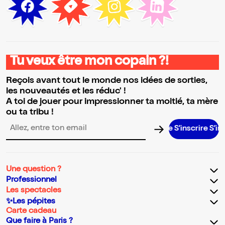
Tu veux être mon copain ?!
Reçois avant tout le monde nos idées de sorties,
les nouveautés et les réduc' !
A toi de jouer pour impressionner ta moitié, ta mère
ou ta tribu !
S’inscrire S’inscrire
Adresse email pour la newsletter
Une question ?
Professionnel
Les spectacles
✨Les pépites
Carte cadeau
Que faire à Paris ?