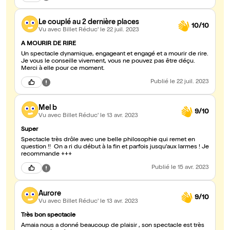
Le couplé au 2 dernière places
10/10
Vu avec Billet Réduc'
le 22 juil. 2023
A MOURIR DE RIRE
Un spectacle dynamique, engageant et engagé et a mourir de rire.
Je vous le conseille vivement, vous ne pouvez pas être déçu.
Merci à elle pour ce moment.
Publié
le 22 juil. 2023
Mel b
9/10
Vu avec Billet Réduc'
le 13 avr. 2023
Super
Spectacle très drôle avec une belle philosophie qui remet en
question !! On a ri du début à la fin et parfois jusqu'aux larmes ! Je
recommande +++
Publié
le 15 avr. 2023
Aurore
9/10
Vu avec Billet Réduc'
le 13 avr. 2023
Très bon spectacle
Amaia nous a donné beaucoup de plaisir , son spectacle est très