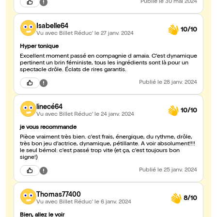
Publié
le 30 mai 2024
Isabelle64
10/10
Vu avec Billet Réduc'
le 27 janv. 2024
Hyper tonique
Excellent moment passé en compagnie d amaia. C'est dynamique
pertinent un brin féministe, tous les ingrédients sont là pour un
spectacle drôle. Éclats de rires garantis.
Publié
le 28 janv. 2024
linecé64
10/10
Vu avec Billet Réduc'
le 24 janv. 2024
je vous recommande
Pièce vraiment très bien. c'est frais, énergique, du rythme, drôle,
très bon jeu d'actrice, dynamique, pétillante. A voir absolument!!!!
le seul bémol: c'est passé trop vite (et ça, c'est toujours bon
signe!)
Publié
le 25 janv. 2024
Thomas77400
8/10
Vu avec Billet Réduc'
le 6 janv. 2024
Bien, allez le voir