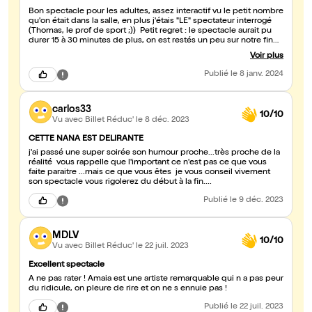
Bon spectacle pour les adultes, assez interactif vu le petit nombre
qu'on était dans la salle, en plus j'étais "LE" spectateur interrogé
(Thomas, le prof de sport ;)) Petit regret : le spectacle aurait pu
durer 15 à 30 minutes de plus, on est restés un peu sur notre fin
avec ma femme au bout des 60 minutes de spectacle.
Voir plus
Publié
le 8 janv. 2024
carlos33
10/10
Vu avec Billet Réduc'
le 8 déc. 2023
CETTE NANA EST DELIRANTE
j'ai passé une super soirée son humour proche...très proche de la
réalité vous rappelle que l'important ce n'est pas ce que vous
faite paraitre ...mais ce que vous êtes je vous conseil vivement
son spectacle vous rigolerez du début à la fin....
Publié
le 9 déc. 2023
MDLV
10/10
Vu avec Billet Réduc'
le 22 juil. 2023
Excellent spectacle
A ne pas rater ! Amaia est une artiste remarquable qui n a pas peur
du ridicule, on pleure de rire et on ne s ennuie pas !
Publié
le 22 juil. 2023