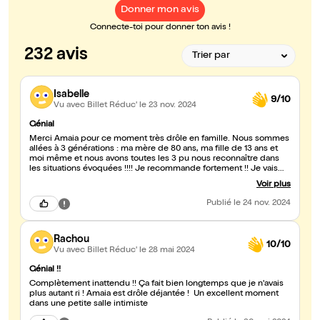
Donner mon avis
Connecte-toi pour donner ton avis !
232 avis
Isabelle
9/10
Vu avec Billet Réduc'
le 23 nov. 2024
Génial
Merci Amaia pour ce moment très drôle en famille. Nous sommes
allées à 3 générations : ma mère de 80 ans, ma fille de 13 ans et
moi même et nous avons toutes les 3 pu nous reconnaître dans
les situations évoquées !!!! Je recommande fortement !! Je vais
suivre amaia avec beaucoup d intérêt et de plaisir sur les réseaux
Voir plus
sociaux jusqu à un prochain spectacle live.
Publié
le 24 nov. 2024
Rachou
10/10
Vu avec Billet Réduc'
le 28 mai 2024
Génial !!
Complètement inattendu !! Ça fait bien longtemps que je n'avais
plus autant ri ! Amaia est drôle déjantée ! Un excellent moment
dans une petite salle intimiste