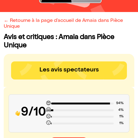
← Retourne à la page d'accueil de Amaia dans Pièce
Unique
Avis et critiques : Amaia dans Pièce
Unique
Les avis spectateurs
😍
94%
9/10
🤗
4%
😐
1%
🙁
1%