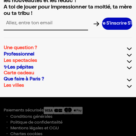
les nouveautés et les réduc' !
A toi de jouer pour impressionner ta moitié, ta mère
ou ta tribu !
S’inscrire S’inscr
Adresse email pour la newsletter
Une question ?
Professionnel
Les spectacles
✨Les pépites
Carte cadeau
Que faire à Paris ?
Les villes
Paiements sécurisés
Conditions générales
Politique de confidentialité
Mentions légales et CGU
Chartes cookies