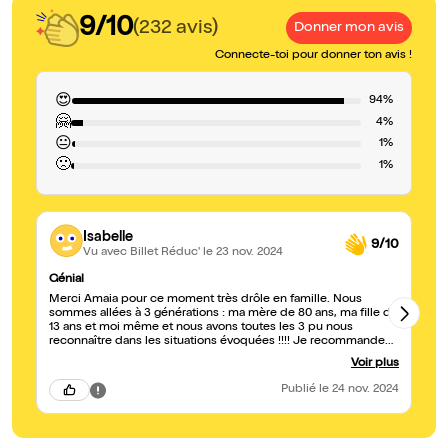
9/10
(232 avis)
Donner mon avis
Connecte-toi pour donner ton avis !
😍
94%
🤗
4%
😐
1%
🙁
1%
Isabelle
9/10
Vu avec Billet Réduc'
le 23 nov. 2024
Génial
Gé
Merci Amaia pour ce moment très drôle en famille. Nous
Co
sommes allées à 3 générations : ma mère de 80 ans, ma fille de
n'
13 ans et moi même et nous avons toutes les 3 pu nous
mo
reconnaître dans les situations évoquées !!!! Je recommande
fortement !! Je vais suivre amaia avec beaucoup d intérêt et de
Voir plus
plaisir sur les réseaux sociaux jusqu à un prochain spectacle
live.
Publié
le 24 nov. 2024