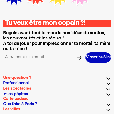
Tu veux être mon copain ?!
Reçois avant tout le monde nos idées de sorties,
les nouveautés et les réduc' !
A toi de jouer pour impressionner ta moitié, ta mère
ou ta tribu !
S’inscrire S’inscrire S’
Adresse email pour la newsletter
Une question ?
Professionnel
Les spectacles
✨Les pépites
Carte cadeau
Que faire à Paris ?
Les villes