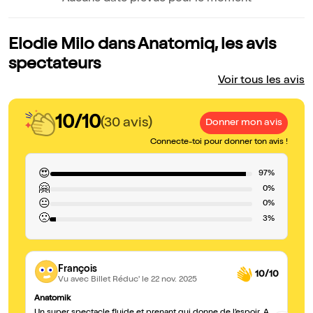
Elodie Milo dans Anatomiq, les avis
spectateurs
Voir tous les avis
10/10
(30 avis)
Donner mon avis
Connecte-toi pour donner ton avis !
😍
97%
🤗
0%
😐
0%
🙁
3%
François
10/10
Vu avec Billet Réduc'
le 22 nov. 2025
Anatomik
MA