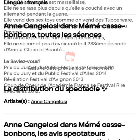
Elle a 84 ans et elle est marseillaise,
Langue : français
Elle ne se rase plus depuis qu'elle a couché avec un
allemand pendant la guerre,
Elle vend des sex toys comme on vend des Tupperware,
Anne Cangelosi dans Mémé casse-
Elle a enterré son mari et fait empailler son chien... ou
l'inverse,
bonbons, toutes les séances
Elle aime le porto et fume des gitanes maïs,
Elle ne se remet pas d'avoir raté le 4 288ème épisode
d'Amour Gloire et Beauté...
Le Saviez-vous?
Prix du Jury et du Public Festival de Cassis 2014
Aucune date prévue pour le moment
Prix du Jury et du Public Festival d'Arles 2014
Révélation Festival d'Avignon 2013
Coup de Coeur de l'Académie Française Festival Rire
La distribution du spectacle ✨
avec elles 2012.
Artiste(s) :
Anne Cangelosi
Anne Cangelosi dans Mémé casse-
bonbons, les avis spectateurs