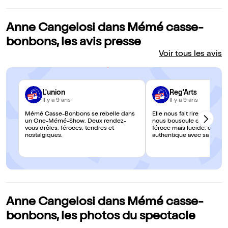
Anne Cangelosi dans Mémé casse-
bonbons, les avis presse
Voir tous les avis
L'union
Reg'Arts
Il y a 9 ans
Il y a 9 ans
Mémé Casse-Bonbons se rebelle dans
Elle nous fait rire aux larm
un One-Mémé-Show. Deux rendez-
nous bouscule et nous émeu
vous drôles, féroces, tendres et
féroce mais lucide, et tell
nostalgiques.
authentique avec sa franch
désarmante et attachante
Anne Cangelosi dans Mémé casse-
bonbons, les photos du spectacle