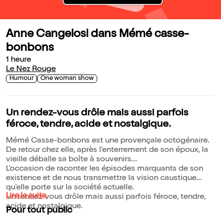
Anne Cangelosi dans Mémé casse-
bonbons
1 heure
Le Nez Rouge
Humour
One woman show
Un rendez-vous drôle mais aussi parfois
féroce, tendre, acide et nostalgique.
Mémé Casse-bonbons est une provençale octogénaire.
De retour chez elle, après l'enterrement de son époux, la
vieille déballe sa boîte à souvenirs...
L'occasion de raconter les épisodes marquants de son
existence et de nous transmettre la vision caustique
qu'elle porte sur la société actuelle.
Lire la suite
Un rendez-vous drôle mais aussi parfois féroce, tendre,
acide et nostalgique.
Pour tout public