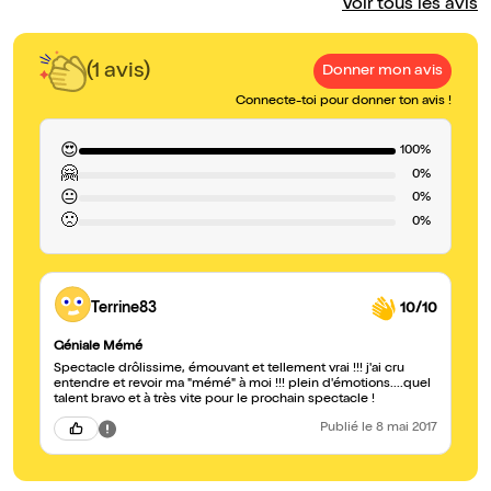
Voir tous les avis
(1 avis)
Donner mon avis
Connecte-toi pour donner ton avis !
😍
100%
🤗
0%
😐
0%
🙁
0%
Terrine83
10/10
Géniale Mémé
Spectacle drôlissime, émouvant et tellement vrai !!! j'ai cru
entendre et revoir ma "mémé" à moi !!! plein d'émotions....quel
talent bravo et à très vite pour le prochain spectacle !
Publié
le 8 mai 2017