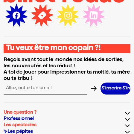
Tu veux être mon copain ?!
Reçois avant tout le monde nos idées de sorties,
les nouveautés et les réduc' !
A toi de jouer pour impressionner ta moitié, ta mère
ou ta tribu !
S’inscrire S’inscrire S’ins
Adresse email pour la newsletter
Une question ?
Professionnel
Les spectacles
✨Les pépites