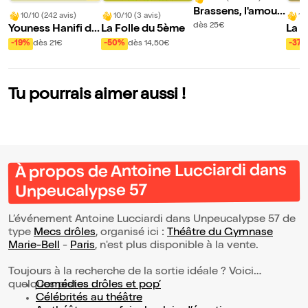
Brassens, l'amour
10/10 (242 avis)
10/10 (3 avis)
10
des mots
dès 25€
Youness Hanifi da
La Folle du 5ème
La B
ns 7 vies
-19%
dès 21€
-50%
dès 14,50€
-37
Tu pourrais aimer aussi !
À propos de Antoine Lucciardi dans
Unpeucalypse 57
L’événement Antoine Lucciardi dans Unpeucalypse 57 de
type
Mecs drôles
, organisé ici :
Théâtre du Gymnase
Marie-Bell
-
Paris
, n'est plus disponible à la vente.
Toujours à la recherche de la sortie idéale ? Voici
quelques pistes :
Comédies drôles et pop’
Célébrités au théâtre