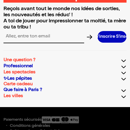
Reçois avant tout le monde nos idées de sorties,
les nouveautés et les réduc' !
A toi de jouer pour impressionner ta moitié, ta mère
ou ta tribu !
S’inscrire S’inscrire S’ins
Adresse email pour la newsletter
Une question ?
Professionnel
Les spectacles
✨Les pépites
Carte cadeau
Que faire à Paris ?
Les villes
Paiements sécurisés
Conditions générales