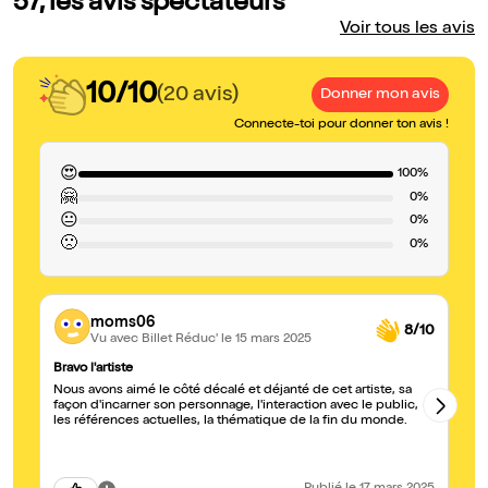
57, les avis spectateurs
Voir tous les avis
10/10
(20 avis)
Donner mon avis
Connecte-toi pour donner ton avis !
😍
100%
🤗
0%
😐
0%
🙁
0%
moms06
8/10
Vu avec Billet Réduc'
le 15 mars 2025
Bravo l'artiste
Co
Nous avons aimé le côté décalé et déjanté de cet artiste, sa
Tr
façon d'incarner son personnage, l'interaction avec le public,
dr
les références actuelles, la thématique de la fin du monde.
so